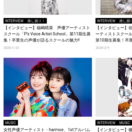
INTERVIEW
推し掘り！
INTERVIEW
推し掘
【インタビュー】福嶋晴菜 声優アーティスト
【インタビュー】佐
スクール「P’s Voice Artist School」第11期生募
ーティストスクール「P’s 
集！卒業生の声優が語るスクールの魅力!!
第10期生募集！卒
魅力!!
2025/1/23
2024/2/9
MUSIC
INTERVIEW
MUSIC
女性声優アーティスト・harmoe、1stアルバム
【インタビュー】