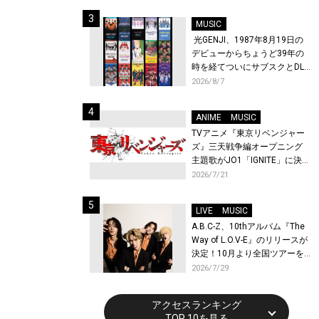
始！
MUSIC
光GENJI、1987年8月19日の
デビューからちょうど39年の
時を経てついにサブスクとDL
配信が解禁！
2026/8/7
ANIME
MUSIC
TVアニメ『東京リベンジャー
ズ』三天戦争編オープニング
主題歌がJO1「IGNITE」に決
定！メンバー全員から喜びと
2026/7/21
作品への想いあふれるコメン
トが到着！9月に東京・大阪で
LIVE
MUSIC
先行上映会を開催！
A.B.C-Z、10thアルバム『The
Way of L.O.V-E』のリリースが
決定！10月より全国ツアーを
開催！
2026/7/29
アクセスランキング
TOP 10を見る