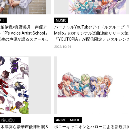
り！
MUSIC
伯伊織×真野美月 声優ア
バーチャルYouTuberアイドルグループ『U
Voice Artist School」
Mello』のオリジナル楽曲連続リリース第
業生の声優が語るスクールの
「YOUTOPIA」が配信限定デジタルシン
10月26日にリリース！
2022/10/24
推し掘り！
ANIME
MUSIC
榎木淳弥ら豪華声優陣出演＆
ポニーキャニオンとハローによる新規共