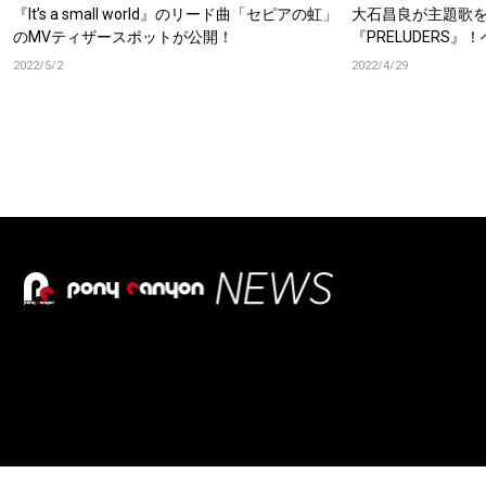
『It’s a small world』のリード曲「セピアの虹」
大石昌良が主題歌
のMVティザースポットが公開！
『PRELUDERS
タッフ陣に迫る!!
2022/5/2
2022/4/29