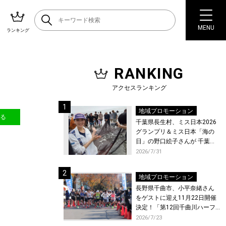
MENU
ランキング
RANKING
アクセスランキング
地域プロモーション
送る
千葉県長生村、ミス日本2026
グランプリ＆ミス日本「海の
日」の野口絵子さんが 千葉県
唯一の村・長生村で地引網を
2026/7/31
体験！
地域プロモーション
長野県千曲市、小平奈緒さん
をゲストに迎え11月22日開催
決定！「第12回千曲川ハーフ
マラソン」エントリー受付開
2026/7/23