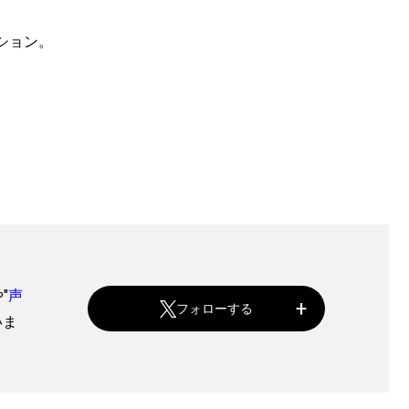
ション。
や"
声
フォローする
いま