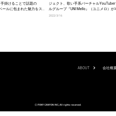
を手掛けることで話題の
ジェクト、歌い手系バーチャルYouTube
』！ベールに包まれた魅力をス
ルグループ『UNI Mello』（ユニメロ）
動！
2022/3/16
ABOUT
会社概
Ⓒ PONY CANYON INC, All rights reserved.