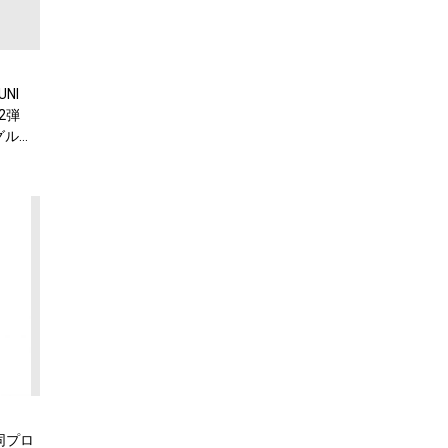
NI
2弾
グルで
同プロ