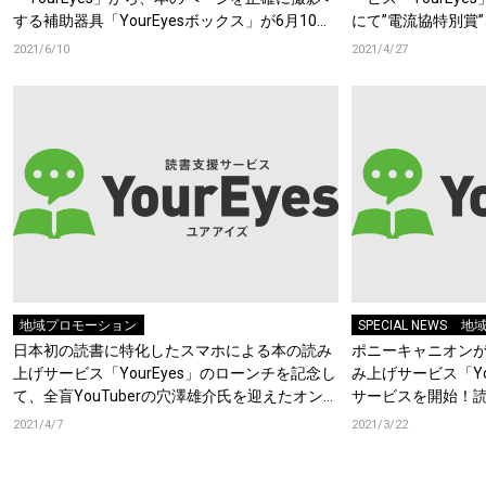
する補助器具「YourEyesボックス」が6月10日
にて”電流協特別賞
に発売開始！
2021/6/10
2021/4/27
地域プロモーション
SPECIAL NEWS
地
日本初の読書に特化したスマホによる本の読み
ポニーキャニオン
上げサービス「YourEyes」のローンチを記念し
み上げサービス「Yo
て、全盲YouTuberの穴澤雄介氏を迎えたオンラ
サービスを開始！
イントークイベントを4月9日に実施！
フト「ボランティ
2021/4/7
2021/3/22
ート！