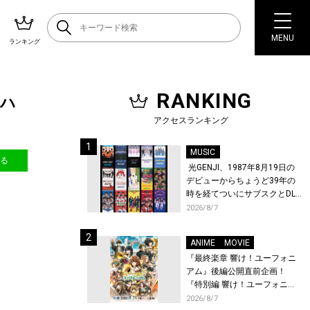
MENU
ランキング
RANKING
ロハ
アクセスランキング
MUSIC
送る
光GENJI、1987年8月19日の
デビューからちょうど39年の
時を経てついにサブスクとDL
配信が解禁！
2026/8/7
ANIME
MOVIE
『最終楽章 響け！ユーフォニ
アム』後編公開直前企画！
『特別編 響け！ユーフォニア
ム〜アンサンブルコンテス
2026/8/7