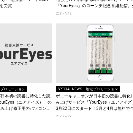
”を受賞！
「YourEyes」のローンチ記念番組配信
YouTubeチャンネルでアーカイブ化決定
2021/4/12
域プロモーション
SPECIAL NEWS
地域プロモーション
が日本初の読書に特化した読
ポニーキャニオンが日本初の読書に特化
urEyes（ユアアイズ）」の
み上げサービス「YourEyes（ユアアイ
読み上げ修正用のパソコンソ
3月22日にスタート！3月と4月は無料で
アツール」の無償提供もスタ
が使えるキャンペーンを実施！
2021/2/22