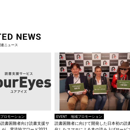
TED NEWS
関連ニュース
域プロモーション
EVENT
地域プロモーション
の読書困難者向け読書支援サ
読書困難者に向けて開発した日本初の読
s」が、電流協アワード2021
化したスマホによる本の読み上げサービ