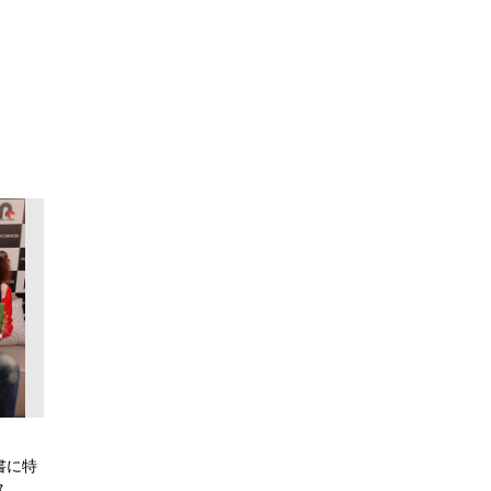
書に特
ス