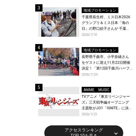
ト〜』と『最終楽章 響け！ユ
ーフォニアム』前編の一挙上
地域プロモーション
映が決定！
千葉県長生村、ミス日本2026
グランプリ＆ミス日本「海の
日」の野口絵子さんが 千葉県
唯一の村・長生村で地引網を
2026/7/31
体験！
地域プロモーション
長野県千曲市、小平奈緒さん
をゲストに迎え11月22日開催
決定！「第12回千曲川ハーフ
マラソン」エントリー受付開
2026/7/23
始！
ANIME
MUSIC
TVアニメ『東京リベンジャー
ズ』三天戦争編オープニング
主題歌がJO1「IGNITE」に決
定！メンバー全員から喜びと
2026/7/21
作品への想いあふれるコメン
トが到着！9月に東京・大阪で
アクセスランキング
先行上映会を開催！
TOP 10を見る