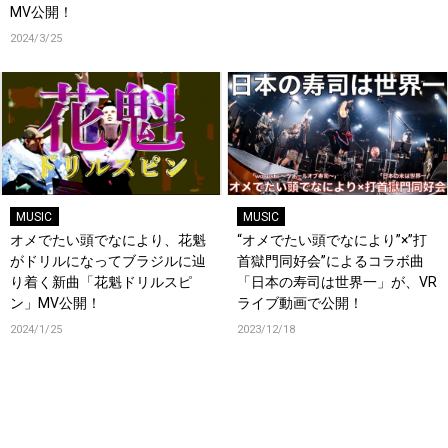
MV公開！
2024/3/25
MUSIC
MUSIC
オメでたい頭でなにより、花魁
“オメでたい頭でなにより”×”打
がドリルになってブラジルに辿
首獄門同好会”によるコラボ曲
り着く新曲「花魁ドリルスピ
「日本の寿司は世界一」が、VR
ン」MV公開！
ライブ動画で公開！
2024/1/25
2023/12/18