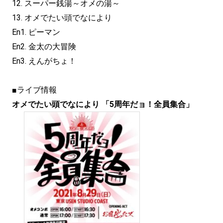
12. スーパー銭湯～オメの湯～
13. オメでたい頭でなにより
En1. ピーマン
En2. 金太の大冒険
En3. えんがちょ！
■ライブ情報
オメでたい頭でなにより 「5周年だョ！全員集合」