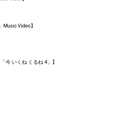
ic Video】
「今 いくね くるね 4」】