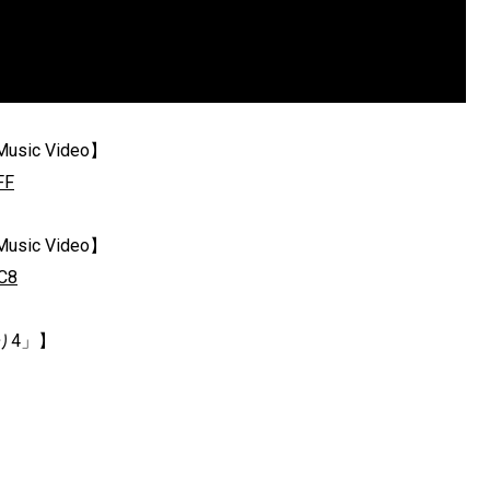
c Video】
FF
c Video】
C8
り4」】