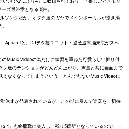
たい頭でなにより4」に収録されており、「推しごとメモリ
リーズ最終章となる楽曲。
ドルソングだが、オタク達のガヤでメインボーカルが掻き消
る。
ル・Appare!と、DJヲタ芸ユニット・過激波電脳東京がスペ
このMusic Videoの為だけに練習を重ねた可愛らしい振り付
タク達のテンションがどんどん上がり、声量と共に画面まで
なくなってしまうという、とんでもないMusic Videoに
活動休止が発表されているが、この期に及んで楽器を一切持
るね 4』も終盤戦に突入し、残り5箇所となっているので、一