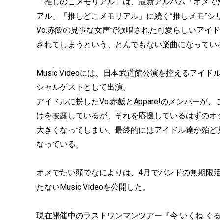
「推しのこメモリアル」は、最新アルバム「オメで
アル」「推しどこメモリアル」に続く”推しメモ”シ
Vo.赤飯の見事な女声で歌唱された可愛らしいアイ
されてしまうという、とんでもない楽曲になってい
Music Videoには、日本武道館公演を控えるアイド
シャルゲストとして出演。
アイドルに扮したVo.赤飯とAppare!のメンバーが、
けを披露しているが、それを応援しているはずのオ
大きくなってしまい、最終的にはアイドル達が殆ど見え
なっている。
オメでたい頭でなによりは、4月でバンドの無期限
たないMusic Videoを公開した。
現在開催中のラストワンマンツアー『今 いくね く