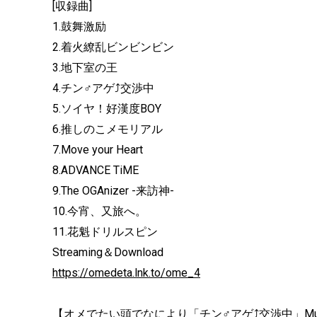
[収録曲]
1.鼓舞激励
2.着火繚乱ビンビンビン
3.地下室の王
4.チン♂アゲ⤴交渉中
5.ソイヤ！好漢度BOY
6.推しのこメモリアル
7.Move your Heart
8.ADVANCE TiME
9.The OGAnizer -来訪神-
10.今宵、又旅へ。
11.花魁ドリルスピン
Streaming＆Download
https://omedeta.lnk.to/ome_4
【オメでたい頭でなにより「チン♂アゲ⤴交渉中」Music