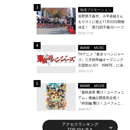
体験！
地域プロモーション
長野県千曲市、小平奈緒さん
をゲストに迎え11月22日開催
決定！「第12回千曲川ハーフ
マラソン」エントリー受付開
2026/7/23
始！
ANIME
MUSIC
TVアニメ『東京リベンジャー
ズ』三天戦争編オープニング
主題歌がJO1「IGNITE」に決
定！メンバー全員から喜びと
2026/7/21
作品への想いあふれるコメン
トが到着！9月に東京・大阪で
ANIME
MOVIE
先行上映会を開催！
『最終楽章 響け！ユーフォニ
アム』後編公開直前企画！
『特別編 響け！ユーフォニア
ム〜アンサンブルコンテス
2026/8/7
ト〜』と『最終楽章 響け！ユ
ーフォニアム』前編の一挙上
アクセスランキング
映が決定！
TOP 10を見る