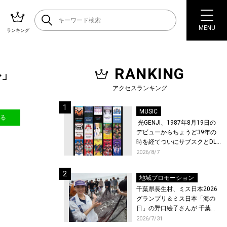
MENU
ランキング
RANKING
ル」
アクセスランキング
MUSIC
送る
光GENJI、1987年8月19日の
デビューからちょうど39年の
時を経てついにサブスクとDL
配信が解禁！
2026/8/7
地域プロモーション
千葉県長生村、ミス日本2026
グランプリ＆ミス日本「海の
日」の野口絵子さんが 千葉県
唯一の村・長生村で地引網を
2026/7/31