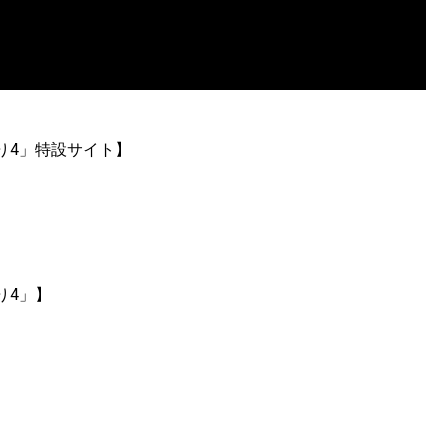
り4」特設サイト】
り4」】