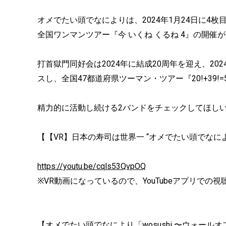
オメでたい頭でなによりは、2024年1月24日に4
全国ワンマンツアー『今 いくね くるね 4』の開催
打首獄門同好会は2024年に結成20周年を迎え、2
スし、全国47都道府県ツーマン・ツアー『20!+39!=
精力的に活動し続ける2バンドをチェックしてほし
【【VR】日本の寿司は世界一 “オメでたい頭でなにより×打首
https://youtu.be/cqls53QvpOQ
※VR動画になっているので、YouTubeアプリでの
【オメでたい頭でなにより「wosushi 〜ウォール