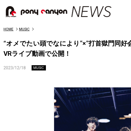
HOME
MUSIC
“オメでたい頭でなにより”×”打首獄門同
VRライブ動画で公開！
2023/12/18
MUSIC