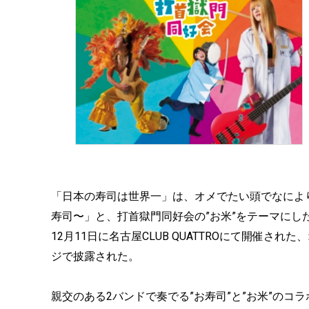
「日本の寿司は世界一」は、オメでたい頭でなによりの
寿司〜」と、打首獄門同好会の”お米”をテーマに
12月11日に名古屋CLUB QUATTROにて開催
ジで披露された。
親交のある2バンドで奏でる”お寿司”と”お米”のコ