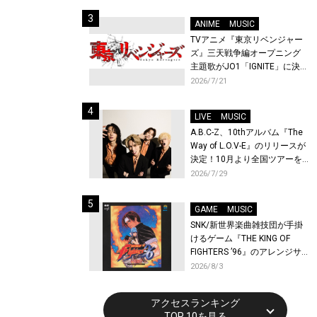
始！
ANIME
MUSIC
TVアニメ『東京リベンジャー
ズ』三天戦争編オープニング
主題歌がJO1「IGNITE」に決
定！メンバー全員から喜びと
2026/7/21
作品への想いあふれるコメン
トが到着！9月に東京・大阪で
LIVE
MUSIC
先行上映会を開催！
A.B.C-Z、10thアルバム『The
Way of L.O.V-E』のリリースが
決定！10月より全国ツアーを
開催！
2026/7/29
GAME
MUSIC
SNK/新世界楽曲雑技団が手掛
けるゲーム『THE KING OF
FIGHTERS ’96』のアレンジサ
ウンドトラックが配信開始！
2026/8/3
アクセスランキング
TOP 10を見る