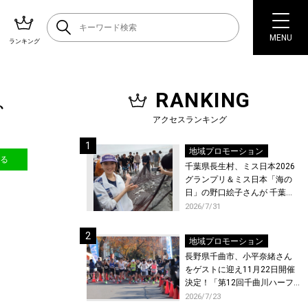
MENU
ランキング
RANKING
、
アクセスランキング
地域プロモーション
送る
千葉県長生村、ミス日本2026
グランプリ＆ミス日本「海の
日」の野口絵子さんが 千葉県
唯一の村・長生村で地引網を
2026/7/31
体験！
地域プロモーション
長野県千曲市、小平奈緒さん
をゲストに迎え11月22日開催
決定！「第12回千曲川ハーフ
マラソン」エントリー受付開
2026/7/23