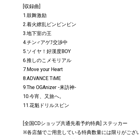
[収録曲]
1.鼓舞激励
2.着火繚乱ビンビンビン
3.地下室の王
4.チン♂アゲ⤴交渉中
5.ソイヤ！好漢度BOY
6.推しのこメモリアル
7.Move your Heart
8.ADVANCE TiME
9.The OGAnizer -来訪神-
10.今宵、又旅へ。
11.花魁ドリルスピン
[全国CDショップ共通先着予約特典] ステッカー
※各店舗でご用意している特典数量には限りがござ