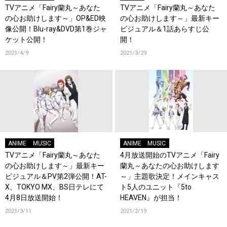
TVアニメ「Fairy蘭丸～あなた
TVアニメ「Fairy蘭丸～あなた
の心お助けします～」OP&ED映
の心お助けします～」最新キー
像公開！Blu-ray&DVD第1巻ジャ
ビジュアル＆1話あらすじ公
ケット公開！
開！
2021/4/9
2021/3/29
ANIME
MUSIC
ANIME
MUSIC
TVアニメ「Fairy蘭丸～あなた
4月放送開始のTVアニメ「Fairy
の心お助けします～」最新キー
蘭丸～あなたの心お助けします
ビジュアル＆PV第2弾公開！AT-
～」主題歌決定！メインキャス
X、TOKYO MX、BS日テレにて
ト5人のユニット『5to
4月8日放送開始！
HEAVEN』が担当！
2021/3/11
2021/2/19