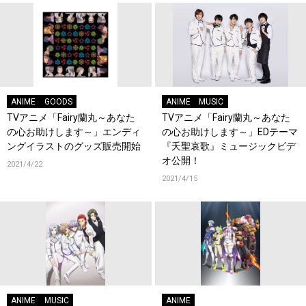
ANIME
GOODS
ANIME
MUSIC
TVアニメ「Fairy蘭丸～あなた
TVアニメ「Fairy蘭丸～あなた
の心お助けします～」エンディ
の心お助けします～」EDテーマ
ングイラストのグッズ販売開始
『夭聖哀歌』ミュージックビデ
オ公開！
2021/4/22
2021/4/15
ANIME
MUSIC
ANIME