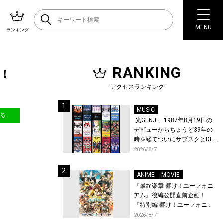
MENU
ランキング
RANKING
開！
アクセスランキング
MUSIC
送る
光GENJI、1987年8月19日の
デビューからちょうど39年の
時を経てついにサブスクとDL
配信が解禁！
2026/8/7
ANIME
MOVIE
『最終楽章 響け！ユーフォニ
アム』後編公開直前企画！
『特別編 響け！ユーフォニア
ム〜アンサンブルコンテス
2026/8/7