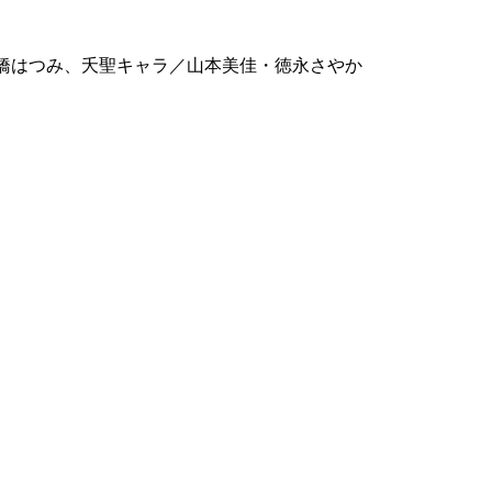
橋はつみ、夭聖キャラ／山本美佳・徳永さやか