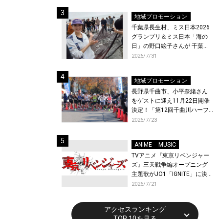
ト〜』と『最終楽章 響け！ユ
ーフォニアム』前編の一挙上
地域プロモーション
映が決定！
千葉県長生村、ミス日本2026
グランプリ＆ミス日本「海の
日」の野口絵子さんが 千葉県
唯一の村・長生村で地引網を
2026/7/31
体験！
地域プロモーション
長野県千曲市、小平奈緒さん
をゲストに迎え11月22日開催
決定！「第12回千曲川ハーフ
マラソン」エントリー受付開
2026/7/23
始！
ANIME
MUSIC
TVアニメ『東京リベンジャー
ズ』三天戦争編オープニング
主題歌がJO1「IGNITE」に決
定！メンバー全員から喜びと
2026/7/21
作品への想いあふれるコメン
トが到着！9月に東京・大阪で
アクセスランキング
先行上映会を開催！
TOP 10を見る