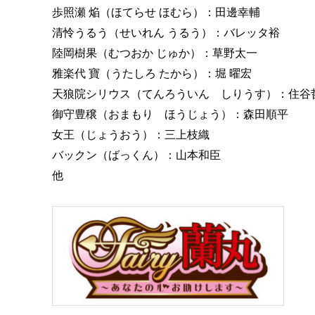
歩照瀬 焔（ほてらせ ほむら）：田邊幸輔
清怜うるう（せいれん うるう）：バレッタ裕
陸岡樹果（むつおか じゅか）：草野太一
雅楽代 寶（うたしろ たから）：堀 曜宏
天狼院シリウス（てんろういん しりうす）：住谷
御守豊穣（おまもり ほうじょう）：森田順平
女王（じょうおう）：三上枝織
バックン（ばっくん）：山本和臣
他