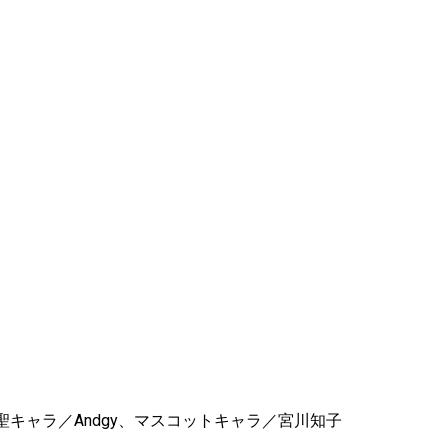
キャラ／Andgy、マスコットキャラ／宮川知子