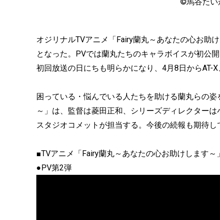
©馬谷たい
オジリナルTVアニメ「Fairy蘭丸～あなたの心お
となった。PVでは蘭丸たちのキャラボイスが初公
初回放送の日にちも明らかになり、4月8日からAT-X
困っている・悩んでいる人たちを助ける蘭丸らの姿を描
～」は、監督は菱田正和、シリーズディレクターは
スタジオコメットが担当する。今後の続報も期待し
■TVアニメ「Fairy蘭丸～あなたの心お助けします
●PV第2弾