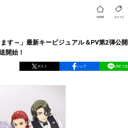
HOME
カテゴリ
けします～」最新キービジュアル＆PV第2弾公
放送開始！
ポスト
シェア
LINEで