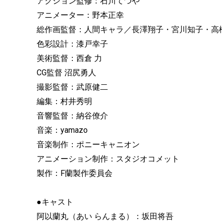
アクション監修：石川てつや
アニメーター：野本正幸
総作画監督：人間キャラ／長澤翔子・宮川知子・高
色彩設計：漆戸幸子
美術監督：西倉 力
CG監督 沼尻勇人
撮影監督：武原健二
編集：村井秀明
音響監督：納谷僚介
音楽：yamazo
音楽制作：ポニーキャニオン
アニメーション制作：スタジオコメット
製作：F蘭製作委員会
●キャスト
阿以蘭丸（あい らんまる）：坂田将吾