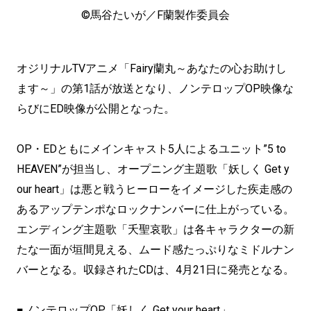
©馬谷たいが／F蘭製作委員会
オジリナルTVアニメ「Fairy蘭丸～あなたの心お助けし
ます～」の第1話が放送となり、ノンテロップOP映像な
らびにED映像が公開となった。
OP・EDともにメインキャスト5人によるユニット”5 to
HEAVEN”が担当し、オープニング主題歌「妖しく Get y
our heart」は悪と戦うヒーローをイメージした疾走感の
あるアップテンポなロックナンバーに仕上がっている。
エンディング主題歌「夭聖哀歌」は各キャラクターの新
たな一面が垣間見える、ムード感たっぷりなミドルナン
バーとなる。収録されたCDは、4月21日に発売となる。
■ノンテロップOP「妖しく Get your heart」