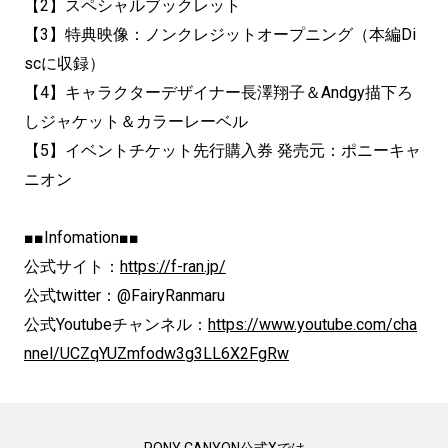
【2】スペシャルブックレット
【3】特典映像：ノンクレジットオープニング（本編Di
scに収録）
【4】キャラクターデザイナー長澤翔子＆Andgy描下ろ
しジャケット＆カラーレーベル
【5】イベントチケット先行購入券 発売元：ポニーキャ
ニオン
■■Infomation■■
公式サイト：
https://f-ran.jp/
公式twitter：@FairyRanmaru
公式Youtubeチャンネル：
https://www.youtube.com/cha
nnel/UCZqYUZmfodw3g3LL6X2FgRw
PONY CANYON公式Xでは