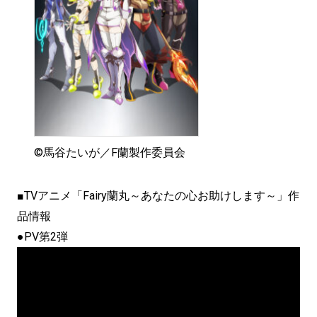
©馬谷たいが／F蘭製作委員会
■TVアニメ「Fairy蘭丸～あなたの心お助けします～」作
品情報
●PV第2弾