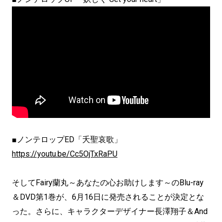
■ノンテロップED「夭聖哀歌」
https://youtu.be/Cc5OjTxRaPU
そしてFairy蘭丸～あなたの心お助けします～のBlu-ray
＆DVD第1巻が、6月16日に発売されることが決定とな
った。さらに、キャラクターデザイナー長澤翔子＆And