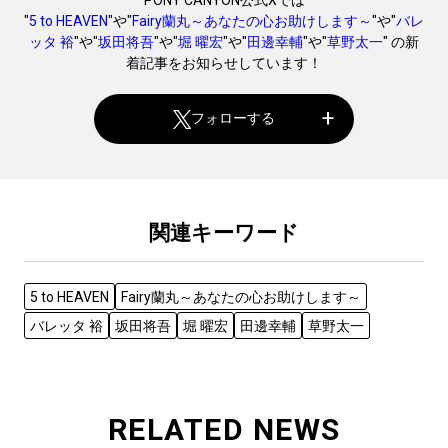
"
5 to HEAVEN
"や"
Fairy蘭丸～あなたの心お助けします～
"や"
バレ
ッタ 裕
"や"
坂田将吾
"や"
堀 曜宏
"や"
田邊幸輔
"や"
草野太一
" の新
着記事をお知らせしています！
フォローする
関連キーワード
5 to HEAVEN
Fairy蘭丸～あなたの心お助けします～
バレッタ 裕
坂田将吾
堀 曜宏
田邊幸輔
草野太一
RELATED NEWS