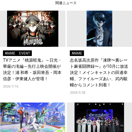
関連ニュース
ANIME
EVENT
ANIME
TVアニメ『桃源暗鬼』～日光・
志名坂高次原作『凍牌〜裏レー
華厳の滝編～先行上映会開催が
ト麻雀闘牌録〜』が10月に放送
決定！浦 和希・坂田将吾・岡本
決定！メインキャストの田邊幸
信彦・伊東健人が登壇！
輔、ファイルーズあい、武内駿
輔からコメント到着！
2026/7/16
2024/5/28