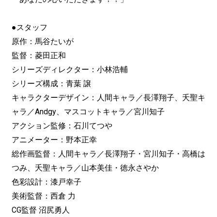
●スタッフ
原作：馬谷たいが
監督：菱田正和
シリーズディレクター：小林浩輔
シリーズ構成：青葉 譲
キャラクターデザイン：人間キャラ／長澤翔子、夭聖キ
ャラ／Andgy、マスコットキャラ／宮川知子
アクション監修：石川てつや
アニメーター：野本正幸
総作画監督：人間キャラ／長澤翔子・宮川知子・高橋は
つみ、夭聖キャラ／山本美佳・徳永さやか
色彩設計：漆戸幸子
美術監督：西倉 力
CG監督 沼尻勇人