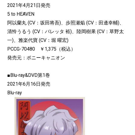
2021年4月21日発売
5 to HEAVEN
阿以蘭丸 (CV：坂田将吾)、歩照瀬焔 (CV：田邊幸輔)、
清怜うるう (CV：バレッタ 裕)、陸岡樹果 (CV：草野太
一)、雅楽代寶 (CV：堀 曜宏)
PCCG-70480 ￥1,375（税込）
発売元：ポニーキャニオン
■Blu-ray&DVD第1巻
2021年6月16日発売
Blu-ray