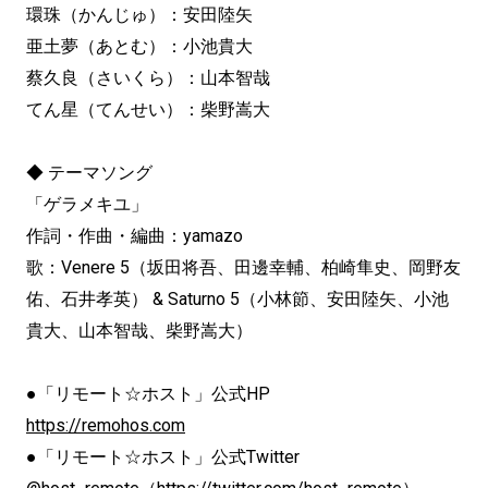
環珠（かんじゅ）：安田陸矢
亜土夢（あとむ）：小池貴大
蔡久良（さいくら）：山本智哉
てん星（てんせい）：柴野嵩大
◆ テーマソング
「ゲラメキユ」
作詞・作曲・編曲：yamazo
歌：Venere 5（坂田将吾、田邊幸輔、柏崎隼史、岡野友
佑、石井孝英） & Saturno 5（小林節、安田陸矢、小池
貴大、山本智哉、柴野嵩大）
●「リモート☆ホスト」公式HP
https://remohos.com
●「リモート☆ホスト」公式Twitter