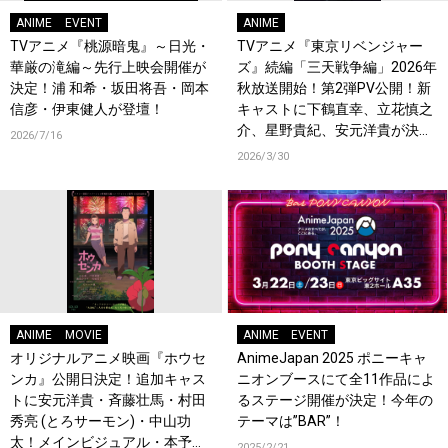
ANIME
EVENT
ANIME
TVアニメ『桃源暗鬼』～日光・
TVアニメ『東京リベンジャー
華厳の滝編～先行上映会開催が
ズ』続編「三天戦争編」2026年
決定！浦 和希・坂田将吾・岡本
秋放送開始！第2弾PV公開！新
信彦・伊東健人が登壇！
キャストに下鶴直幸、立花慎之
介、星野貴紀、安元洋貴が決
2026/7/16
定！
2026/3/30
ANIME
MOVIE
ANIME
EVENT
オリジナルアニメ映画『ホウセ
AnimeJapan 2025 ポニーキャ
ンカ』公開日決定！追加キャス
ニオンブースにて全11作品によ
トに安元洋貴・斉藤壮馬・村田
るステージ開催が決定！今年の
秀亮 (とろサーモン)・中山功
テーマは”BAR”！
太！メインビジュアル・本予
2025/2/21