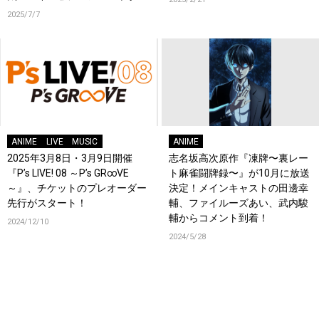
告・場面写真解禁！コメントも
2025/7/7
到着！
ANIME
LIVE
MUSIC
ANIME
2025年3月8日・3月9日開催
志名坂高次原作『凍牌〜裏レー
『P’s LIVE! 08 ～P’s GR∞VE
ト麻雀闘牌録〜』が10月に放送
～』、チケットのプレオーダー
決定！メインキャストの田邊幸
先行がスタート！
輔、ファイルーズあい、武内駿
輔からコメント到着！
2024/12/10
2024/5/28