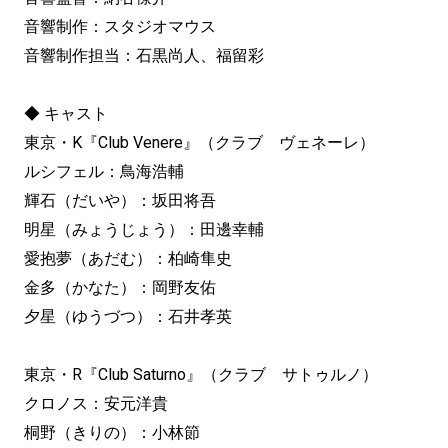
音響制作：スタジオマウス
音響制作担当：石黒尚人、福留彩
◆ キャスト
東京・K『Club Venere』（クラブ ヴェネーレ）
ルシフェル：鳥海浩輔
輝石（だいや）：坂田将吾
明星（みょうじょう）：田邊幸輔
愛抱夢（あだむ）：柏崎隼史
金多（かなた）：岡野友佑
夕星（ゆうづつ）：石井孝英
東京・R『Club Saturno』（クラブ サトゥルノ）
クロノス：安元洋貴
桐野（きりの）：小林節