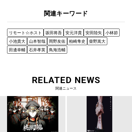
関連キーワード
リモート☆ホスト
坂田将吾
安元洋貴
安田陸矢
小林節
小池貴大
山本智哉
岡野友佑
柏崎隼史
柴野嵩大
田邊幸輔
石井孝英
鳥海浩輔
RELATED NEWS
関連ニュース