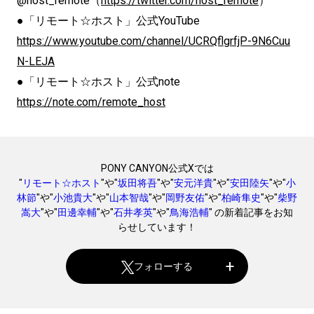
@host_remote（
https://twitter.com/host_remote
）
●「リモート☆ホスト」公式YouTube
https://www.youtube.com/channel/UCRQflgrfjP-9N6Cuu
N-LEJA
●「リモート☆ホスト」公式note
https://note.com/remote_host
PONY CANYON公式Xでは
"
リモート☆ホスト
"や"
坂田将吾
"や"
安元洋貴
"や"
安田陸矢
"や"
小
林節
"や"
小池貴大
"や"
山本智哉
"や"
岡野友佑
"や"
柏崎隼史
"や"
柴野
嵩大
"や"
田邊幸輔
"や"
石井孝英
"や"
鳥海浩輔
" の新着記事をお知
らせしています！
フォローする