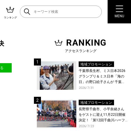
MENU
ランキング
RANKING
決
アクセスランキング
地域プロモーション
送る
千葉県長生村、ミス日本2026
グランプリ＆ミス日本「海の
日」の野口絵子さんが 千葉県
唯一の村・長生村で地引網を
2026/7/31
体験！
地域プロモーション
長野県千曲市、小平奈緒さん
をゲストに迎え11月22日開催
決定！「第12回千曲川ハーフ
マラソン」エントリー受付開
2026/7/23