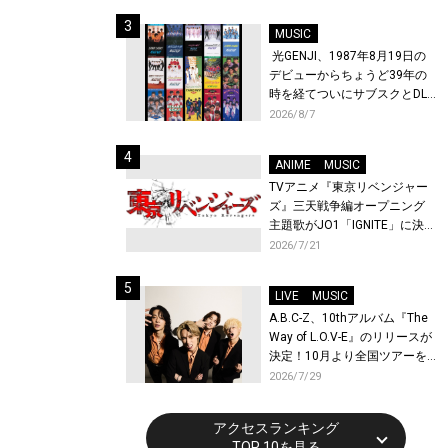
始！
MUSIC
光GENJI、1987年8月19日の
デビューからちょうど39年の
時を経てついにサブスクとDL
配信が解禁！
2026/8/7
ANIME
MUSIC
TVアニメ『東京リベンジャー
ズ』三天戦争編オープニング
主題歌がJO1「IGNITE」に決
定！メンバー全員から喜びと
2026/7/21
作品への想いあふれるコメン
トが到着！9月に東京・大阪で
LIVE
MUSIC
先行上映会を開催！
A.B.C-Z、10thアルバム『The
Way of L.O.V-E』のリリースが
決定！10月より全国ツアーを
開催！
2026/7/29
アクセスランキング
TOP 10を見る