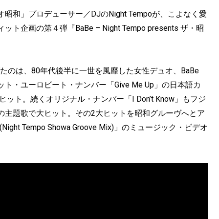
」プロデューサー／DJのNight Tempoが、こよなく愛
４弾『BaBe – Night Tempo presents ザ・昭
げたのは、80年代後半に一世を風靡した女性デュオ、BaBe
・ユーロビート・ナンバー「Give Me Up」の日本語カ
ト。続くオリジナル・ナンバー「I Don’t Know」もフジ
の主題歌で大ヒット。その2大ヒットを昭和グルーヴへとア
ht Tempo Showa Groove Mix)」のミュージック・ビデオ