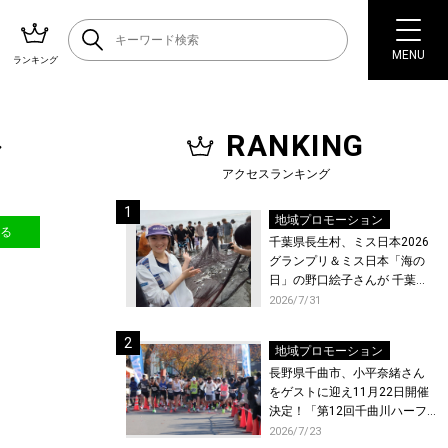
MENU
ランキング
RANKING
ャ
アクセスランキング
地域プロモーション
送る
千葉県長生村、ミス日本2026
グランプリ＆ミス日本「海の
日」の野口絵子さんが 千葉県
唯一の村・長生村で地引網を
2026/7/31
体験！
地域プロモーション
長野県千曲市、小平奈緒さん
をゲストに迎え11月22日開催
決定！「第12回千曲川ハーフ
マラソン」エントリー受付開
2026/7/23