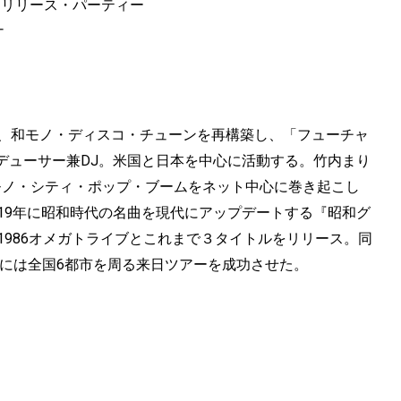
グルーヴ』リリース・パーティー
ナ
謡、和モノ・ディスコ・チューンを再構築し、「フューチャ
デューサー兼DJ。米国と日本を中心に活動する。竹内まり
米で和モノ・シティ・ポップ・ブームをネット中心に巻き起こし
19年に昭和時代の名曲を現代にアップデートする『昭和グ
1986オメガトライブとこれまで３タイトルをリリース。同
秋には全国6都市を周る来日ツアーを成功させた。