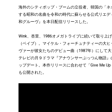
海外のシティポップ・ブームの立役者、韓国の「ネオ昭和
する昭和の名曲を令和の時代に蘇らせる公式リエディット企画の第
和グルーヴ』を本日配信リリースした。
Wink、杏里、1986オメガトライブに続いて取り上
（ベイブ）。マイケル・フォーチュナティーの大ヒット
ヴァーが彼女たちのデビュー曲（1987年）にして大ヒッ
テレビの月９ドラマ『アナウンサーぷっつん物語』
ップデート。本作リリースに合わせて「Give Me Up (Nig
も公開された。