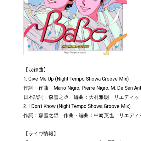
【収録曲】
1. Give Me Up (Night Tempo Showa Groove Mix)
作詞・作曲：Mario Nigro, Pierre Nigro, M. De San A
日本語詞：森雪之丞 編曲：大村雅朗 リエディット：Ni
2. I Don’t Know (Night Tempo Showa Groove Mix)
作詞：森雪之丞 作曲・編曲：中崎英也 リエディット：N
【ライヴ情報】