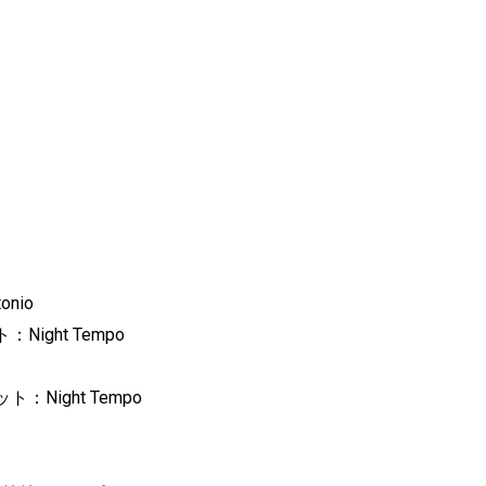
ntonio
ght Tempo
ight Tempo