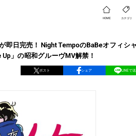
HOME
カテゴリ
完売！ Night TempoのBaBeオフィシ
e Up」の昭和グルーヴMV解禁！
ポスト
シェア
LINEで