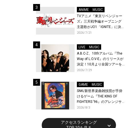
始！
ANIME
MUSIC
TVアニメ『東京リベンジャー
ズ』三天戦争編オープニング
主題歌がJO1「IGNITE」に決
定！メンバー全員から喜びと
2026/7/21
作品への想いあふれるコメン
トが到着！9月に東京・大阪で
LIVE
MUSIC
先行上映会を開催！
A.B.C-Z、10thアルバム『The
Way of L.O.V-E』のリリースが
決定！10月より全国ツアーを
開催！
2026/7/29
GAME
MUSIC
SNK/新世界楽曲雑技団が手掛
けるゲーム『THE KING OF
FIGHTERS ’96』のアレンジサ
ウンドトラックが配信開始！
2026/8/3
アクセスランキング
TOP 10を見る