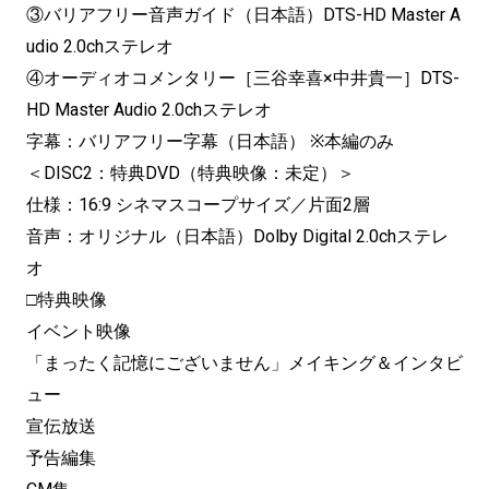
③バリアフリー音声ガイド（日本語）DTS-HD Master A
udio 2.0chステレオ
④オーディオコメンタリー［三谷幸喜×中井貴一］DTS-
HD Master Audio 2.0chステレオ
字幕：バリアフリー字幕（日本語） ※本編のみ
＜DISC2：特典DVD（特典映像：未定）＞
仕様：16:9 シネマスコープサイズ／片面2層
音声：オリジナル（日本語）Dolby Digital 2.0chステレ
オ
□特典映像
イベント映像
「まったく記憶にございません」メイキング＆インタビ
ュー
宣伝放送
予告編集