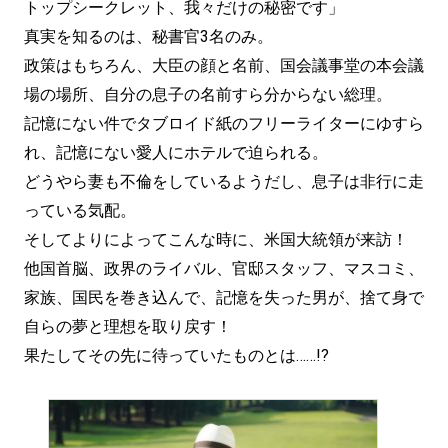
トップシークレット、我々だけの秘密です」
真実を知るのは、秘書官3名のみ。
政策はもちろん、大臣の顔と名前、国会議事堂の本会議
場の場所、自分の息子の名前すら分からない総理。
記憶にない件でタブロイド紙のフリーライターにゆすら
れ、記憶にない愛人にホテルで迫られる。
どうやら妻も不倫をしているようだし、息子は非行に走
っている気配。
そしてよりによってこんな時に、米国大統領が来訪！
他国首脳、政界のライバル、官邸スタッフ、マスコミ、
家族、国民を巻き込んで、記憶を失った男が、捨て身で
自らの夢と理想を取り戻す！
果たしてその先に待っていたものとは……!?