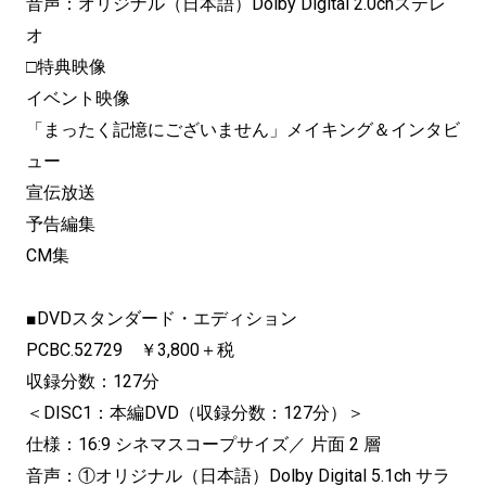
音声：オリジナル（日本語）Dolby Digital 2.0chステレ
オ
□特典映像
イベント映像
「まったく記憶にございません」メイキング＆インタビ
ュー
宣伝放送
予告編集
CM集
■DVDスタンダード・エディション
PCBC.52729 ￥3,800＋税
収録分数：127分
＜DISC1：本編DVD（収録分数：127分）＞
仕様：16:9 シネマスコープサイズ／ 片面 2 層
音声：①オリジナル（日本語）Dolby Digital 5.1ch サラ