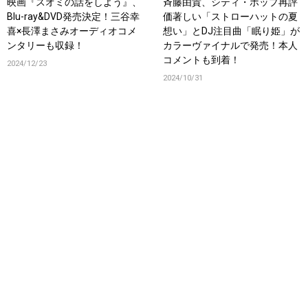
映画『スオミの話をしよう』、
斉藤由貴、シティ・ポップ再評
Blu-ray&DVD発売決定！三谷幸
価著しい「ストローハットの夏
喜×長澤まさみオーディオコメ
想い」とDJ注目曲「眠り姫」が
ンタリーも収録！
カラーヴァイナルで発売！本人
コメントも到着！
2024/12/23
2024/10/31