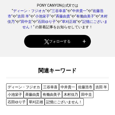
PONY CANYON公式Xでは
"
ディーン・フジオカ
"や"
三谷幸喜
"や"
中井貴一
"や"
佐藤浩
市
"や"
吉田 羊
"や"
小池栄子
"や"
斉藤由貴
"や"
有働由美子
"や"
木村
佳乃
"や"
田中圭
"や"
石田ゆり子
"や"
草刈正雄
"や"
記憶にございま
せん！
" の新着記事をお知らせしています！
フォローする
関連キーワード
ディーン・フジオカ
三谷幸喜
中井貴一
佐藤浩市
吉田 羊
小池栄子
斉藤由貴
有働由美子
木村佳乃
田中圭
石田ゆり子
草刈正雄
記憶にございません！