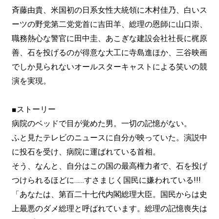
斉藤由貴、米国初の日系女性大統領に木村佳乃、白いス
ーツの野党第二党党首に吉田羊、総理の恩師に山口崇、
職務熱心な警官に田中圭、あこぎな建設会社社長に梶原
善、石を投げるのが得意な大工に寺島進ほか、三谷映画
でしか見られないオールスターキャストによる笑いの競
演を実現。
■ストーリー
病院のベッドで目が覚めた男。一切の記憶がない。
ふと見たテレビのニュースに自分が映っていた。演説中
に投石を受け、病院に運ばれている首相。
そう、なんと、自分はこの国の最高権力者で、石を投げ
つけられるほどに……すさまじく国民に嫌われている!!!
「あなたは、第百二十七代内閣総理大臣。国民からは史
上最悪のダメ総理と呼ばれています。総理の記憶喪失は