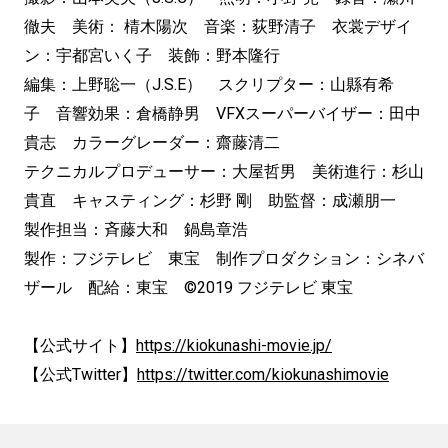
徹夫 美術： 棈木陽次 音楽：荻野清子 衣裳デザイ
ン：宇都宮いく子 装飾：野本隆行
編集：上野聡一（J.S.E） スクリプター：山縣有希
子 音響効果：倉橋静男 VFXスーパーバイザー：田中
貴志 カラーグレーダー：齋藤清二
テクニカルプロデューサー：大屋哲男 美術進行：杉山
貴直 キャスティング：杉野 剛 助監督：成瀬朋一
製作担当：斉藤大和 鍋島章浩
製作：フジテレビ 東宝 制作プロダクション：シネバ
ザール 配給：東宝 ©2019 フジテレビ 東宝
【公式サイト】
https://kiokunashi-movie.jp/
【公式Twitter】
https://twitter.com/kiokunashimovie