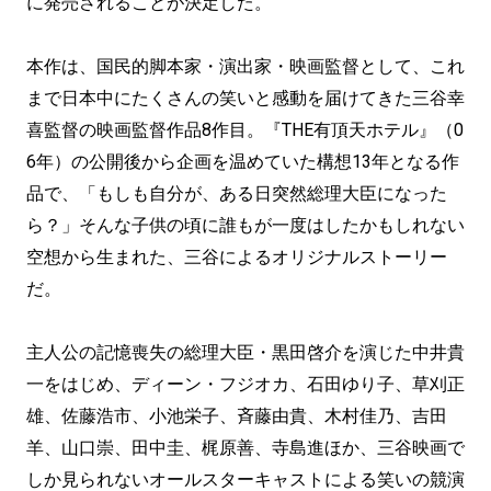
に発売されることが決定した。
本作は、国民的脚本家・演出家・映画監督として、これ
まで日本中にたくさんの笑いと感動を届けてきた三谷幸
喜監督の映画監督作品8作目。『THE有頂天ホテル』（0
6年）の公開後から企画を温めていた構想13年となる作
品で、「もしも自分が、ある日突然総理大臣になった
ら？」そんな子供の頃に誰もが一度はしたかもしれない
空想から生まれた、三谷によるオリジナルストーリー
だ。
主人公の記憶喪失の総理大臣・黒田啓介を演じた中井貴
一をはじめ、ディーン・フジオカ、石田ゆり子、草刈正
雄、佐藤浩市、小池栄子、斉藤由貴、木村佳乃、吉田
羊、山口崇、田中圭、梶原善、寺島進ほか、三谷映画で
しか見られないオールスターキャストによる笑いの競演