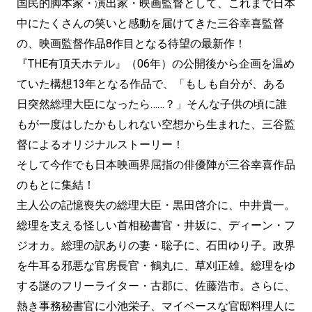
国民的脚本家・演出家・映画監督として、これまで日本
中にたくさんの笑いと感動を届けてきた三谷幸喜監督
の、映画監督作品8作目となる待望の最新作！
『THE有頂天ホテル』（06年）の公開後から企画を温め
ていた構想13年となる作品で、「もしも自分が、ある
日突然総理大臣になったら……？」そんな子供の頃に誰
もが一度はしたかもしれない空想から生まれた、三谷監
督によるオリジナルストーリー！
そして今作でも日本映画界屈指の俳優陣が三谷幸喜作品
のもとに集結！
主人公の記憶喪失の総理大臣・黒田啓介に、中井貴一。
総理を支える怪しい首相秘書官・井坂に、ディーン・フ
ジオカ。総理の訳ありの妻・聡子に、石田ゆり子。政界
を牛耳る邪悪な官房長官・鶴丸に、草刈正雄。総理をゆ
する謎のフリーライター・古郡に、佐藤浩市。さらに、
熱き事務秘書官に小池栄子、マイペースな官邸料理人に