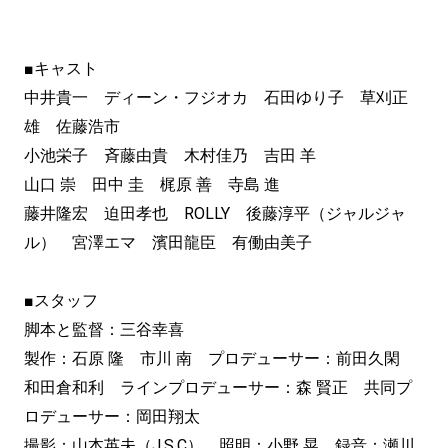
■キャスト
中井貴一 ディーン・フジオカ 石田ゆり子 草刈正
雄 佐藤浩市
小池栄子 斉藤由貴 木村佳乃 吉田 羊
山口 崇 田中 圭 梶原 善 寺島 進
藤井隆宏 迫田孝也 ROLLY 後藤淳平（ジャルジャ
ル） 宮澤エマ 濱田龍臣 有働由美子
■スタッフ
脚本と監督：三谷幸喜
製作：石原 隆 市川 南 プロデューサー：前田久閑
和田倉和利 ラインプロデューサー：森 賢正 共同プ
ロデューサー：岡田翔太
撮影：山本英夫（J.S.C） 照明：小野 晃 録音：瀬川