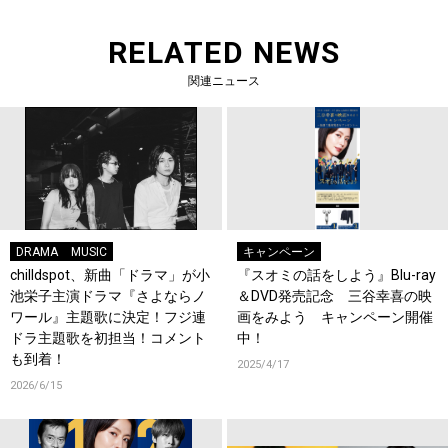
RELATED NEWS
関連ニュース
DRAMA
MUSIC
キャンペーン
chilldspot、新曲「ドラマ」が小
『スオミの話をしよう』Blu-ray
池栄子主演ドラマ『さよならノ
＆DVD発売記念 三谷幸喜の映
ワール』主題歌に決定！フジ連
画をみよう キャンペーン開催
ドラ主題歌を初担当！コメント
中！
も到着！
2025/4/17
2026/6/15