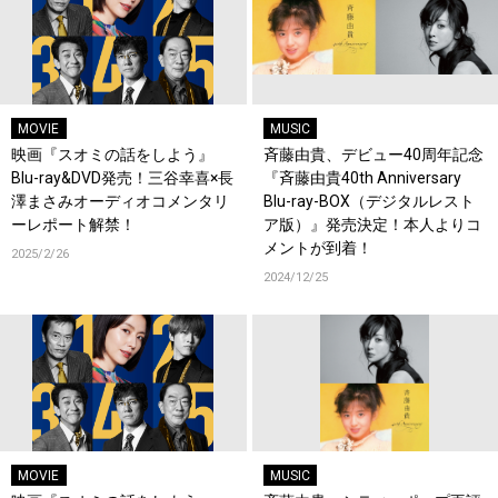
MOVIE
MUSIC
映画『スオミの話をしよう』
斉藤由貴、デビュー40周年記念
Blu-ray&DVD発売！三谷幸喜×長
『斉藤由貴40th Anniversary
澤まさみオーディオコメンタリ
Blu-ray-BOX（デジタルレスト
ーレポート解禁！
ア版）』発売決定！本人よりコ
メントが到着！
2025/2/26
2024/12/25
MOVIE
MUSIC