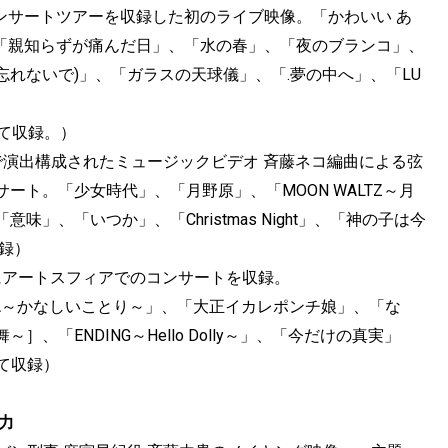
年したコンサートツアーを収録した初のライブ映像。「かわいい あ
e」、「親知らずが痛んだ日」、「水の春」、「夜のブランコ」、
i (5月を忘れないで)」、「ガラスの天球儀」、「.夢の中へ」、「LU
にて収録。）
で演出構成されたミュージックビデオ ⻫藤ネコ編曲による弦
ト。「少女時代」、「月野原」、「MOON WALTZ～月
」、「いつか」、「Christmas Night」、「神の子は今
収録）
i」を中⼼にアートスフィアでのコンサートを収録。
XIA～かなしいことり～」、「大正イカレポンチ娘」、「な
～］、「ENDING～Hello Dolly～」、「今だけの真実」
にて収録）
魅力