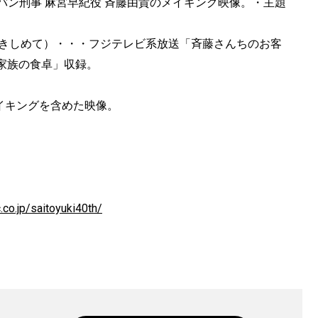
バン刑事 ⿇宮早紀役 ⻫藤由貴のメイキング映像。・主題
様」を抱きしめて）・・・フジテレビ系放送「斉藤さんちのお客
家族の食卓」収録。
メイキングを含めた映像。
co.jp/saitoyuki40th/