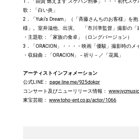
1．「由貴 燃えます スケバン刑事」・・・初代スケ
歌：「白い炎」
2．「Yuki‘s Dream」（「斉藤さんちのお客
様」。室井滋他、出演。 「市川準監督」撮影の「
・主題歌：「家族の食卓」（ロングバージョン）
3．「ORACION」・・・・映画「優駿」撮影時の
・収録曲：「ORACION」－祈り－／「花風」
アーティストインフォメーション
公式LINE：
page.line.me/925dokpr
コンサート及びニューリリース情報：
www.jvcmusic.
東宝芸能：
www.toho-ent.co.jp/actor/1066