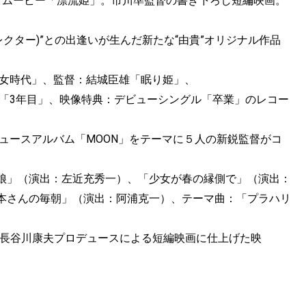
・ムービー「漂流姫」。市川準監督の書き下ろし短編映画。
ディレクター)”との出逢いが生んだ新たな“由貴”オリジナル作品
少女時代」、監督：結城臣雄「眠り姫」、
介「3年目」、映像特典：デビューシングル「卒業」のレコー
ロデュースアルバム「MOON」をテーマに５人の新鋭監督がコ
娘」（演出：左近充秀一）、「少女が春の縁側で」（演出：
本さんの毎朝」（演出：阿浦克一）、テーマ曲：「プラハリ
に、⻑⾕川康夫プロデュースによる短編映画に仕上げた映