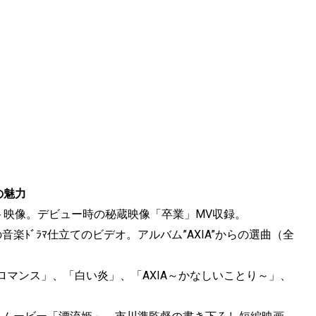
貴の魅力
ト映像。デビュー時の秘蔵映像「卒業」MV収録。
ﾄﾞﾗﾏ仕立てのビデオ。アルバム”AXIA”からの選曲（全
マンス」、「白い炎」、「AXIA～かなしいことり～」、