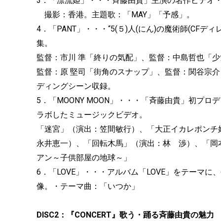
3．「漂流姫」・・・斉藤由貴」主演の名作ビデオ
撮影：香港。主題歌：「MAY」「予感」。
4．「PANT」・・・“5(５)人(にん)の魔術師(CF
集。
監督：市川 準「終りの気配」、監督：中島哲也「
監督：原 堅司「街角のスナップ」、監督：関谷宗
ディングシーン収録。
5．「MOONY MOON」・・・「斉藤由貴」初プ
ラボしたミュージックビデオ。
「迷宮」（演出：笠間敏行）、「大正イカレポンチ
永井恵一）、「回転木馬」（演出：林 渉）、「岡
アン～子供部屋の地球～」
6．「LOVE」・・・アルバム「LOVE」をテーマ
像。・テーマ曲：「いつか」
DISC2：『CONCERT』歌う・踊る斉藤由貴の魅力