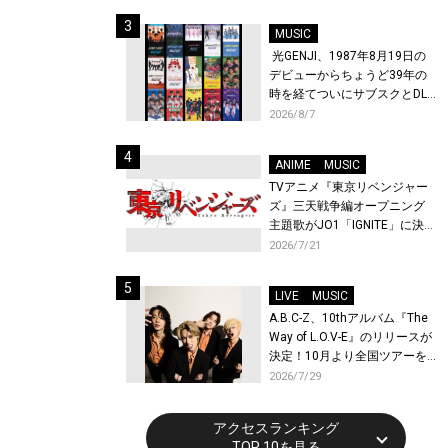
始！
MUSIC
光GENJI、1987年8月19日の
デビューからちょうど39年の
時を経てついにサブスクとDL
配信が解禁！
2026/8/7
ANIME
MUSIC
TVアニメ『東京リベンジャー
ズ』三天戦争編オープニング
主題歌がJO1「IGNITE」に決
定！メンバー全員から喜びと
2026/7/21
作品への想いあふれるコメン
トが到着！9月に東京・大阪で
LIVE
MUSIC
先行上映会を開催！
A.B.C-Z、10thアルバム『The
Way of L.O.V-E』のリリースが
決定！10月より全国ツアーを
開催！
2026/7/29
アクセスランキング
TOP 10を見る