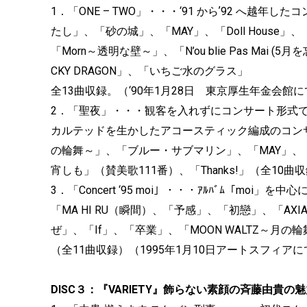
1．「ONE – TWO」・・・‘91 からʼ92 へ越
たし」、「砂の城」、「MAY」、「Doll Hous
「Morn～透明な壁～」、「N’ou blie Pas Ma
CKY DRAGON」、「いちご水のグラス」
全13曲収録。（‘90年1月28日 東京厚生年金会館
2．「聖夜」・・・観客を⼊れずにコンサート形式
カルテッドを⽣かしたアコースティック編成のコンサー
の輪舞～」、「ブルー・サブマリン」、「MAY」、「意味
宵しも」（賛美歌111番）、「Thanks!」（全10曲
3．「Concert ‘95 moi」・・・ｱﾙﾊﾞﾑ「mo
「MA HI RU（瞬間）、「予感」、「初戀」、「A
ぜ」、「If」、「卒業」、「MOON WALTZ～月の輪舞
（全11曲収録）（1995年1月10日アートスフィア
DISC３：『VARIETY』飾らない素顔の斉藤由貴の