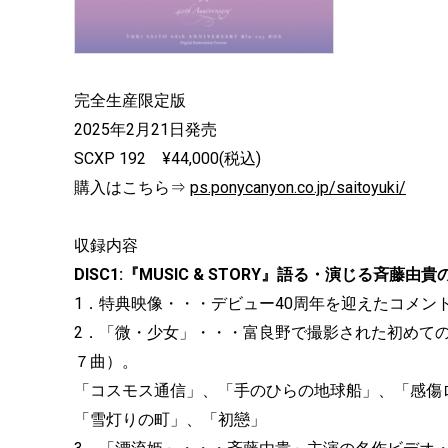
完全生産限定版
2025年2月21日発売
SCXP 192 ¥44,000(税込)
購入はこちら⇒
ps.ponycanyon.co.jp/saitoyuki/
収録内容
DISC1:『MUSIC & STORY』語る・演じる斉藤由
1．特典映像・・・デビュー40周年を迎えたコメン
2．「微・少⼥」・・・富良野で撮影された初めての音楽
７曲）。
「コスモス通信」、「手のひらの地球船」、「感傷ロ
「雪灯りの町」、「初戀」