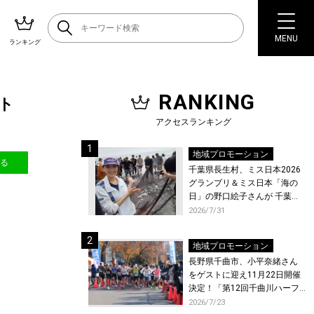
MENU
ランキング
RANKING
スト
アクセスランキング
地域プロモーション
送る
千葉県長生村、ミス日本2026
グランプリ＆ミス日本「海の
日」の野口絵子さんが 千葉県
唯一の村・長生村で地引網を
2026/7/31
体験！
地域プロモーション
長野県千曲市、小平奈緒さん
をゲストに迎え11月22日開催
決定！「第12回千曲川ハーフ
マラソン」エントリー受付開
2026/7/23