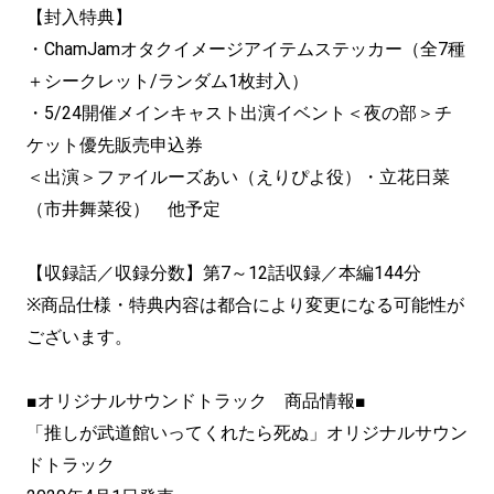
【封入特典】
・ChamJamオタクイメージアイテムステッカー（全7種
＋シークレット/ランダム1枚封入）
・5/24開催メインキャスト出演イベント＜夜の部＞チ
ケット優先販売申込券
＜出演＞ファイルーズあい（えりぴよ役）・立花日菜
（市井舞菜役） 他予定
【収録話／収録分数】第7～12話収録／本編144分
※商品仕様・特典内容は都合により変更になる可能性が
ございます。
■オリジナルサウンドトラック 商品情報■
「推しが武道館いってくれたら死ぬ」オリジナルサウン
ドトラック