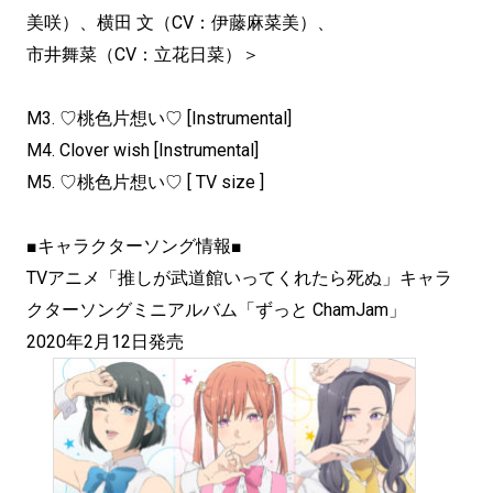
美咲）、横田 文（CV：伊藤麻菜美）、
市井舞菜（CV：立花日菜）＞
M3. ♡桃色片想い♡ [Instrumental]
M4. Clover wish [Instrumental]
M5. ♡桃色片想い♡ [ TV size ]
■キャラクターソング情報■
TVアニメ「推しが武道館いってくれたら死ぬ」キャラ
クターソングミニアルバム「ずっと ChamJam」
2020年2月12日発売