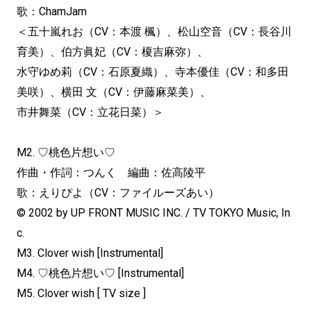
歌：ChamJam
＜五十嵐れお（CV：本渡 楓）、松山空音（CV：長谷川
育美）、伯方眞妃（CV：榎吉麻弥）、
水守ゆめ莉（CV：石原夏織）、寺本優佳（CV：和多田
美咲）、横田 文（CV：伊藤麻菜美）、
市井舞菜（CV：立花日菜）＞
M2. ♡桃色片想い♡
作曲・作詞：つんく 編曲：佐高陵平
歌：えりぴよ（CV：ファイルーズあい）
© 2002 by UP FRONT MUSIC INC. / TV TOKYO Music, In
c.
M3. Clover wish [Instrumental]
M4. ♡桃色片想い♡ [Instrumental]
M5. Clover wish [ TV size ]