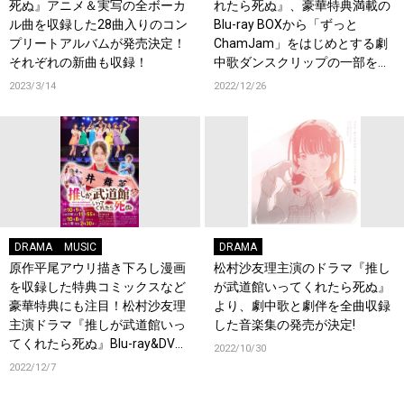
死ぬ』アニメ＆実写の全ボーカ
れたら死ぬ』、豪華特典満載の
ル曲を収録した28曲入りのコン
Blu-ray BOXから「ずっと
プリートアルバムが発売決定！
ChamJam」をはじめとする劇
それぞれの新曲も収録！
中歌ダンスクリップの一部を
YouTubeで先行公開！
2023/3/14
2022/12/26
DRAMA
MUSIC
DRAMA
原作平尾アウリ描き下ろし漫画
松村沙友理主演のドラマ『推し
を収録した特典コミックスなど
が武道館いってくれたら死ぬ』
豪華特典にも注目！松村沙友理
より、劇中歌と劇伴を全曲収録
主演ドラマ『推しが武道館いっ
した音楽集の発売が決定!
てくれたら死ぬ』Blu-ray&DVD
2022/10/30
の発売が決定！
2022/12/7