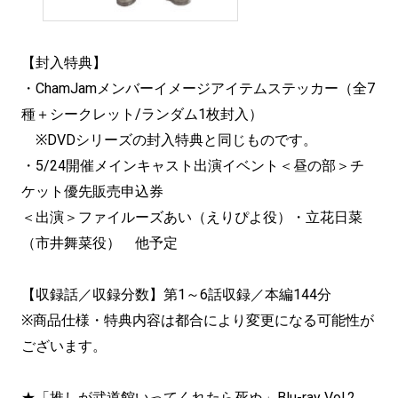
【封入特典】
・ChamJamメンバーイメージアイテムステッカー（全7
種＋シークレット/ランダム1枚封入）
※DVDシリーズの封入特典と同じものです。
・5/24開催メインキャスト出演イベント＜昼の部＞チ
ケット優先販売申込券
＜出演＞ファイルーズあい（えりぴよ役）・立花日菜
（市井舞菜役） 他予定
【収録話／収録分数】第1～6話収録／本編144分
※商品仕様・特典内容は都合により変更になる可能性が
ございます。
★「推しが武道館いってくれたら死ぬ」Blu-ray Vol.2