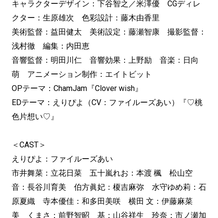
キャラクターデザイン：下谷智之／米澤優 CGディレ
クター：生原雄次 色彩設計：藤木由香里
美術監督：益田健太 美術設定：藤瀬智康 撮影監督：
浅村徹 編集：内田恵
音響監督：明田川仁 音響効果：上野励 音楽：日向
萌 アニメーション制作：エイトビット
OPテーマ：ChamJam『Clover wish』
EDテーマ：えりぴよ（CV：ファイルーズあい）『♡桃
色片想い♡』
＜CAST＞
えりぴよ：ファイルーズあい
市井舞菜：立花日菜 五十嵐れお：本渡 楓 松山空
音：長谷川育美 伯方眞妃：榎吉麻弥 水守ゆめ莉：石
原夏織 寺本優佳：和多田美咲 横田 文：伊藤麻菜
美 くまさ：前野智昭 基：山谷祥生 玲奈：市ノ瀬加