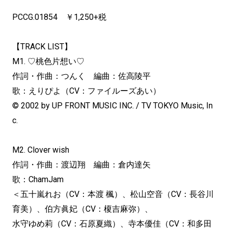
PCCG.01854 ￥1,250+税
【TRACK LIST】
M1. ♡桃色片想い♡
作詞・作曲：つんく 編曲：佐高陵平
歌：えりぴよ（CV：ファイルーズあい）
© 2002 by UP FRONT MUSIC INC. / TV TOKYO Music, In
c.
M2. Clover wish
作詞・作曲：渡辺翔 編曲：倉内達矢
歌：ChamJam
＜五十嵐れお（CV：本渡 楓）、松山空音（CV：長谷川
育美）、伯方眞妃（CV：榎吉麻弥）、
水守ゆめ莉（CV：石原夏織）、寺本優佳（CV：和多田