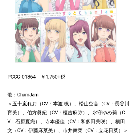
PCCG-01864 ￥1,750+税
歌：ChamJam
＜五十嵐れお（CV：本渡 楓）、松山空音（CV：長谷川
育美）、伯方眞妃（CV：榎吉麻弥）、水守ゆめ莉（C
V：石原夏織）、寺本優佳（CV：和多田美咲）、横田
文（CV：伊藤麻菜美）、市井舞菜（CV：立花日菜）＞