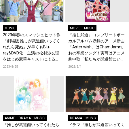
MOVIE
MOVIE
MUSIC
2023年春のスマッシュヒット作
『推し武道』コンプリートボー
「劇場版 推しが武道館いってく
カルアルバム収録のアニメ新曲
れたら死ぬ」が早くもBlu-
「Aster wish」はChamJamれ
ray&DVD化！主演の松村沙友理
おの卒業ソング！実写はアニメ
をはじめ豪華キャストによる映
劇中歌「私たちが武道館にいっ
像&音声特典に注目！
たら」を新たにカバー！そして
2023/8/25
2023/5/1
ファイルーズあい、松村沙友理
からコメント到着！
ANIME
DRAMA
MUSIC
DRAMA
MUSIC
『推しが武道館いってくれたら
ドラマ『推しが武道館いってく