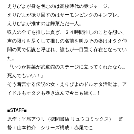
えりぴよが身を包むのは高校時代の赤ジャージ。
えりぴよが振り回すのはサーモンピンクのキンブレ。
えりぴよが推すのは舞菜ただ一人。
収入の全てを推しに貢ぎ、２４時間推しのことを想い、
声の限りを尽くして推しの名前を叫ぶその姿はオタク仲
間の間で伝説と呼ばれ、誰もが一目置く存在となってい
た。
『いつか舞菜が武道館のステージに立ってくれたなら…
死んでもいい！』
そう断言する伝説の女・えりぴよのドルオタ活動は、ア
イドルもオタクも巻き込んで今日も続く…！
■STAFF■
原作：平尾アウリ（徳間書店 リュウコミックス） 監
督：山本裕介 シリーズ構成：赤尾でこ