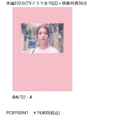
本編232分(TVドラマ全10話)＋映像特典56分
©️A/T,O・A
PCXP.50941 ￥19,800(税込)