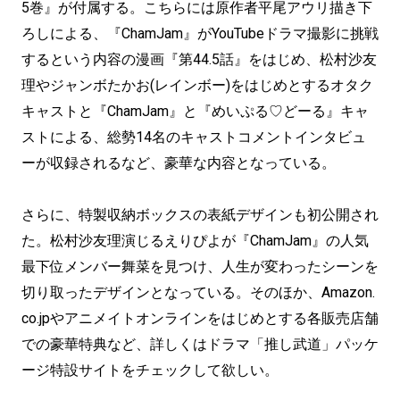
5巻』が付属する。こちらには原作者平尾アウリ描き下
ろしによる、『ChamJam』がYouTubeドラマ撮影に挑戦
するという内容の漫画『第44.5話』をはじめ、松村沙友
理やジャンボたかお(レインボー)をはじめとするオタク
キャストと『ChamJam』と『めいぷる♡どーる』キャ
ストによる、総勢14名のキャストコメントインタビュ
ーが収録されるなど、豪華な内容となっている。
さらに、特製収納ボックスの表紙デザインも初公開され
た。松村沙友理演じるえりぴよが『ChamJam』の人気
最下位メンバー舞菜を見つけ、人生が変わったシーンを
切り取ったデザインとなっている。そのほか、Amazon.
co.jpやアニメイトオンラインをはじめとする各販売店舗
での豪華特典など、詳しくはドラマ「推し武道」パッケ
ージ特設サイトをチェックして欲しい。