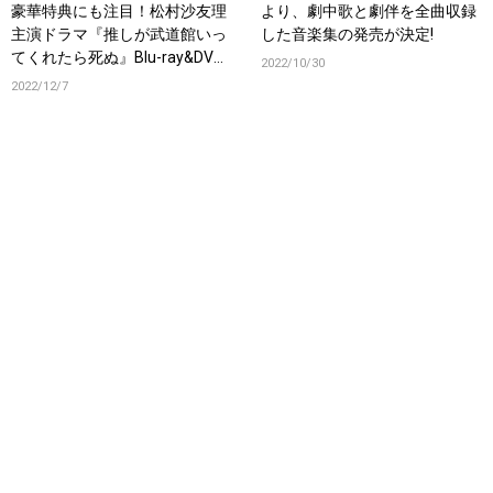
豪華特典にも注目！松村沙友理
より、劇中歌と劇伴を全曲収録
主演ドラマ『推しが武道館いっ
した音楽集の発売が決定!
てくれたら死ぬ』Blu-ray&DVD
2022/10/30
の発売が決定！
2022/12/7