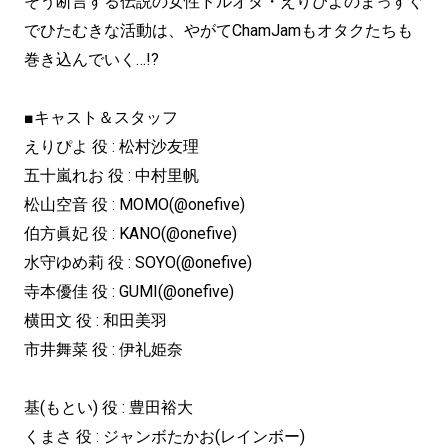
そう断言する伝説の女性ドルオタ・えりぴよのまっすぐ
でひたむきな活動は、やがてChamJamもオタクたちも
巻き込んでいく…!?
■キャスト＆スタッフ
えりぴよ 役 : 松村沙友理
五十嵐れお 役 : 中村里帆
松山空音 役 : MOMO(@onefive)
伯方眞妃 役 : KANO(@onefive)
水守ゆめ莉 役 : SOYO(@onefive)
寺本優佳 役 : GUMI(@onefive)
横田文 役 : 和田美羽
市井舞菜 役 : 伊礼姫奈
基(もとい) 役 : 豊田裕大
くまさ 役 : ジャンボたかお(レインボー)