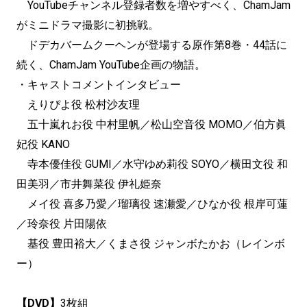
YouTubeチャンネル登録者数を増やすべく、ChamJam
がミニドラマ撮影に初挑戦。
ドデカバームクーヘンが登場する原作第8巻・44話に
続く、ChamJam YouTube企画の物語。
・キャストコメントインタビュー
えりぴよ役 松村沙友理
五十嵐れお役 中村里帆／松山空音役 MOMO／伯方眞
妃役 KANO
寺本優佳役 GUMI／水守ゆめ莉役 SOYO／横田文役 和
田美羽／市井舞菜役 伊礼姫奈
メイ役 喜多乃愛／瑠璃役 速瀬愛／ひなか役 根岸可蓮
／玲奈役 片田陽依
基役 豊田裕大／くまさ役 ジャンボたかお（レインボ
ー）
【DVD】
3枚組