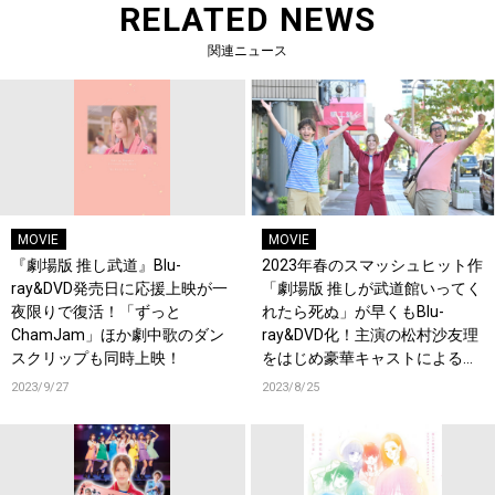
RELATED NEWS
関連ニュース
MOVIE
MOVIE
『劇場版 推し武道』Blu-
2023年春のスマッシュヒット作
ray&DVD発売日に応援上映が一
「劇場版 推しが武道館いってく
夜限りで復活！「ずっと
れたら死ぬ」が早くもBlu-
ChamJam」ほか劇中歌のダン
ray&DVD化！主演の松村沙友理
スクリップも同時上映！
をはじめ豪華キャストによる映
像&音声特典に注目！
2023/9/27
2023/8/25