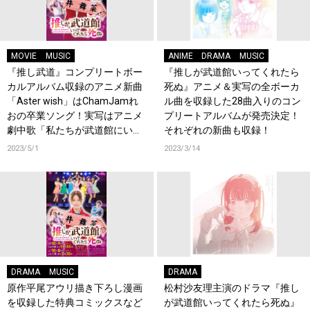
MOVIE
MUSIC
ANIME
DRAMA
MUSIC
『推し武道』コンプリートボー
『推しが武道館いってくれたら
カルアルバム収録のアニメ新曲
死ぬ』アニメ＆実写の全ボーカ
「Aster wish」はChamJamれ
ル曲を収録した28曲入りのコン
おの卒業ソング！実写はアニメ
プリートアルバムが発売決定！
劇中歌「私たちが武道館にいっ
それぞれの新曲も収録！
たら」を新たにカバー！そして
2023/5/1
2023/3/14
ファイルーズあい、松村沙友理
からコメント到着！
DRAMA
MUSIC
DRAMA
原作平尾アウリ描き下ろし漫画
松村沙友理主演のドラマ『推し
を収録した特典コミックスなど
が武道館いってくれたら死ぬ』