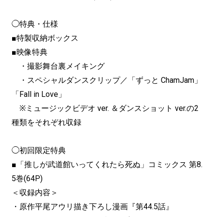
◯特典・仕様
■特製収納ボックス
■映像特典
・撮影舞台裏メイキング
・スペシャルダンスクリップ／「ずっと ChamJam」
「Fall in Love」
※ミュージックビデオ ver. ＆ダンスショット ver.の2
種類をそれぞれ収録
◯初回限定特典
■「推しが武道館いってくれたら死ぬ」コミックス 第8.
5巻(64P)
＜収録内容＞
・原作平尾アウリ描き下ろし漫画『第44.5話』