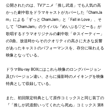
公開されたのは、TVアニメ「推し武道」でも人気の高
かった劇中歌をドラマキャストがカバーした『ChamJa
m』による「ずっと ChamJam」と「Fall in Love」、そ
して『ChamJam』のライバル『めいぷる♡どーる』が
歌唱するドラマオリジナルの劇中歌「＠スイーティー」
の3曲。放送時からそのクオリティの高さに大きな反響
があったキャストのパフォーマンスを、存分に味わえる
映像となっている。
ドラマBlu-ray BOXにはこれら映像のロングバージョン
及びバージョン違い、さらに撮影時のメイキングを映像
特典として収録している。
また、初回限定特典として原作コミックスと同じ装丁の
『「推しが武道館いってくれたら死ぬ」コミックス 第8.