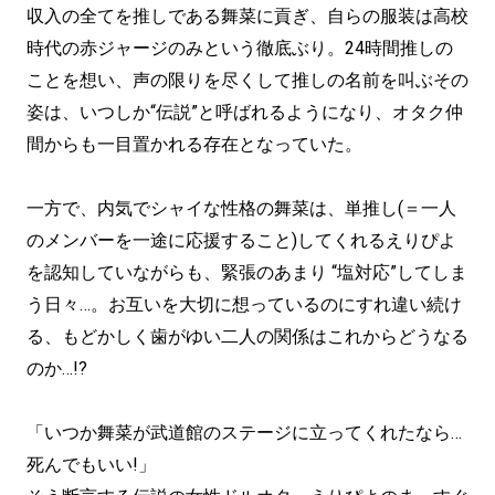
収入の全てを推しである舞菜に貢ぎ、自らの服装は高校
時代の赤ジャージのみという徹底ぶり。24時間推しの
ことを想い、声の限りを尽くして推しの名前を叫ぶその
姿は、いつしか“伝説”と呼ばれるようになり、オタク仲
間からも一目置かれる存在となっていた。
一方で、内気でシャイな性格の舞菜は、単推し(＝一人
のメンバーを一途に応援すること)してくれるえりぴよ
を認知していながらも、緊張のあまり “塩対応”してしま
う日々…。お互いを大切に想っているのにすれ違い続け
る、もどかしく歯がゆい二人の関係はこれからどうなる
のか…!?
「いつか舞菜が武道館のステージに立ってくれたなら…
死んでもいい!」