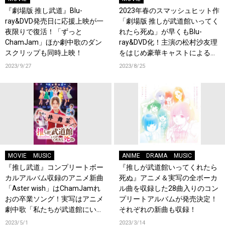
『劇場版 推し武道』Blu-
2023年春のスマッシュヒット作
ray&DVD発売日に応援上映が一
「劇場版 推しが武道館いってく
夜限りで復活！「ずっと
れたら死ぬ」が早くもBlu-
ChamJam」ほか劇中歌のダン
ray&DVD化！主演の松村沙友理
スクリップも同時上映！
をはじめ豪華キャストによる映
像&音声特典に注目！
2023/9/27
2023/8/25
MOVIE
MUSIC
ANIME
DRAMA
MUSIC
『推し武道』コンプリートボー
『推しが武道館いってくれたら
カルアルバム収録のアニメ新曲
死ぬ』アニメ＆実写の全ボーカ
「Aster wish」はChamJamれ
ル曲を収録した28曲入りのコン
おの卒業ソング！実写はアニメ
プリートアルバムが発売決定！
劇中歌「私たちが武道館にいっ
それぞれの新曲も収録！
たら」を新たにカバー！そして
2023/5/1
2023/3/14