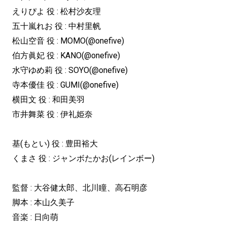
えりぴよ 役 : 松村沙友理
五十嵐れお 役 : 中村里帆
松山空音 役 : MOMO(@onefive)
伯方眞妃 役 : KANO(@onefive)
水守ゆめ莉 役 : SOYO(@onefive)
寺本優佳 役 : GUMI(@onefive)
横田文 役 : 和田美羽
市井舞菜 役 : 伊礼姫奈
基(もとい) 役 : 豊田裕大
くまさ 役 : ジャンボたかお(レインボー)
監督 : 大谷健太郎、北川瞳、高石明彦
脚本 : 本山久美子
音楽 : 日向萌