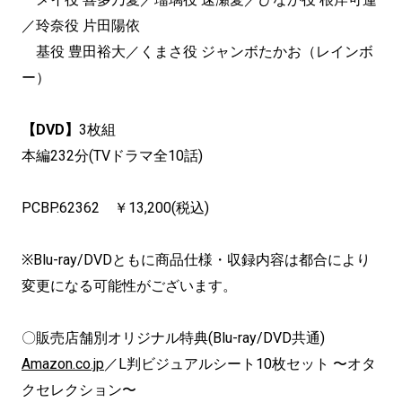
／玲奈役 片田陽依
基役 豊田裕大／くまさ役 ジャンボたかお（レインボ
ー）
【DVD】
3枚組
本編232分(TVドラマ全10話)
PCBP.62362 ￥13,200(税込)
※Blu-ray/DVDともに商品仕様・収録内容は都合により
変更になる可能性がございます。
〇販売店舗別オリジナル特典(Blu-ray/DVD共通)
Amazon.co.jp
／L判ビジュアルシート10枚セット 〜オタ
クセレクション〜