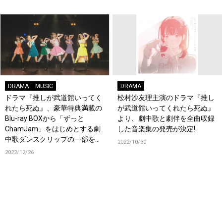
ファイルーズあい、松村沙友理
からコメント到着！
DRAMA
MUSIC
DRAMA
ドラマ『推しが武道館いってく
松村沙友理主演のドラマ『推し
れたら死ぬ』、豪華特典満載の
が武道館いってくれたら死ぬ』
Blu-ray BOXから「ずっと
より、劇中歌と劇伴を全曲収録
ChamJam」をはじめとする劇
した音楽集の発売が決定!
中歌ダンスクリップの一部を
2022/10/30
YouTubeで先行公開！
2022/12/26