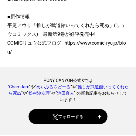
■原作情報
平尾アウリ「推しが武道館いってくれたら死ぬ」(リュ
ウコミックス) 最新第9巻が好評発売中!
COMICリュウ公式ブログ :
https://www.comic-ryu.jp/blo
g/
PONY CANYON公式Xでは
"
ChamJam
"や"
めいぷる♡どーる
"や"
推しが武道館いってくれた
ら死ぬ
"や"
松村沙友理
"や"
池田直人
" の新着記事をお知らせして
います！
フォローする