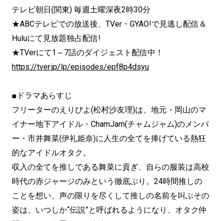
テレビ朝日(関東) 毎週土曜深夜2時30分
★ABCテレビでの放送後、TVer・GYAO!で見逃し配信＆
Huluにて見放題独占配信!
★TVerにて1～7話のダイジェスト配信中！
https://tver.jp/lp/episodes/epf8p4dsyu
■ドラマあらすじ
フリーターのえりぴよ(松村沙友理)は、地元・岡山のマ
イナー地下アイドル・ChamJam(チャムジャム)のメンバ
ー・市井舞菜(伊礼姫奈)に人生の全てを捧げている熱狂
的なアイドルオタク。
収入の全てを推しである舞菜に貢ぎ、自らの服装は高校
時代の赤ジャージのみという徹底ぶり。24時間推しの
ことを想い、声の限りを尽くして推しの名前を叫ぶその
姿は、いつしか“伝説”と呼ばれるようになり、オタク仲