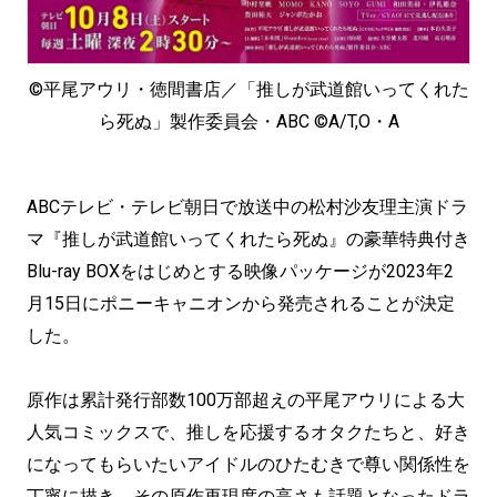
©平尾アウリ・徳間書店／「推しが武道館いってくれた
ら死ぬ」製作委員会・ABC ©️A/T,O・A
ABCテレビ・テレビ朝日で放送中の松村沙友理主演ドラ
マ『推しが武道館いってくれたら死ぬ』の豪華特典付き
Blu-ray BOXをはじめとする映像パッケージが2023年2
月15日にポニーキャニオンから発売されることが決定
した。
原作は累計発行部数100万部超えの平尾アウリによる大
人気コミックスで、推しを応援するオタクたちと、好き
になってもらいたいアイドルのひたむきで尊い関係性を
丁寧に描き、その原作再現度の高さも話題となったドラ