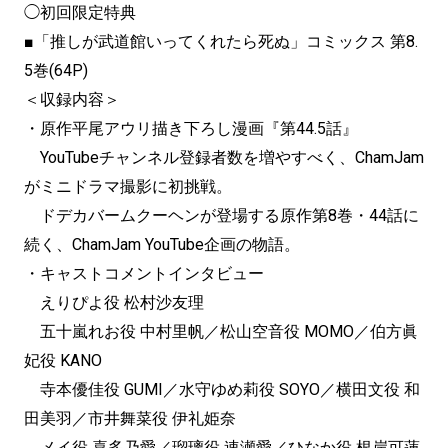
◯初回限定特典
■「推しが武道館いってくれたら死ぬ」コミックス 第8.
5巻(64P)
＜収録内容＞
・原作平尾アウリ描き下ろし漫画『第44.5話』
YouTubeチャンネル登録者数を増やすべく、ChamJam
がミニドラマ撮影に初挑戦。
ドデカバームクーヘンが登場する原作第8巻・44話に
続く、ChamJam YouTube企画の物語。
・キャストコメントインタビュー
えりぴよ役 松村沙友理
五十嵐れお役 中村里帆／松山空音役 MOMO／伯方眞
妃役 KANO
寺本優佳役 GUMI／水守ゆめ莉役 SOYO／横田文役 和
田美羽／市井舞菜役 伊礼姫奈
メイ役 喜多乃愛／瑠璃役 速瀬愛／ひなか役 根岸可蓮