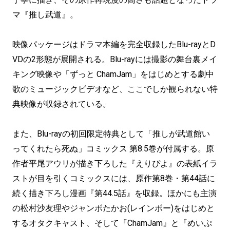
マ『推し武道』。
映像パッケージはドラマ本編を完全収録したBlu-rayとD
VDの2形態が展開される。Blu-rayには撮影の舞台裏メイ
キング映像や「ずっと ChamJam」をはじめとする劇中
歌のミュージックビデオなど、ここでしか観られない特
典映像が収録されている。
また、Blu-rayの初回限定特典として「推しが武道館い
ってくれたら死ぬ」コミックス 第8.5巻が付属する。原
作者平尾アウリが描き下ろした『えりぴよ』の表紙イラ
ストが目を引くコミックスには、原作第8巻・第44話に
続く描き下ろし漫画『第44.5話』を収録。ほかにも主演
の松村沙友理やジャンボたかお(レインボー)をはじめと
するオタクキャスト、そして『ChamJam』と『めいぷ