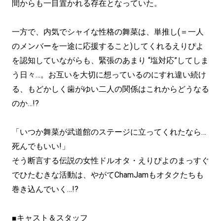
間からも一目置かれる存在となっていた。
一方で、内気でシャイな性格の舞菜は、単推し(＝一人
のメンバーを一途に応援すること)してくれるえりぴよ
を認知していながらも、緊張のあまり “塩対応”してしま
う日々…。お互いを大切に想っているのにすれ違い続け
る、もどかしく歯がゆい二人の関係はこれからどうなる
のか…!?
「いつか舞菜が武道館のステージに立ってくれたなら…
死んでもいい!」
そう断言する伝説の女性ドルオタ・えりぴよのまっすぐ
でひたむきな活動は、やがてChamJamもオタクたちも
巻き込んでいく…!?
■キャスト＆スタッフ