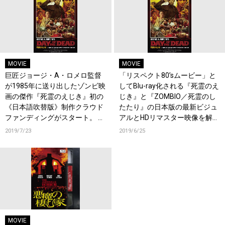
MOVIE
MOVIE
巨匠ジョージ・A・ロメロ監督
「リスペクト80’sムービー」と
が1985年に送り出したゾンビ映
してBlu-ray化される『死霊のえ
画の傑作『死霊のえじき』初の
じき』と『ZOMBIO／死霊のし
《日本語吹替版》制作クラウド
たたり』の日本版の最新ビジュ
ファンディングがスタート。 本
アルとHDリマスター映像を解
田貴子、大塚芳忠、川本克彦ら
禁！7月開催「カリコレ
2019/7/23
2019/6/25
実力派声優の参加が決定！
(R)2019」にてグッズ発売も決
定！
MOVIE