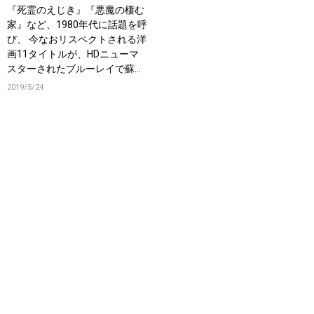
『死霊のえじき』『悪魔の棲む
家』など、1980年代に話題を呼
び、 今なおリスペクトされる洋
画11タイトルが、HDニューマ
スターされたブルーレイで蘇
る！
2019/5/24