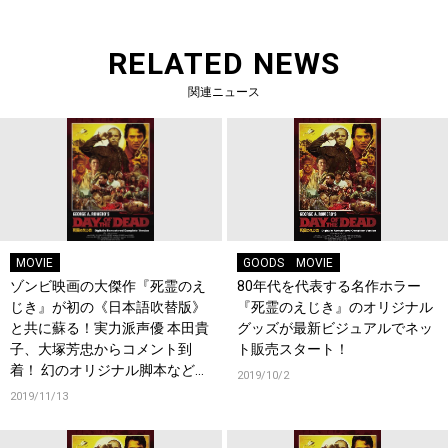
RELATED NEWS
関連ニュース
MOVIE
GOODS
MOVIE
ゾンビ映画の大傑作『死霊のえ
80年代を代表する名作ホラー
じき』が初の《日本語吹替版》
『死霊のえじき』のオリジナル
と共に蘇る！実力派声優 本田貴
グッズが最新ビジュアルでネッ
子、大塚芳忠からコメント到
ト販売スタート！
着！ 幻のオリジナル脚本など豪
2019/10/2
華特典も明らかに！
2019/11/13