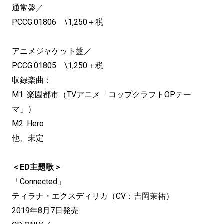
通常盤／
PCCG.01806 \1,250＋税
アニメジャケット盤／
PCCG.01805 \1,250＋税
収録楽曲：
M1. 楽園都市（TVアニメ「コップクラフトOPテー
マ」）
M2. Hero
他、未定
＜ED主題歌＞
「Connected」
ティラナ・エクスディリカ（CV：吉岡茉祐）
2019年8月7日発売