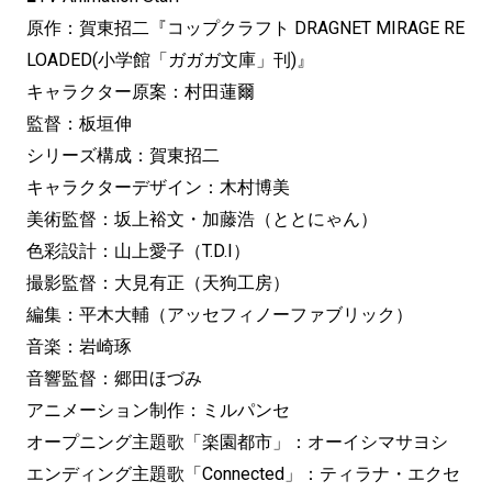
原作：賀東招二『コップクラフト DRAGNET MIRAGE RE
LOADED(小学館「ガガガ文庫」刊)』
キャラクター原案：村田蓮爾
監督：板垣伸
シリーズ構成：賀東招二
キャラクターデザイン：木村博美
美術監督：坂上裕文・加藤浩（ととにゃん）
色彩設計：山上愛子（T.D.I）
撮影監督：大見有正（天狗工房）
編集：平木大輔（アッセフィノーファブリック）
音楽：岩崎琢
音響監督：郷田ほづみ
アニメーション制作：ミルパンセ
オープニング主題歌「楽園都市」：オーイシマサヨシ
エンディング主題歌「Connected」：ティラナ・エクセ