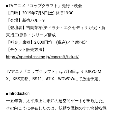
■TVアニメ『コップクラフト』先行上映会
【日時】2019年7月6日(土) 開演19:30
【会場】新宿バルト9
【登壇者】吉岡茉祐(ティラナ・エクセディリカ役)・賀
東招二(原作・シリーズ構成
【料金／席種】2,000円均一(税込)／全席指定
【チケット販売方法】
https://special.canime.jp/copcraft/ticket/
TVアニメ「コップクラフト」は7月8日よりTOKYO M
X、KBS京都、BS11、AT-X、WOWOWにて放送予定。
■Introduction
一五年前、太平洋上に未知の超空間ゲートが出現した。
その向こうに存在したのは、妖精や魔物のすむ奇妙な異