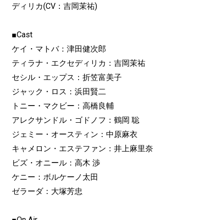
ディリカ(CV：吉岡茉祐)
■Cast
ケイ・マトバ：津田健次郎
ティラナ・エクセディリカ：吉岡茉祐
セシル・エップス：折笠富美子
ジャック・ロス：浜田賢二
トニー・マクビー：高橋良輔
アレクサンドル・ゴドノフ：鶴岡 聡
ジェミー・オースティン：中原麻衣
キャメロン・エステファン：井上麻里奈
ビズ・オニール：高木 渉
ケニー：ボルケーノ太田
ゼラーダ：大塚芳忠
■On Air