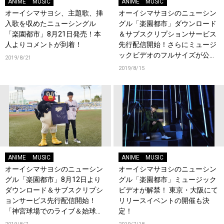
ANIME
MUSIC
ANIME
MUSIC
オーイシマサヨシ、主題歌、挿
オーイシマサヨシのニューシン
入歌を収めたニューシングル
グル「楽園都市」ダウンロード
「楽園都市」8月21日発売！本
＆サブスクリプションサービス
人よりコメントが到着！
先行配信開始！さらにミュージ
ックビデオのフルサイズが公
2019/8/21
開！
2019/8/15
ANIME
MUSIC
ANIME
MUSIC
オーイシマサヨシのニューシン
オーイシマサヨシのニューシン
グル「楽園都市」8月12日より
グル「楽園都市」ミュージック
ダウンロード＆サブスクリプシ
ビデオが解禁！ 東京・大阪にて
ョンサービス先行配信開始！
リリースイベントの開催も決
「神宮球場でのライブ＆始球式
定！
も！