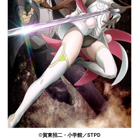
©賀東招二・小学館／STPD