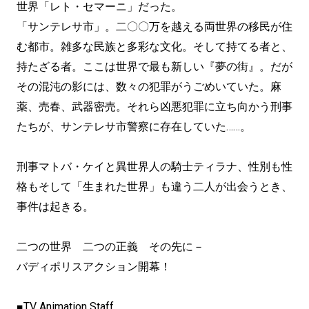
世界「レト・セマーニ」だった。
「サンテレサ市」。二〇〇万を越える両世界の移民が住
む都市。雑多な民族と多彩な文化。そして持てる者と、
持たざる者。ここは世界で最も新しい『夢の街』。だが
その混沌の影には、数々の犯罪がうごめいていた。麻
薬、売春、武器密売。それら凶悪犯罪に立ち向かう刑事
たちが、サンテレサ市警察に存在していた……。
刑事マトバ・ケイと異世界人の騎士ティラナ、性別も性
格もそして「生まれた世界」も違う二人が出会うとき、
事件は起きる。
二つの世界 二つの正義 その先に－
バディポリスアクション開幕！
■TV Animation Staff