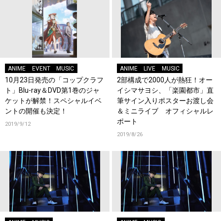
ANIME
EVENT
MUSIC
ANIME
LIVE
MUSIC
10月23日発売の「コップクラフ
2部構成で2000人が熱狂！オー
ト」Blu-ray＆DVD第1巻のジャ
イシマサヨシ、「楽園都市」直
ケットが解禁！スペシャルイベ
筆サイン入りポスターお渡し会
ントの開催も決定！
＆ミニライブ オフィシャルレ
ポート
2019/9/12
2019/8/26