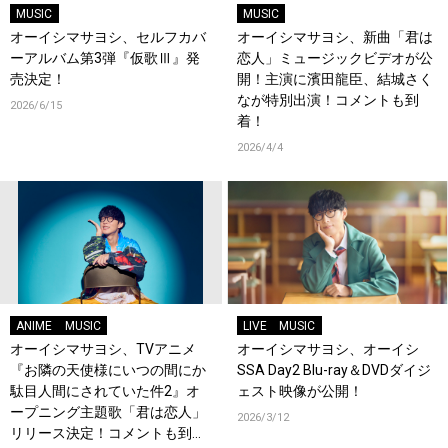
MUSIC
MUSIC
オーイシマサヨシ、セルフカバ
オーイシマサヨシ、新曲「君は
ーアルバム第3弾『仮歌Ⅲ』発
恋人」ミュージックビデオが公
売決定！
開！主演に濱田龍臣、結城さく
なが特別出演！コメントも到
2026/6/15
着！
2026/4/4
ANIME
MUSIC
LIVE
MUSIC
オーイシマサヨシ、TVアニメ
オーイシマサヨシ、オーイシ
『お隣の天使様にいつの間にか
SSA Day2 Blu-ray＆DVDダイジ
駄目人間にされていた件2』オ
ェスト映像が公開！
ープニング主題歌「君は恋人」
2026/3/12
リリース決定！コメントも到