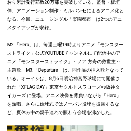
おり累計発行部数20万部を突破している。監督・板垣
伸、アニメーション制作：ミルパンセによるアニメ化と
なる。今回、ニューシングル「楽園都市」は2つのアニ
メタイアップが収録。
M2.「Hero」は、毎週土曜19時よりアニメ「モンスター
ストライク」公式YOUTUBEチャンネルにて配信中のア
ニメ「モンスターストライク」～ノア 方舟の救世主～
主題歌、M3.「Departure」は、同作品の挿入歌となって
いる。オーイシは、8月6日明治神宮野球場にて開催さ
れた「XFLAG DAY」東京ヤクルトスワローズvs阪神タ
イガーズ に登場。アニメ映像を背負いながら「Hero」
を熱唱、さらに始球式ではノーバン投球を披露するな
ど、夏休み中の親子連れで賑わう会場を沸かした。