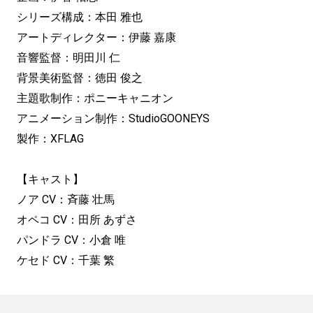
シリーズ構成：本田 雅也
アートディレクター：伊藤 嘉康
音響監督：明田川 仁
背景美術監督：徳田 俊之
主題歌制作：ポニーキャニオン
アニメーション制作：StudioGOONEYS
製作：XFLAG
【キャスト】
ノア CV：斉藤 壮馬
オペコ CV：田所 あずさ
パンドラ CV：小倉 唯
ケセド CV：千葉 繁