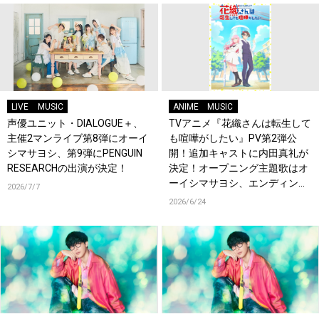
LIVE
MUSIC
ANIME
MUSIC
声優ユニット・DIALOGUE＋、
TVアニメ『花織さんは転生して
主催2マンライブ第8弾にオーイ
も喧嘩がしたい』PV第2弾公
シマサヨシ、第9弾にPENGUIN
開！追加キャストに内田真礼が
RESEARCHの出演が決定！
決定！オープニング主題歌はオ
ーイシマサヨシ、エンディング
2026/7/7
主題歌は内田真礼が担当！
2026/6/24