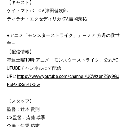
【キャスト】
ケイ・マトバ CV:津田健次郎
ティラナ・エクセディリカ CV:吉岡茉祐
●アニメ「モンスターストライク」」～ノア 方舟の救世
主～
【配信情報】
毎週土曜19時 アニメ「モンスターストライク」
公式YO
UTUBEチャンネルにて配信
URL:
https://www.youtube.com/
channel/UCWzenZSy9GJ
BcPzdSm-
UX5w
【スタッフ】
監督：辻本 貴則
CG監督：斎藤 瑞季
企画：伊香 佑志