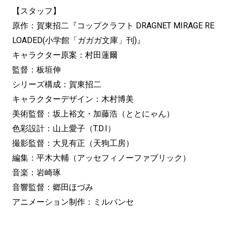
【スタッフ】
原作：賀東招二『コップクラフト DRAGNET MIRAGE RE
LOADED(小学館「ガガガ文庫」刊)』
キャラクター原案：村田蓮爾
監督：板垣伸
シリーズ構成：賀東招二
キャラクターデザイン：木村博美
美術監督：坂上裕文・加藤浩（ととにゃん）
色彩設計：山上愛子（T.D.I）
撮影監督：大見有正（天狗工房）
編集：平木大輔（アッセフィノーファブリック）
音楽：岩崎琢
音響監督：郷田ほづみ
アニメーション制作：ミルパンセ