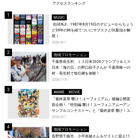
アクセスランキング
MUSIC
光GENJI、1987年8月19日のデビューからちょう
ど39年の時を経てついにサブスクとDL配信が解
禁！
2026/8/7
地域プロモーション
千葉県長生村、ミス日本2026グランプリ＆ミス
日本「海の日」の野口絵子さんが 千葉県唯一の
村・長生村で地引網を体験！
2026/7/31
ANIME
MOVIE
『最終楽章 響け！ユーフォニアム』後編公開直
前企画！『特別編 響け！ユーフォニアム〜アン
サンブルコンテスト〜』と『最終楽章 響け！ユ
ーフォニアム』前編の一挙上映が決定！
2026/8/7
地域プロモーション
長野県千曲市、小平奈緒さんをゲストに迎え11