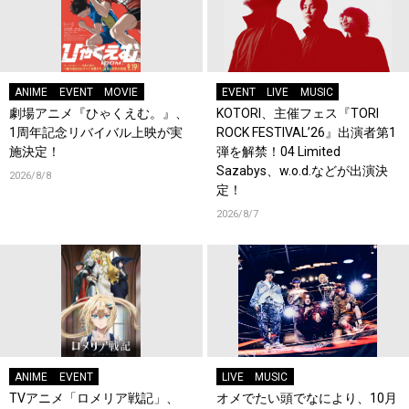
ANIME
EVENT
MOVIE
EVENT
LIVE
MUSIC
劇場アニメ『ひゃくえむ。』、
KOTORI、主催フェス『TORI
1周年記念リバイバル上映が実
ROCK FESTIVAL’26』出演者第1
施決定！
弾を解禁！04 Limited
Sazabys、w.o.d.などが出演決
2026/8/8
定！
2026/8/7
ANIME
EVENT
LIVE
MUSIC
TVアニメ「ロメリア戦記」、
オメでたい頭でなにより、10月