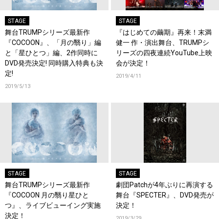
STAGE
STAGE
舞台TRUMPシリーズ最新作
『はじめての繭期』再来！末満
『COCOON』、「月の翳り」編
健一 作・演出舞台、TRUMPシ
と「星ひとつ」編、2作同時に
リーズの四夜連続YouTube上映
DVD発売決定! 同時購入特典も決
会が決定！
定!
2019/4/11
2019/5/13
STAGE
STAGE
舞台TRUMPシリーズ最新作
劇団Patchが4年ぶりに再演する
『COCOON 月の翳り星ひと
舞台『SPECTER』、DVD発売が
つ』、ライブビューイング実施
決定！
決定！
2019/3/29