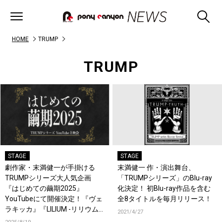
HOME
TRUMP
TRUMP
STAGE
STAGE
劇作家・末満健一が手掛ける
末満健一 作・演出舞台、
TRUMPシリーズ大人気企画
「TRUMPシリーズ」のBlu-ray
『はじめての繭期2025』
化決定！ 初Blu-ray作品を含む
YouTubeにて開催決定！『ヴェ
全8タイトルを毎月リリース！
ラキッカ』『LILIUM -リリウム
2021/4/27
新約少女純潔歌劇-』も！