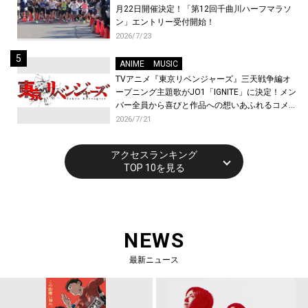
月22日開催決定！「第12回千曲川ハーフマラソ
ン」エントリー受付開始！
2026/7/23
ANIME
MUSIC
TVアニメ『東京リベンジャーズ』三天戦争編オ
ープニング主題歌がJO1「IGNITE」に決定！メン
バー全員から喜びと作品への想いあふれるコメン
トが到着！9月に東京・大阪で先行上映会を開
2026/7/21
催！
アクセスランキング
TOP 10を見る
NEWS
最新ニュース