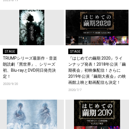
2025/8/19
STAGE
STAGE
TRUMPシリーズ最新作・音楽
『はじめての繭期 2020』ライ
朗読劇『黑世界』、シリーズ
ンナップ発表！2018年公演「繭
初、Blu-rayとDVD同日発売決
期夜会」初映像配信！さらに
定！
2019年公演『繭期大夜会』の映
画館上映と動画配信も決定！
2020/9/20
2020/7/7