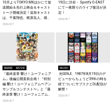
10月よりTOKYO MXほかにて放
19日に渋谷・ Spotify O-EAST
送開始＆先行上映会＆キャスト
にて一夜限りのライブ復活が決
トーク開催決定！追加キャスト
定！
は、千葉翔也、梶原岳人、堀江
2026/8/7
瞬、綿貫竜之介！PV第1弾公
2026/8/7
開！キャストもコメント到着！
ANIME
MOVIE
MUSIC
『最終楽章 響け！ユーフォニア
光GENJI、1987年8月19日のデ
ム』後編公開直前企画！『特別
ビューからちょうど39年の時を
編 響け！ユーフォニアム〜アン
経てついにサブスクとDL配信が
サンブルコンテスト〜』と『最
解禁！
終楽章 響け！ユーフォニアム』
2026/8/7
前編の一挙上映が決定！
2026/8/7