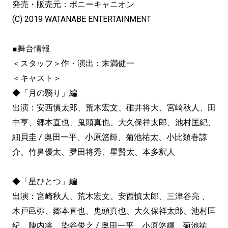
発売・販売元：ポニーキャニオン
(C) 2019 WATANABE ENTERTAINMENT
■舞台情報
＜スタッフ＞作・演出：末満健一
＜キャスト＞
◆「月の翳り」編
出演：安西慎太郎、荒木宏文、碓井将大、宮崎秋人、田
中亨、郷本直也、鬼頭真也、大久保祥太郎、池村匡紀、
細貝圭 / 奥田一平、小原悠輝、菊池祐太、小比類巻諒
介、竹鼻優太、夛田将秀、星賢太、本多釈人
◆「星ひとつ」編
出演：宮崎秋人、荒木宏文、安西慎太郎、三津谷亮 、
木戸邑弥、郷本直也、鬼頭真也、大久保祥太郎、池村匡
紀、陳内将、染谷俊之 / 奥田一平、小原悠輝、菊池祐