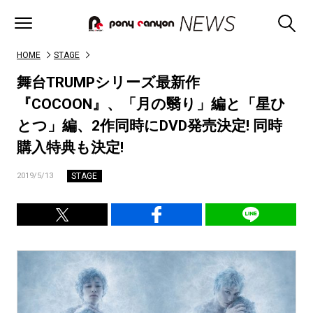
HOME
STAGE
舞台TRUMPシリーズ最新作
『COCOON』、「月の翳り」編と「星ひ
とつ」編、2作同時にDVD発売決定! 同時
購入特典も決定!
STAGE
2019/5/13