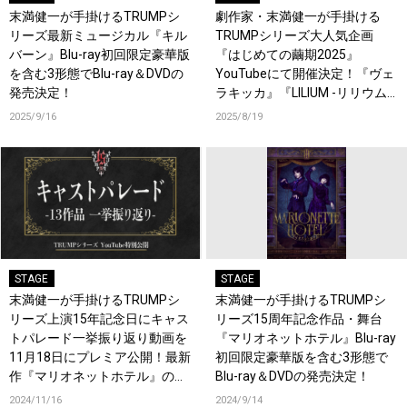
末満健一が手掛けるTRUMPシ
劇作家・末満健一が手掛ける
リーズ最新ミュージカル『キル
TRUMPシリーズ大人気企画
バーン』Blu-ray初回限定豪華版
『はじめての繭期2025』
を含む3形態でBlu-ray＆DVDの
YouTubeにて開催決定！『ヴェ
発売決定！
ラキッカ』『LILIUM -リリウム
新約少女純潔歌劇-』も！
2025/9/16
2025/8/19
STAGE
STAGE
末満健一が手掛けるTRUMPシ
末満健一が手掛けるTRUMPシ
リーズ上演15年記念日にキャス
リーズ15周年記念作品・舞台
トパレード一挙振り返り動画を
『マリオネットホテル』Blu-ray
11月18日にプレミア公開！最新
初回限定豪華版を含む3形態で
作『マリオネットホテル』の映
Blu-ray＆DVDの発売決定！
像も初公開！
2024/11/16
2024/9/14