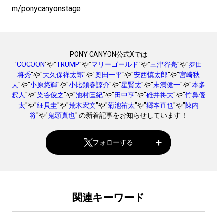
m/ponycanyonstage
PONY CANYON公式Xでは
"
COCOON
"や"
TRUMP
"や"
マリーゴールド
"や"
三津谷亮
"や"
夛田
将秀
"や"
大久保祥太郎
"や"
奥田一平
"や"
安西慎太郎
"や"
宮崎秋
人
"や"
小原悠輝
"や"
小比類巻諒介
"や"
星賢太
"や"
末満健一
"や"
本多
釈人
"や"
染谷俊之
"や"
池村匡紀
"や"
田中亨
"や"
碓井将大
"や"
竹鼻優
太
"や"
細貝圭
"や"
荒木宏文
"や"
菊池祐太
"や"
郷本直也
"や"
陳内
将
"や"
鬼頭真也
" の新着記事をお知らせしています！
フォローする
関連キーワード