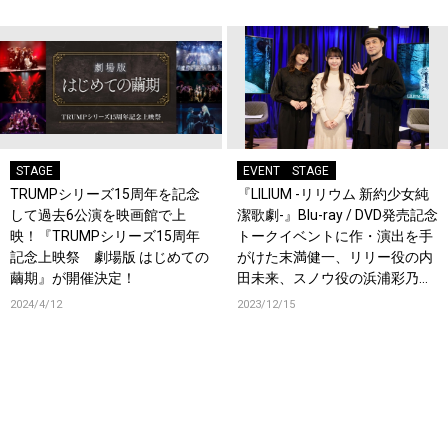
STAGE
EVENT
STAGE
TRUMPシリーズ15周年を記念
『LILIUM -リリウム 新約少女純
して過去6公演を映画館で上
潔歌劇-』Blu-ray / DVD発売記念
映！『TRUMPシリーズ15周年
トークイベントに作・演出を手
記念上映祭 劇場版 はじめての
がけた末満健一、リリー役の内
繭期』が開催決定！
田未来、スノウ役の浜浦彩乃が
登場！
2024/4/12
2023/12/15