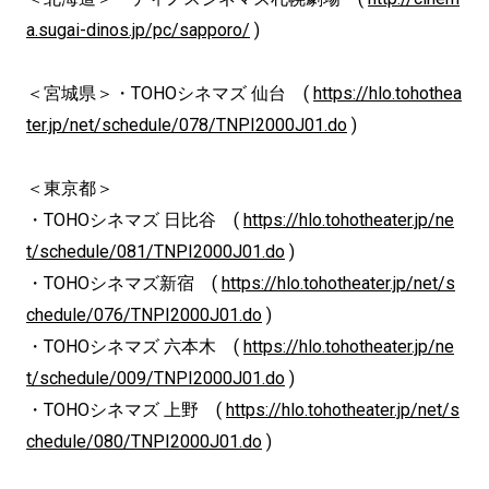
a.sugai-dinos.jp/pc/sapporo/
)
＜宮城県＞・TOHOシネマズ 仙台 (
https://hlo.tohothea
ter.jp/net/schedule/078/TNPI2000J01.do
)
＜東京都＞
・TOHOシネマズ 日比谷 (
https://hlo.tohotheater.jp/ne
t/schedule/081/TNPI2000J01.do
)
・TOHOシネマズ新宿 (
https://hlo.tohotheater.jp/net/s
chedule/076/TNPI2000J01.do
)
・TOHOシネマズ 六本木 (
https://hlo.tohotheater.jp/ne
t/schedule/009/TNPI2000J01.do
)
・TOHOシネマズ 上野 (
https://hlo.tohotheater.jp/net/s
chedule/080/TNPI2000J01.do
)