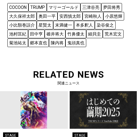
COCOON
TRUMP
マリーゴールド
三津谷亮
夛田将秀
大久保祥太郎
奥田一平
安西慎太郎
宮崎秋人
小原悠輝
小比類巻諒介
星賢太
末満健一
本多釈人
染谷俊之
池村匡紀
田中亨
碓井将大
竹鼻優太
細貝圭
荒木宏文
菊池祐太
郷本直也
陳内将
鬼頭真也
RELATED NEWS
関連ニュース
STAGE
STAGE