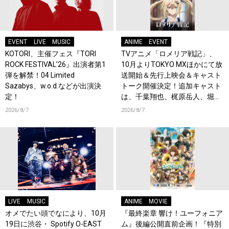
EVENT
LIVE
MUSIC
ANIME
EVENT
KOTORI、主催フェス『TORI
TVアニメ「ロメリア戦記」、
ROCK FESTIVAL’26』出演者第1
10月よりTOKYO MXほかにて放
弾を解禁！04 Limited
送開始＆先行上映会＆キャスト
Sazabys、w.o.d.などが出演決
トーク開催決定！追加キャスト
定！
は、千葉翔也、梶原岳人、堀江
瞬、綿貫竜之介！PV第1弾公
2026/8/7
2026/8/7
開！キャストもコメント到着！
LIVE
MUSIC
ANIME
MOVIE
オメでたい頭でなにより、10月
『最終楽章 響け！ユーフォニア
19日に渋谷・ Spotify O-EAST
ム』後編公開直前企画！『特別