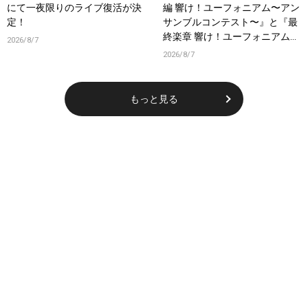
にて一夜限りのライブ復活が決
編 響け！ユーフォニアム〜アン
定！
サンブルコンテスト〜』と『最
終楽章 響け！ユーフォニアム』
2026/8/7
前編の一挙上映が決定！
2026/8/7
もっと見る