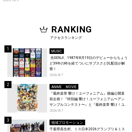
2023/10/5
RANKING
アクセスランキング
MUSIC
光GENJI、1987年8月19日のデビューからちょう
ど39年の時を経てついにサブスクとDL配信が解
禁！
2026/8/7
ANIME
MOVIE
『最終楽章 響け！ユーフォニアム』後編公開直
前企画！『特別編 響け！ユーフォニアム〜アン
サンブルコンテスト〜』と『最終楽章 響け！ユ
ーフォニアム』前編の一挙上映が決定！
2026/8/7
地域プロモーション
千葉県長生村、ミス日本2026グランプリ＆ミス