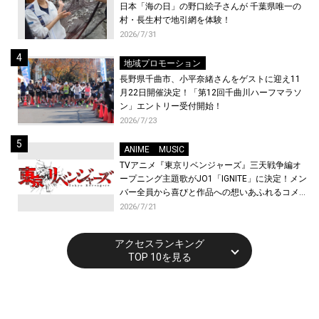
日本「海の日」の野口絵子さんが 千葉県唯一の
村・長生村で地引網を体験！
2026/7/31
地域プロモーション
長野県千曲市、小平奈緒さんをゲストに迎え11
月22日開催決定！「第12回千曲川ハーフマラソ
ン」エントリー受付開始！
2026/7/23
ANIME
MUSIC
TVアニメ『東京リベンジャーズ』三天戦争編オ
ープニング主題歌がJO1「IGNITE」に決定！メン
バー全員から喜びと作品への想いあふれるコメン
トが到着！9月に東京・大阪で先行上映会を開
2026/7/21
催！
アクセスランキング
TOP 10を見る