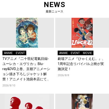
NEWS
最新ニュース
ANIME
EVENT
ANIME
EVENT
MOVIE
TVアニメ『二十世紀電氣目録-
劇場アニメ『ひゃくえむ。』、
ユーレカ・エヴリカ-』Blu-
1周年記念リバイバル上映が実
ray&DVD上巻、京都アニメーシ
施決定！
ョン描き下ろしジャケット解
2026/8/8
禁！アニメイト池袋本店にて店
頭イベント開催！
2026/8/10