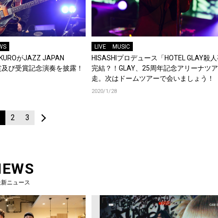
WS
LIVE
MUSIC
UROがJAZZ JAPAN
HISASHIプロデュース「HOTEL GLAY殺
で受賞及び受賞記念演奏を披露！
完結？！GLAY、25周年記念アリーナツ
走。次はドームツアーで会いましょう！
2020/1/28
1
2
3
NEWS
最新ニュース