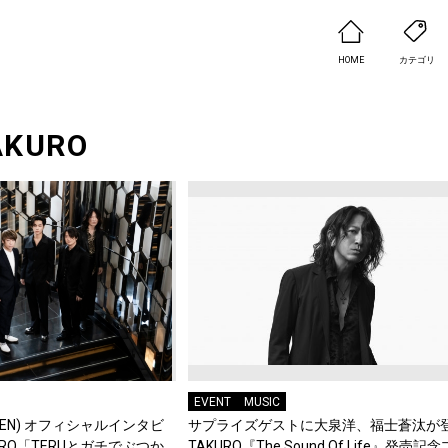
HOME
カテゴリ
AKURO
EVENT
MUSIC
YPEN) オフィシャルインタビ
サプライズゲストに大泉洋、福士蒼汰が
URO「TERUとガチでぶつか
TAKURO『The Sound Of Life』発売記