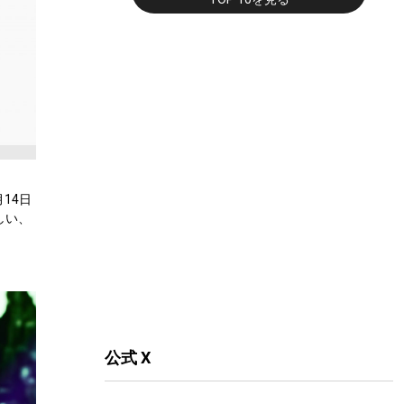
月14日
しい、
公式 X