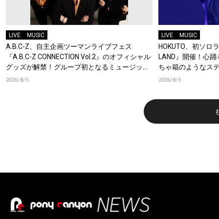
LIVE
MUSIC
LIVE
MUSIC
A.B.C-Z、自主企画ツーマンライブフェス
HOKUTO、初ソロライ
『A.B.C-Z CONNECTION Vol.2』のオフィシャル
LAND』開催！心
グッズが解禁！グループ初となるミュージック
ちゃ箱のようなス
キーチェーンが登場！
2026/8/5
2026/8/5