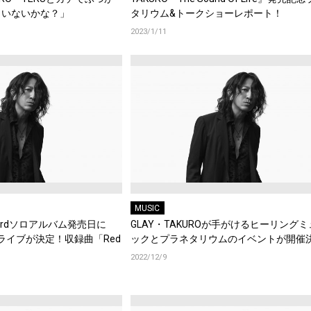
、いないかな？」
タリウム&トークショーレポート！
2023/1/11
MUSIC
、3rdソロアルバム発売日に
GLAY・TAKUROが手がけるヒーリング
タライブが決定！収録曲「Red
ックとプラネタリウムのイベントが開催
！
2022/12/9