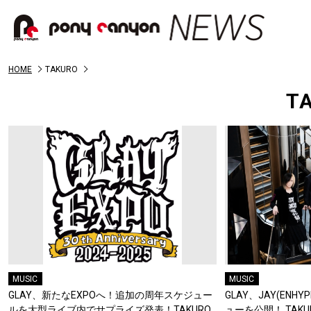
HOME
TAKURO
T
MUSIC
MUSIC
GLAY、新たなEXPOへ！追加の周年スケジュー
GLAY、JAY(ENH
ルを大型ライブ内でサプライズ発表！TAKURO
ューを公開！ TAK