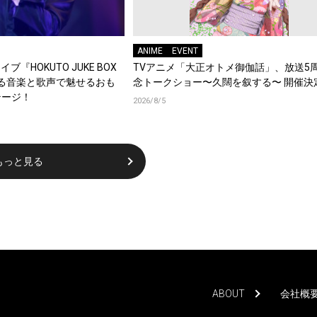
ANIME
EVENT
ブ『HOKUTO JUKE BOX
TVアニメ「大正オトメ御伽話」、放送5
踊る音楽と歌声で魅せるおも
念トークショー〜久闊を叙する〜 開催決
テージ！
2026/8/5
もっと見る
ABOUT
会社概