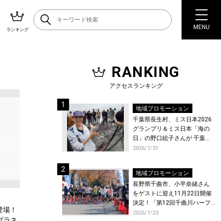
MENU
ランキング
RANKING
アクセスランキング
地域プロモーション
千葉県長生村、ミス日本2026
グランプリ＆ミス日本「海の
日」の野口絵子さんが 千葉県
唯一の村・長生村で地引網を
2026/7/31
体験！
地域プロモーション
長野県千曲市、小平奈緒さん
をゲストに迎え11月22日開催
決定！「第12回千曲川ハーフ
登場！
マラソン」エントリー受付開
2026/7/23
念プラネ