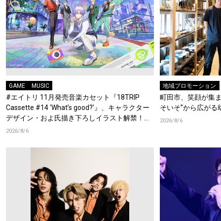
GAME
MUSIC
地域プロモーション
#エイトリ 11月発売音楽カセット『18TRIP
町田市、笑顔が集ま
Cassette #14 ‘What’s good?’』、キャラクター
そいそ”から広がる
デザイン・およ氏描き下ろしイラスト解禁！特
2026/8/6
典Blu-rayには『HAMAツアーズ全体会議』が収
2026/8/6
録！