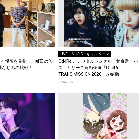
LIVE
MUSIC
キャンペーン
る場所を目指し、町田の“い
OddRe:、デジタルシングル「黄泉還」
幼なじみの挑戦！
ス！リリース連動企画「OddRe:
TRANS:MISSION 2026」が始動！
2026/8/5