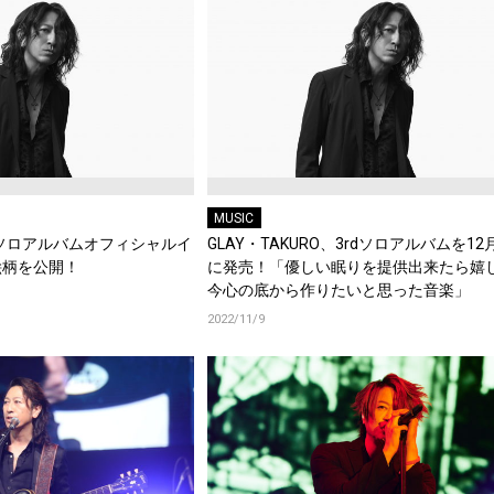
MUSIC
O、ソロアルバムオフィシャルイ
GLAY・TAKURO、3rdソロアルバムを12
絵柄を公開！
に発売！「優しい眠りを提供出来たら嬉
今心の底から作りたいと思った音楽」
2022/11/9