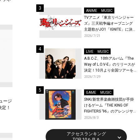
始！
ANIME
MUSIC
TVアニメ『東京リベンジャー
ズ』三天戦争編オープニング
主題歌がJO1「IGNITE」に決
定！メンバー全員から喜びと
2026/7/21
作品への想いあふれるコメン
トが到着！9月に東京・大阪で
LIVE
MUSIC
先行上映会を開催！
A.B.C-Z、10thアルバム『The
Way of L.O.V-E』のリリースが
決定！10月より全国ツアーを
開催！
2026/7/29
GAME
MUSIC
SNK/新世界楽曲雑技団が手掛
ミュージ
けるゲーム『THE KING OF
決定！
FIGHTERS ’96』のアレンジサ
ウンドトラックが配信開始！
2026/8/3
アクセスランキング
TOP 10を見る