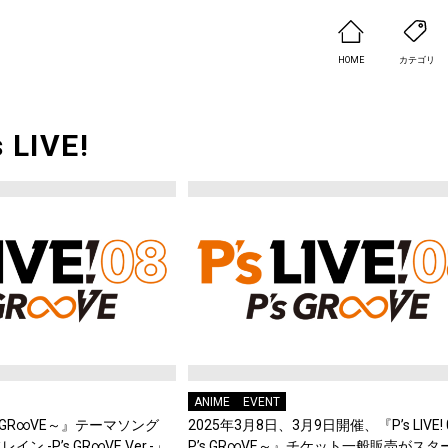
HOME
カテゴリ
s LIVE!
ANIME
EVENT
～P’s GR∞VE～』テーマソング
2025年3月8日、3月9日開催、『P’s LIVE! 
 -P’s GR∞VE Ver.-」
P’s GR∞VE～』チケット一般販売がスタ