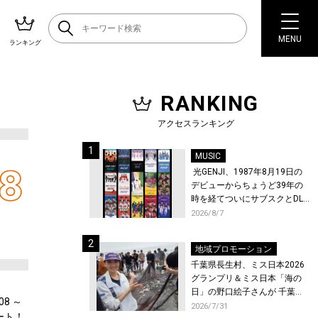
MENU
ランキング
RANKING
アクセスランキング
MUSIC
光GENJI、1987年8月19日の
デビューからちょうど39年の
時を経てついにサブスクとDL
配信が解禁！
2026/8/7
地域プロモーション
千葉県長生村、ミス日本2026
グランプリ＆ミス日本「海の
日」の野口絵子さんが 千葉県
08 ～
唯一の村・長生村で地引網を
2026/7/31
ート！