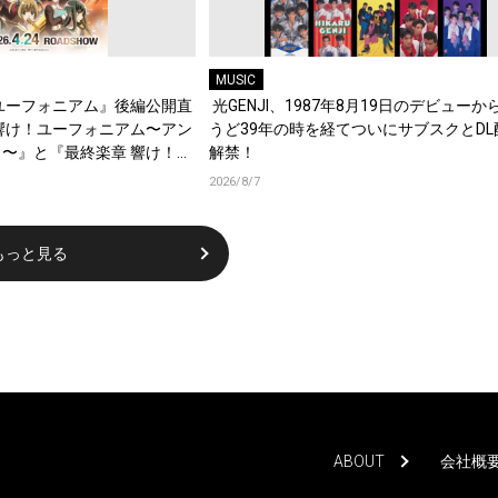
MUSIC
ユーフォニアム』後編公開直
光GENJI、1987年8月19日のデビューか
響け！ユーフォニアム〜アン
うど39年の時を経てついにサブスクとDL
〜』と『最終楽章 響け！ユ
解禁！
編の一挙上映が決定！
2026/8/7
もっと見る
ABOUT
会社概