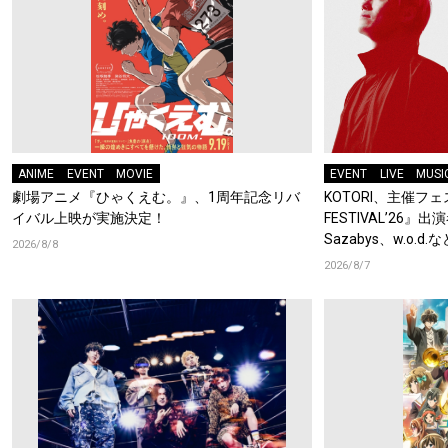
ANIME
EVENT
MOVIE
EVENT
LIVE
MUSI
劇場アニメ『ひゃくえむ。』、1周年記念リバ
KOTORI、主催フェス
イバル上映が実施決定！
FESTIVAL’26』出
Sazabys、w.o.
2026/8/8
2026/8/7