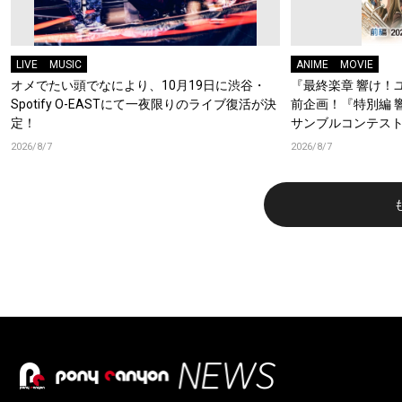
LIVE
MUSIC
ANIME
MOVIE
オメでたい頭でなにより、10月19日に渋谷・
『最終楽章 響け！
Spotify O-EASTにて一夜限りのライブ復活が決
前企画！『特別編 
定！
サンブルコンテスト
ーフォニアム』前
2026/8/7
2026/8/7