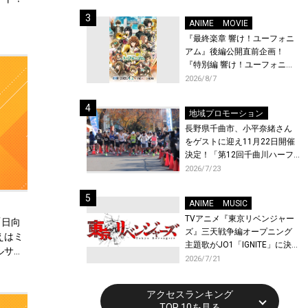
体験！
ANIME
MOVIE
『最終楽章 響け！ユーフォニ
アム』後編公開直前企画！
『特別編 響け！ユーフォニア
ム〜アンサンブルコンテス
2026/8/7
ト〜』と『最終楽章 響け！ユ
ーフォニアム』前編の一挙上
地域プロモーション
映が決定！
長野県千曲市、小平奈緒さん
をゲストに迎え11月22日開催
決定！「第12回千曲川ハーフ
マラソン」エントリー受付開
2026/7/23
始！
ANIME
MUSIC
TVアニメ『東京リベンジャー
に「日向
ズ』三天戦争編オープニング
えはミ
主題歌がJO1「IGNITE」に決
ルサイ
定！メンバー全員から喜びと
2026/7/21
作品への想いあふれるコメン
トが到着！9月に東京・大阪で
アクセスランキング
先行上映会を開催！
TOP 10を見る