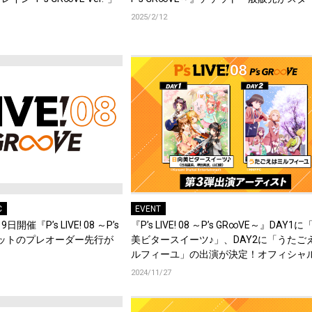
2025/2/12
C
EVENT
開催『P’s LIVE! 08 ～P’s
『P’s LIVE! 08 ～P’s GR∞VE～』DAY1
ケットのプレオーダー先行が
美ビタースイーツ♪」、DAY2に「うたご
ルフィーユ」の出演が決定！オフィシャ
ト2次先行もスタート！
2024/11/27