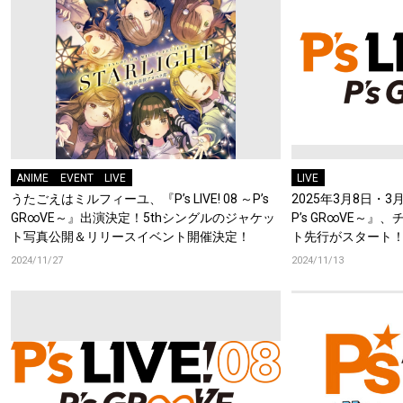
ANIME
EVENT
LIVE
LIVE
うたごえはミルフィーユ、『P’s LIVE! 08 ～P’s
2025年3月8日・3月9
GR∞VE～』出演決定！5thシングルのジャケッ
P’s GR∞VE～
ト写真公開＆リリースイベント開催決定！
ト先行がスタート
2024/11/27
2024/11/13