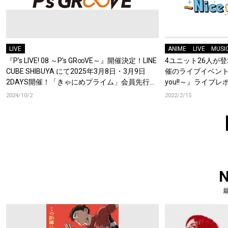
LIVE
ANIME
LIVE
MUSI
『P’s LIVE! 08 ～P’s GR∞VE～』開催決定！LINE
4ユニット26人が
CUBE SHIBUYA にて2025年3月8日・3月9日
催のライブイベント『P’s 
2DAYS開催！「きゃにめプライム」会員先行＆
you!!～』ライブレ
各アーティストFC先行によるチケット受付もス
2024/10/2
2022/2/15
タート！