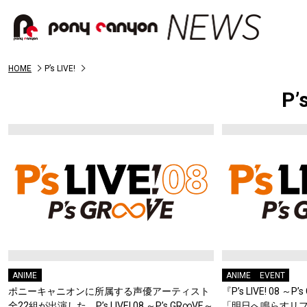
HOME
P’s LIVE!
P’
ANIME
ANIME
EVENT
ポニーキャニオンに所属する声優アーティスト
『P’s LIVE! 08 
全22組が出演した、P’s LIVE! 08 ～P’s GR∞VE～
「明日へ鳴らすリフレイン