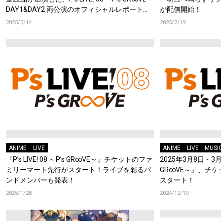
DAY1&DAY2 両公演のオフィシャルレポートを
が配信開始！
公開！
2025/3/14
2025/2/19
ANIME
LIVE
ANIME
LIVE
MUSI
『P’s LIVE! 08 ～P’s GR∞VE～』チケットのファ
2025年3月8日・3月9日
ミリーマート先行がスタート！ライブを彩るバ
GR∞VE～』、チ
ンドメンバーも発表！
スタート！
2025/1/28
2024/12/10