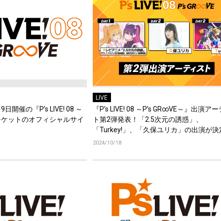
LIVE
日開催の『P’s LIVE! 08 ～
『P’s LIVE! 08 ～P’s GR∞VE～』出演
』、チケットのオフィシャルサイ
ト第2弾発表！「2.5次元の誘惑」、
！
「Turkey!」、「久保ユリカ」の出演が
2024/10/18