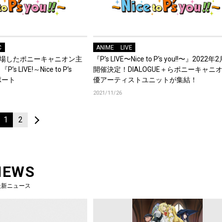
C
ANIME
LIVE
登場したポニーキャニオン主
『P’s LIVE〜Nice to P’s you!!〜』2022年
LIVE!～Nice to P’s
開催決定！DIALOGUE＋らポニーキャニ
ポート
優アーティストユニットが集結！
2021/11/26
1
2
NEWS
最新ニュース