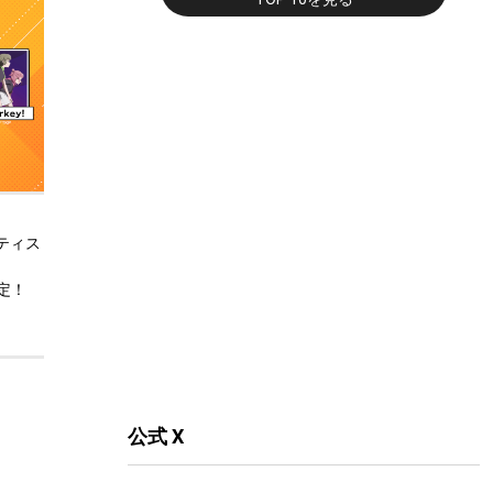
アーティス
決定！
公式 X