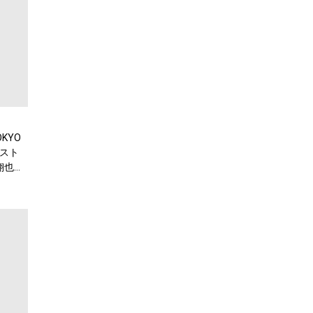
KYO
スト
翔也、
弾公