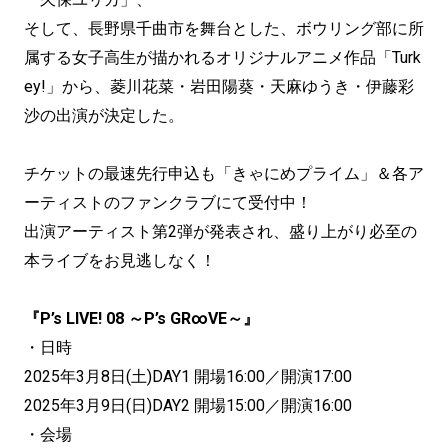
そして、長野県千曲市を舞台とした、ボウリング部に所
属する女子高生が描かれるオリジナルアニメ作品「Turk
ey!」から、菱川花菜・岩田陽葵・天麻ゆうき・伊藤彩
沙の出演が決定した。
チケットの最速先行申込も「きゃにめプライム」＆各ア
ーティストのファンクラブにて受付中！
出演アーティスト第2弾が発表され、盛り上がり必至の
本ライブをお見逃しなく！
『P’s LIVE! 08 ～P’s GR∞VE～』
・日時
2025年3月8日(土)DAY1 開場16:00／開演17:00
2025年3月9日(日)DAY2 開場15:00／開演16:00
・会場