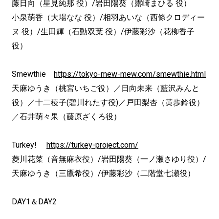
藤日向（星見純那 役）/岩田陽葵（露崎まひる 役）
小泉萌香（大場なな 役）/相羽あいな（西條クロディー
ヌ 役）/生田輝（石動双葉 役）/伊藤彩沙（花柳香子
役）
Smewthie
https://tokyo-mew-mew.com/smewthie.html
天麻ゆうき（桃宮いちご役）／日向未来（藍沢みんと
役）／十二稜子(碧川れたす役)／戸田梨杏（黄歩鈴役）
／石井萌々果（藤原ざくろ役）
Turkey!
https://turkey-project.com/
菱川花菜（音無麻衣役）/岩田陽葵（一ノ瀬さゆり役）/
天麻ゆうき（三鷹希役）/伊藤彩沙（二階堂七瀬役）
DAY1＆DAY2