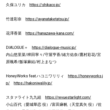
久保ユリカ
https://shikaco.jp/
竹達彩奈
https://ayanataketatsu.jp/
花澤香菜
https://hanazawa-kana.com/
DIALOGUE＋
https://dialogue-music.jp/
内山悠里菜/稗田寧々/守屋亨香/緒方佑奈/鷹村彩花/宮
原颯希/飯塚麻結/村上まなつ
HoneyWorks feat.ハコニワリリィ
https://honeyworks.j
p/
https://hakoniwalily.jp/
スタァライト九九組
https://revuestarlight.com/
小山百代（愛城華恋 役）/富田麻帆（天堂真矢 役）/佐