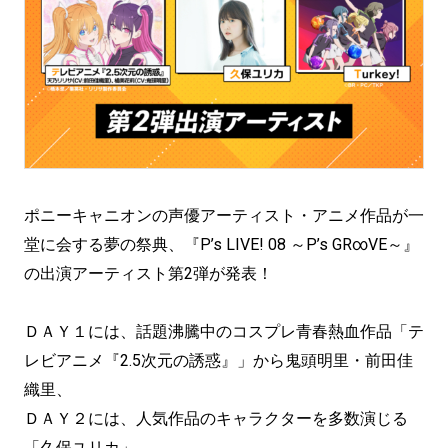
ポニーキャニオンの声優アーティスト・アニメ作品が一
堂に会する夢の祭典、『P’s LIVE! 08 ～P’s GR∞VE～』
の出演アーティスト第2弾が発表！
ＤＡＹ１には、話題沸騰中のコスプレ青春熱血作品「テ
レビアニメ『2.5次元の誘惑』」から鬼頭明里・前田佳
織里、
ＤＡＹ２には、人気作品のキャラクターを多数演じる
「久保ユリカ」、