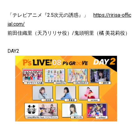
「テレビアニメ『2.5次元の誘惑』」
https://ririsa-offic
ial.com/
前田佳織里（天乃リリサ役）/鬼頭明里（橘 美花莉役）
DAY2