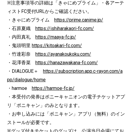
※注意事項等の詳細は「きゃにめプライム」・各アーテ
ィストFC受付URLからご確認ください。
・きゃにめプライム
https://prime.canime.jp/
・石原夏織
https://ishiharakaori-fc.com/
・内田真礼
https://maaya-fc.jp/
・鬼頭明里
https://kitoakari-fc.com/
・竹達彩奈
https://ayanakoukoku.com/
・花澤香菜
https://hanazawakana-fc.com/
・DIALOGUE＋
https://subscription.app.c-rayon.com/a
pp/dialogue/home
・harmoe
https://harmoe-fc.jp/
・本受付の発券はポニーキャニオンの電子チケットアプ
リ「ポニキャン」のみとなります。
・お申し込みには「ポニキャン」アプリ（無料）のイン
ストールが必要です。
※グッズ付きチケットのグッズは、公演当日会場にてお