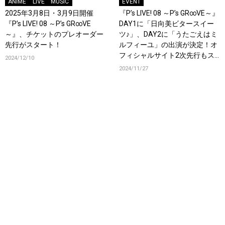
ANIME
LIVE
MUSIC
EVENT
2025年3月8日・3月9日開催
『P’s LIVE! 08 ～P’s GR∞VE～』
『P’s LIVE! 08 ～P’s GR∞VE
DAY1に「日向美ビタースイー
～』、チケットのプレオーダー
ツ♪」、DAY2に「うたごえはミ
先行がスタート！
ルフィーユ」の出演が決定！オ
フィシャルサイト2次先行もス
2024/12/10
タート！
2024/11/27