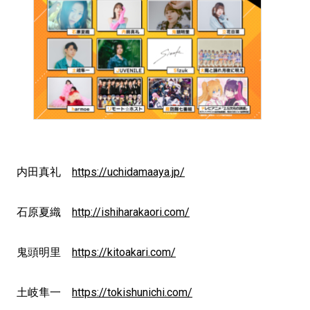
内田真礼
https://uchidamaaya.jp/
石原夏織
http://ishiharakaori.com/
鬼頭明里
https://kitoakari.com/
土岐隼一
https://tokishunichi.com/