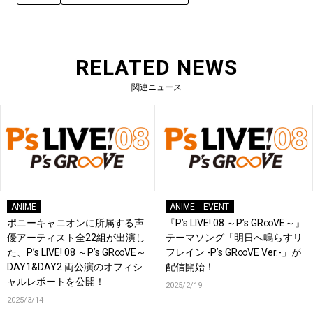
RELATED NEWS
関連ニュース
ANIME
ANIME
EVENT
ポニーキャニオンに所属する声
『P’s LIVE! 08 ～P’s GR∞VE～』
優アーティスト全22組が出演し
テーマソング「明日へ鳴らすリ
た、P’s LIVE! 08 ～P’s GR∞VE～
フレイン -P’s GR∞VE Ver.-」が
DAY1&DAY2 両公演のオフィシ
配信開始！
ャルレポートを公開！
2025/2/19
2025/3/14