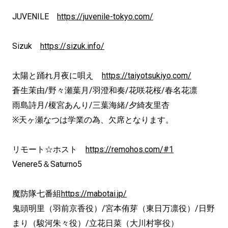
JUVENILE
https://juvenile-tokyo.com/
Sizuk
https://sizuk.info/
太陽と踊れ月夜に唄え
https://taiyotsukiyo.com/
蒼生茉由/野々瀬葉月/羽澄和奏/花咲花桜/春名花凛
雨島詩月/榎宮あんり/三葉海緒/夕綺友里杏
※天ヶ瀬なつは学業の為、欠席となります。
リモート☆ホスト
https://remohos.com/#1
Venere5＆Saturno5
魔防隊七番組
https://mabotai.jp/
鬼頭明里（羽前京香役）/宮本侑芽（東日万凛役）/日野
まり（駿河朱々役）/立花日菜（大川村寧役）