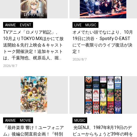
ANIME
EVENT
LIVE
MUSIC
TVアニメ「ロメリア戦記」、
オメでたい頭でなにより、10月
10月よりTOKYO MXほかにて放
19日に渋谷・ Spotify O-EAST
送開始＆先行上映会＆キャスト
にて一夜限りのライブ復活が決
トーク開催決定！追加キャスト
定！
は、千葉翔也、梶原岳人、堀江
2026/8/7
瞬、綿貫竜之介！PV第1弾公
2026/8/7
開！キャストもコメント到着！
ANIME
MOVIE
MUSIC
『最終楽章 響け！ユーフォニア
光GENJI、1987年8月19日のデ
ム』後編公開直前企画！『特別
ビューからちょうど39年の時を