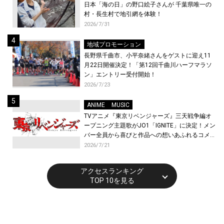
日本「海の日」の野口絵子さんが 千葉県唯一の
村・長生村で地引網を体験！
2026/7/31
地域プロモーション
長野県千曲市、小平奈緒さんをゲストに迎え11
月22日開催決定！「第12回千曲川ハーフマラソ
ン」エントリー受付開始！
2026/7/23
ANIME
MUSIC
TVアニメ『東京リベンジャーズ』三天戦争編オ
ープニング主題歌がJO1「IGNITE」に決定！メン
バー全員から喜びと作品への想いあふれるコメン
トが到着！9月に東京・大阪で先行上映会を開
2026/7/21
催！
アクセスランキング
TOP 10を見る