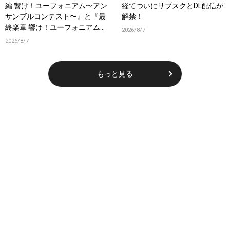
編 響け！ユーフォニアム〜アン
経てついにサブスクとDL配信が
サンブルコンテスト〜』と『最
解禁！
終楽章 響け！ユーフォニアム』
2026/8/7
前編の一挙上映が決定！
2026/8/7
もっと見る