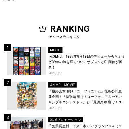
2024/2/5
RANKING
アクセスランキング
MUSIC
光GENJI、1987年8月19日のデビューからちょう
ど39年の時を経てついにサブスクとDL配信が解
禁！
2026/8/7
ANIME
MOVIE
『最終楽章 響け！ユーフォニアム』後編公開直
前企画！『特別編 響け！ユーフォニアム〜アン
サンブルコンテスト〜』と『最終楽章 響け！ユ
ーフォニアム』前編の一挙上映が決定！
2026/8/7
地域プロモーション
千葉県長生村、ミス日本2026グランプリ＆ミス