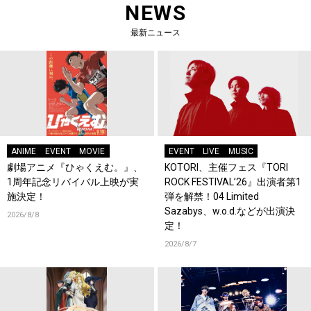
NEWS
最新ニュース
ANIME
EVENT
MOVIE
EVENT
LIVE
MUSIC
劇場アニメ『ひゃくえむ。』、
KOTORI、主催フェス『TORI
1周年記念リバイバル上映が実
ROCK FESTIVAL’26』出演者第1
施決定！
弾を解禁！04 Limited
Sazabys、w.o.d.などが出演決
2026/8/8
定！
2026/8/7