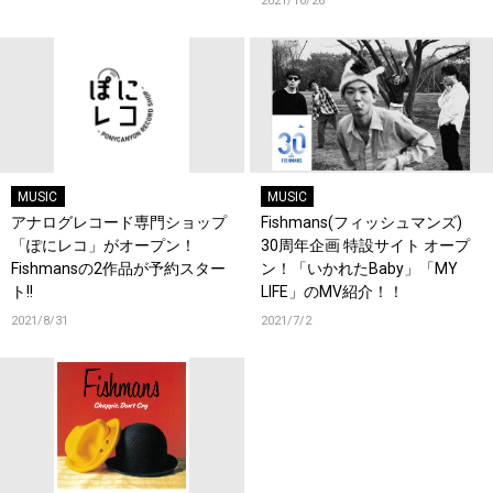
2021/10/26
MUSIC
MUSIC
アナログレコード専門ショップ
Fishmans(フィッシュマンズ)
「ぽにレコ」がオープン！
30周年企画 特設サイト オープ
Fishmansの2作品が予約スター
ン！「いかれたBaby」「MY
ト!!
LIFE」のMV紹介！！
2021/8/31
2021/7/2