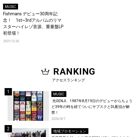
MUSIC
Fishmans デビュー30周年記
念！ 1st~3rdアルバムのリマ
スターハイレゾ音源、重量盤LP
初登場！
2021/5/26
RANKING
アクセスランキング
MUSIC
光GENJI、1987年8月19日のデビューからちょう
ど39年の時を経てついにサブスクとDL配信が解
禁！
2026/8/7
地域プロモーション