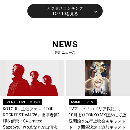
アクセスランキング
TOP 10を見る
NEWS
最新ニュース
EVENT
LIVE
MUSIC
ANIME
EVENT
KOTORI、主催フェス『TORI
TVアニメ「ロメリア戦記」、
ROCK FESTIVAL’26』出演者第1
10月よりTOKYO MXほかにて放
弾を解禁！04 Limited
送開始＆先行上映会＆キャスト
Sazabys、w.o.d.などが出演決
トーク開催決定！追加キャスト