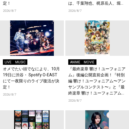
定！
は、千葉翔也、梶原岳人、堀江
瞬、綿貫竜之介！PV第1弾公
2026/8/7
2026/8/7
開！キャストもコメント到着！
LIVE
MUSIC
ANIME
MOVIE
オメでたい頭でなにより、10月
『最終楽章 響け！ユーフォニア
19日に渋谷・ Spotify O-EAST
ム』後編公開直前企画！『特別
にて一夜限りのライブ復活が決
編 響け！ユーフォニアム〜アン
定！
サンブルコンテスト〜』と『最
終楽章 響け！ユーフォニアム』
2026/8/7
前編の一挙上映が決定！
2026/8/7