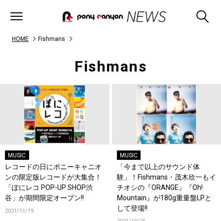
HOME
Fishmans
Fishmans
MUSIC
MUSIC
レコードの日にポニーキャニオ
「今まで以上のサウンド体
ンの限定版レコードが大集合！
験」！Fishmans・茂木欣一もイ
「ぽにレコ POP-UP SHOP渋
チオシの『ORANGE』『Oh!
谷」が期間限定オープン!!
Mountain』が180g重量盤LPと
して登場!!
2021/11/19