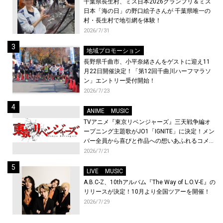
千葉県長生村、ミス日本2026グランプリ＆ミス
日本「海の日」の野口絵子さんが 千葉県唯一の
村・長生村で地引網を体験！
2026/7/31
地域プロモーション
長野県千曲市、小平奈緒さんをゲストに迎え11
月22日開催決定！「第12回千曲川ハーフマラソ
ン」エントリー受付開始！
2026/7/23
ANIME
MUSIC
TVアニメ『東京リベンジャーズ』三天戦争編オ
ープニング主題歌がJO1「IGNITE」に決定！メン
バー全員から喜びと作品への想いあふれるコメン
トが到着！9月に東京・大阪で先行上映会を開
2026/7/21
催！
LIVE
MUSIC
A.B.C-Z、10thアルバム『The Way of L.O.V-E』の
リリースが決定！10月より全国ツアーを開催！
2026/7/29