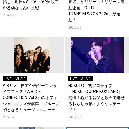
指し、町田の“いそいそ”から広
泉還」がリリース！リリース連
がる幼なじみの挑戦！
動企画「OddRe:
TRANS:MISSION 2026」が始
2026/8/6
動！
2026/8/5
LIVE
MUSIC
LIVE
MUSIC
A.B.C-Z、自主企画ツーマンラ
HOKUTO、初ソロライブ
イブフェス『A.B.C-Z
『HOKUTO JUKE BOX LAND』
CONNECTION Vol.2』のオフィ
開催！心踊る音楽と歌声で魅せ
シャルグッズが解禁！グループ
るおもちゃ箱のようなステー
初となるミュージックキーチェ
ジ！
ーンが登場！
2026/8/5
2026/8/5