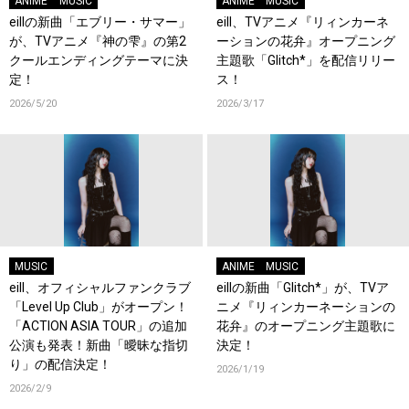
ANIME
MUSIC
ANIME
MUSIC
eillの新曲「エブリー・サマー」
eill、TVアニメ『リィンカーネ
が、TVアニメ『神の雫』の第2
ーションの花弁』オープニング
クールエンディングテーマに決
主題歌「Glitch*」を配信リリー
定！
ス！
2026/5/20
2026/3/17
MUSIC
ANIME
MUSIC
eill、オフィシャルファンクラブ
eillの新曲「Glitch*」が、TVア
「Level Up Club」がオープン！
ニメ『リィンカーネーションの
「ACTION ASIA TOUR」の追加
花弁』のオープニング主題歌に
公演も発表！新曲「曖昧な指切
決定！
り」の配信決定！
2026/1/19
2026/2/9