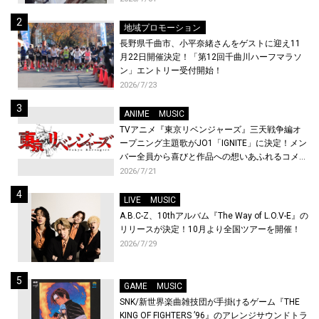
地域プロモーション
長野県千曲市、小平奈緒さんをゲストに迎え11
月22日開催決定！「第12回千曲川ハーフマラソ
ン」エントリー受付開始！
2026/7/23
ANIME
MUSIC
TVアニメ『東京リベンジャーズ』三天戦争編オ
ープニング主題歌がJO1「IGNITE」に決定！メン
バー全員から喜びと作品への想いあふれるコメン
トが到着！9月に東京・大阪で先行上映会を開
2026/7/21
催！
LIVE
MUSIC
A.B.C-Z、10thアルバム『The Way of L.O.V-E』の
リリースが決定！10月より全国ツアーを開催！
2026/7/29
GAME
MUSIC
SNK/新世界楽曲雑技団が手掛けるゲーム『THE
KING OF FIGHTERS ’96』のアレンジサウンドトラ