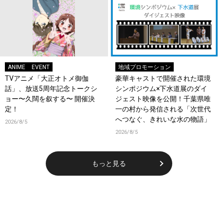
ANIME
EVENT
地域プロモーション
TVアニメ「大正オトメ御伽
豪華キャストで開催された環境
話」、放送5周年記念トークシ
シンポジウム×下水道展のダイ
ョー〜久闊を叙する〜 開催決
ジェスト映像を公開！千葉県唯
定！
一の村から発信される「次世代
へつなぐ、きれいな水の物語」
2026/8/5
2026/8/5
もっと見る