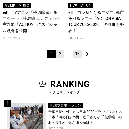
ANIME
MUSIC
LIVE
MUSIC
eill、TVアニメ『桃源暗鬼』第
eill、自身初となるアジア5都市
二クール・練馬編 エンディング
を回るツアー「ACTION ASIA
主題歌「ACTION」のスペシャ
TOUR 2025-2026」の詳細を発
ル映像を公開！
表！
2025/12/26
2025/11/20
1
2
…
13
RANKING
アクセスランキング
地域プロモーション
千葉県長生村、ミス日本2026グランプリ＆ミス
日本「海の日」の野口絵子さんが 千葉県唯一の
村・長生村で地引網を体験！
2026/7/31