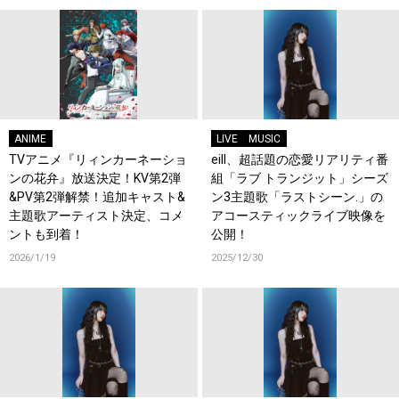
ANIME
LIVE
MUSIC
TVアニメ『リィンカーネーショ
eill、超話題の恋愛リアリティ番
ンの花弁』放送決定！KV第2弾
組「ラブ トランジット」シーズ
&PV第2弾解禁！追加キャスト&
ン3主題歌「ラストシーン.」の
主題歌アーティスト決定、コメ
アコースティックライブ映像を
ントも到着！
公開！
2026/1/19
2025/12/30