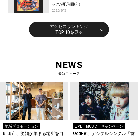
ックが配信開始！
2026/8/3
アクセスランキング
TOP 10を見る
NEWS
最新ニュース
地域プロモーション
LIVE
MUSIC
キャンペーン
町田市、笑顔が集まる場所を目
OddRe:、デジタルシングル「黄