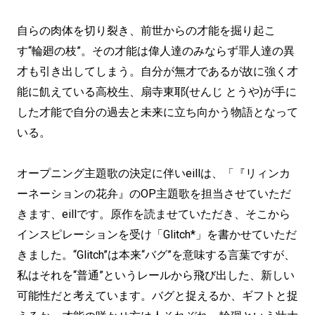
自らの肉体を切り裂き、前世からの才能を掘り起こ
す“輪廻の枝”。その才能は偉人達のみならず罪人達の異
才も引き出してしまう。自分が無才であるが故に強く才
能に飢えている高校生、扇寺東耶(せんじ とうや)が手に
した才能で自分の過去と未来に立ち向かう物語となって
いる。
オープニング主題歌の決定に伴いeillは、「『リィンカ
ーネーションの花弁』のOP主題歌を担当させていただ
きます、eillです。原作を読ませていただき、そこから
インスピレーションを受け「Glitch*」を書かせていただ
きました。“Glitch”は本来“バグ”を意味する言葉ですが、
私はそれを“普通”というレールから飛び出した、新しい
可能性だと考えています。バグと捉えるか、ギフトと捉