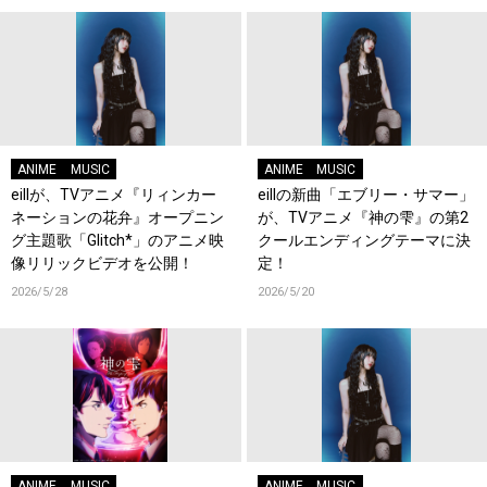
ANIME
MUSIC
ANIME
MUSIC
eillが、TVアニメ『リィンカー
eillの新曲「エブリー・サマー」
ネーションの花弁』オープニン
が、TVアニメ『神の雫』の第2
グ主題歌「Glitch*」のアニメ映
クールエンディングテーマに決
像リリックビデオを公開！
定！
2026/5/28
2026/5/20
ANIME
MUSIC
ANIME
MUSIC