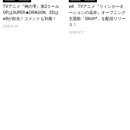
TVアニメ『神の雫』第2クール
eill、TVアニメ『リィンカーネ
OPはSUPER★DRAGON、EDは
ーションの花弁』オープニング
eillが担当！コメントも到着！
主題歌「Glitch*」を配信リリー
ス！
2026/5/20
2026/3/17