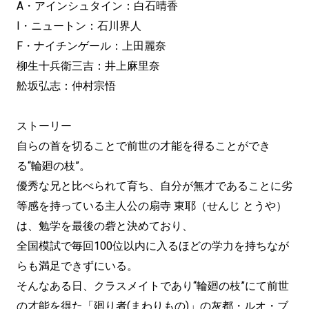
A・アインシュタイン：白石晴香
I・ニュートン：石川界人
F・ナイチンゲール：上田麗奈
柳生十兵衛三吉：井上麻里奈
舩坂弘志：仲村宗悟
ストーリー
自らの首を切ることで前世の才能を得ることができ
る“輪廻の枝”。
優秀な兄と比べられて育ち、自分が無才であることに劣
等感を持っている主人公の扇寺 東耶（せんじ とうや）
は、勉学を最後の砦と決めており、
全国模試で毎回100位以内に入るほどの学力を持ちなが
らも満足できずにいる。
そんなある日、クラスメイトであり“輪廻の枝”にて前世
の才能を得た「廻り者(まわりもの)」の灰都・ルオ・ブ