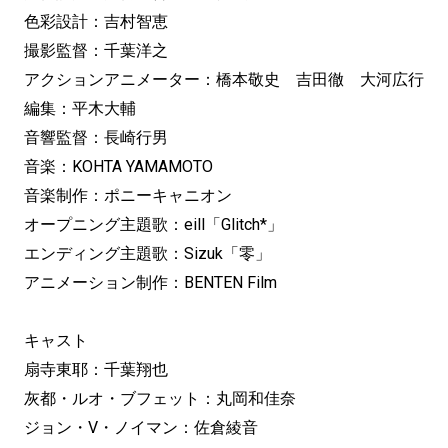
色彩設計：吉村智恵
撮影監督：千葉洋之
アクションアニメーター：橋本敬史 吉田徹 大河広行
編集：平木大輔
音響監督：長崎行男
音楽：KOHTA YAMAMOTO
音楽制作：ポニーキャニオン
オープニング主題歌：eill「Glitch*」
エンディング主題歌：Sizuk「零」
アニメーション制作：BENTEN Film
キャスト
扇寺東耶：千葉翔也
灰都・ルオ・ブフェット：丸岡和佳奈
ジョン・V・ノイマン：佐倉綾音