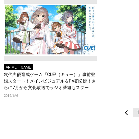
ANIME
GAME
次代声優育成ゲーム『CUE!（キュー）』事前登
録スタート！メインビジュアル＆PV初公開！さ
らに7月から文化放送でラジオ番組もスター
ト！
2019/6/6