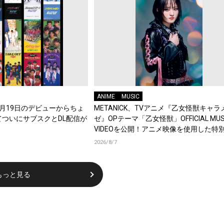
ANIME
MUSIC
年8月19日のデビューからちょ
METANICK、TVアニメ『乙女怪獣キャラ
てついにサブスクとDL配信が
ゼ』OPテーマ「乙女怪獣」OFFICIAL MUS
VIDEOを公開！アニメ映像を使用した特
集！
2026/8/7
もっと見る