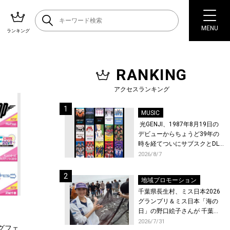
MENU
ランキング
RANKING
アクセスランキング
MUSIC
光GENJI、1987年8月19日の
デビューからちょうど39年の
時を経てついにサブスクとDL
配信が解禁！
2026/8/7
地域プロモーション
千葉県長生村、ミス日本2026
グランプリ＆ミス日本「海の
日」の野口絵子さんが 千葉県
唯一の村・長生村で地引網を
2026/7/31
ングフェ