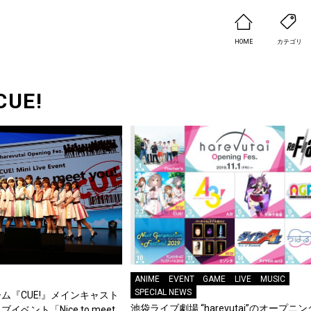
HOME
カテゴリ
CUE!
ANIME
EVENT
GAME
LIVE
MUSIC
SPECIAL NEWS
ム『CUE!』メインキャスト
池袋ライブ劇場 “harevutai”のオープニ
ベント「Nice to meet