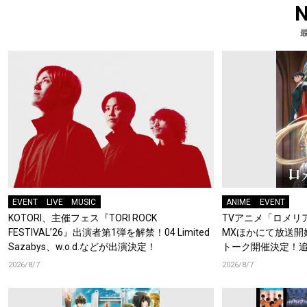
EVENT
LIVE
MUSIC
ANIME
EVENT
KOTORI、主催フェス『TORI ROCK
TVアニメ「ロメリア
FESTIVAL’26』出演者第1弾を解禁！04 Limited
MXほかにて放送開
Sazabys、w.o.d.などが出演決定！
トーク開催決定！
梶原岳人、堀江瞬、
2026/8/7
2026/8/7
開！キャストもコ