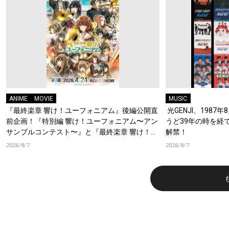
ANIME
MOVIE
MUSIC
『最終楽章 響け！ユーフォニアム』後編公開直
光GENJI、1987
前企画！『特別編 響け！ユーフォニアム〜アン
うど39年の時を経
サンブルコンテスト〜』と『最終楽章 響け！ユ
解禁！
ーフォニアム』前編の一挙上映が決定！
2026/8/7
2026/8/7