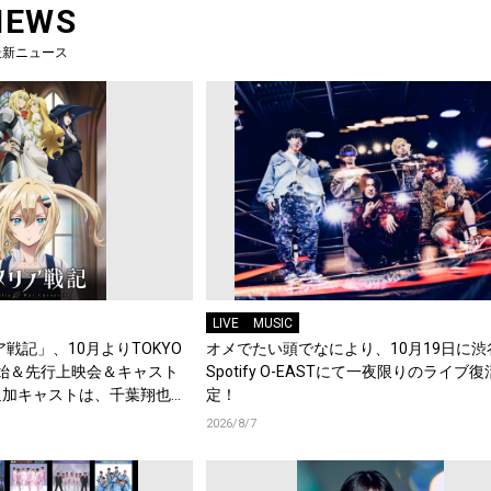
NEWS
最新ニュース
LIVE
MUSIC
戦記」、10月よりTOKYO
オメでたい頭でなにより、10月19日に渋
始＆先行上映会＆キャスト
Spotify O-EASTにて一夜限りのライブ
追加キャストは、千葉翔也、
定！
綿貫竜之介！PV第1弾公
2026/8/7
メント到着！