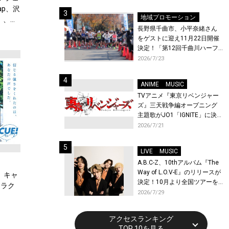
体験！
ap、沢
地域プロモーション
9」、さ
長野県千曲市、小平奈緒さん
をゲストに迎え11月22日開催
決定！「第12回千曲川ハーフ
マラソン」エントリー受付開
2026/7/23
始！
ANIME
MUSIC
TVアニメ『東京リベンジャー
ズ』三天戦争編オープニング
主題歌がJO1「IGNITE」に決
定！メンバー全員から喜びと
2026/7/21
作品への想いあふれるコメン
トが到着！9月に東京・大阪で
LIVE
MUSIC
先行上映会を開催！
A.B.C-Z、10thアルバム『The
Way of L.O.V-E』のリリースが
』キャ
決定！10月より全国ツアーを
ャラク
開催！
2026/7/29
アクセスランキング
TOP 10を見る