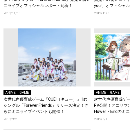
ニライブオフィシャルレポート到着！
you!」オフィシャ
年4月12日に1stラ
2019/11/19
2019/11/8
ANIME
GAME
ANIME
GAME
次世代声優育成ゲーム『CUE!（キュー）』1st
次世代声優育成ゲー
シングル「Forever Friends」リリース決定！さ
PV公開！アニサマ
らにミニライブイベントも開催！
Flower・Bird
2019/9/2
2019/8/1