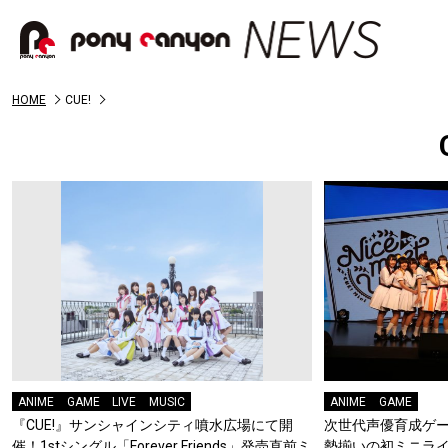
HOME
CUE!
ANIME
GAME
LIVE
MUSIC
ANIME
GAME
『CUE!』サンシャインシティ噴水広場にて開
次世代声優育成ゲー
催！1stシングル「Forever Friends」発売直前ミ
勢揃いの初ミニライブイ