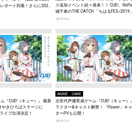
ス追加イベント続々発表！！ CUE!、ReFl
ルレポート到着！さらに2020
城千春のTHE CATCH 「ちはるFES♪201
イブ＠Zepp Tokyo開催決定！
らに券売情報を追加！
2019/9/6
ANIME
GAME
ム『CUE!（キュー）』 最新
次世代声優育成ゲーム『CUE!（キュー）
けやきひろばステージに
ラクター&キャスト解禁！「Flower」キ
のミニライブ出演決定！
ターPVも公開！
2019/7/4