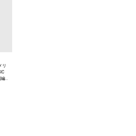
メリ
IC
別編