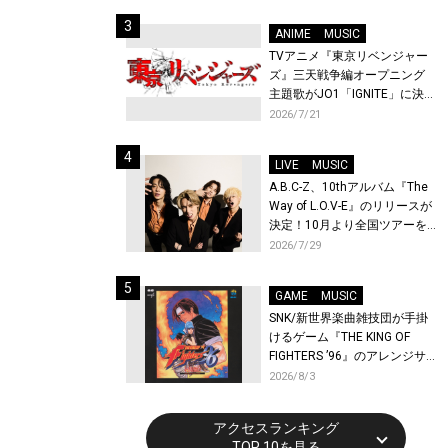
始！
ANIME
MUSIC
TVアニメ『東京リベンジャー
ズ』三天戦争編オープニング
主題歌がJO1「IGNITE」に決
定！メンバー全員から喜びと
2026/7/21
作品への想いあふれるコメン
トが到着！9月に東京・大阪で
LIVE
MUSIC
先行上映会を開催！
A.B.C-Z、10thアルバム『The
Way of L.O.V-E』のリリースが
決定！10月より全国ツアーを
開催！
2026/7/29
GAME
MUSIC
SNK/新世界楽曲雑技団が手掛
けるゲーム『THE KING OF
FIGHTERS ’96』のアレンジサ
ウンドトラックが配信開始！
2026/8/3
アクセスランキング
TOP 10を見る