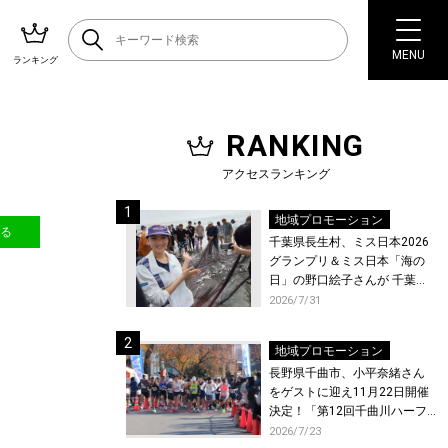
MENU
ランキング
RANKING
アクセスランキング
地域プロモーション
送る
千葉県長生村、ミス日本2026
グランプリ＆ミス日本「海の
日」の野口絵子さんが 千葉県
唯一の村・長生村で地引網を
2026/7/31
体験！
地域プロモーション
長野県千曲市、小平奈緒さん
をゲストに迎え11月22日開催
決定！「第12回千曲川ハーフ
マラソン」エントリー受付開
2026/7/23