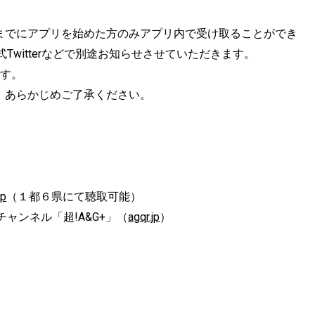
までにアプリを始めた方のみアプリ内で受け取ることができ
witterなどで別途お知らせさせていただきます。
です。
。あらかじめご了承ください。
jp
（１都６県にて聴取可能）
ャンネル「超!A&G+」（
agqr.jp
）