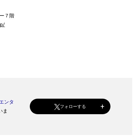
ー７階
jp/
エンタ
フォローする
いま