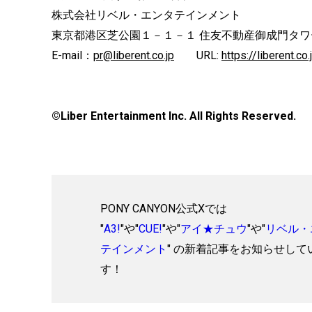
株式会社リベル・エンタテインメント
東京都港区芝公園１－１－１ 住友不動産御成門タワ
E-mail：
pr@liberent.co.jp
URL:
https://liberent.co.
©Liber Entertainment Inc. All Rights Reserved.
PONY CANYON公式Xでは
"
A3!
"や"
CUE!
"や"
アイ★チュウ
"や"
リベル・
テインメント
" の新着記事をお知らせして
す！