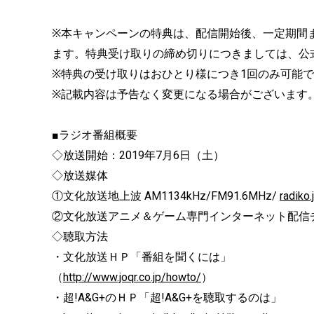
※本キャンペーンの特典は、配信開始後、一定期間
ます。特典受け取りの締め切りにつきましては、公式T
※特典の受け取りはおひとり様につき1回のみ可能
※記載内容は予告なく変更になる場合がございます
■ラジオ番組概要
◇放送開始：2019年7月6日（土）
◇放送媒体
①文化放送地上波 AM1134kHz/FM91.6MHz/
radiko.
②文化放送アニメ＆ゲーム専門インターネット配信チ
◇聴取方法
・文化放送ＨＰ「番組を聞くには」
（
http://www.joqr.co.jp/howto/
）
・超!A&G+のＨＰ「超!A&G+を聴取するのは」