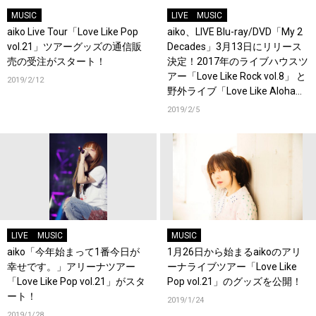
MUSIC
LIVE
MUSIC
aiko Live Tour「Love Like Pop
aiko、LIVE Blu-ray/DVD「My 2
vol.21」ツアーグッズの通信販
Decades」3月13日にリリース
売の受注がスタート！
決定！2017年のライブハウスツ
アー「Love Like Rock vol.8」 と
2019/2/12
野外ライブ「Love Like Aloha
vol.6」を豪華2枚組で初映像
2019/2/5
化！
LIVE
MUSIC
MUSIC
aiko「今年始まって1番今日が
1月26日から始まるaikoのアリ
幸せです。」アリーナツアー
ーナライブツアー「Love Like
「Love Like Pop vol.21」がスタ
Pop vol.21」のグッズを公開！
ート！
2019/1/24
2019/1/28