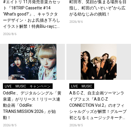
#エイトリ 11月発売音楽カセッ
町田市、笑顔が集まる場所を目
ト『18TRIP Cassette #14
指し、町田の“いそいそ”から広
‘What’s good?’』、キャラクタ
がる幼なじみの挑戦！
ーデザイン・およ氏描き下ろし
2026/8/6
イラスト解禁！特典Blu-rayには
『HAMAツアーズ全体会議』が
2026/8/6
収録！
LIVE
MUSIC
キャンペーン
LIVE
MUSIC
OddRe:、デジタルシングル「黄
A.B.C-Z、自主企画ツーマンラ
泉還」がリリース！リリース連
イブフェス『A.B.C-Z
動企画「OddRe:
CONNECTION Vol.2』のオフィ
TRANS:MISSION 2026」が始
シャルグッズが解禁！グループ
動！
初となるミュージックキーチェ
ーンが登場！
2026/8/5
2026/8/5