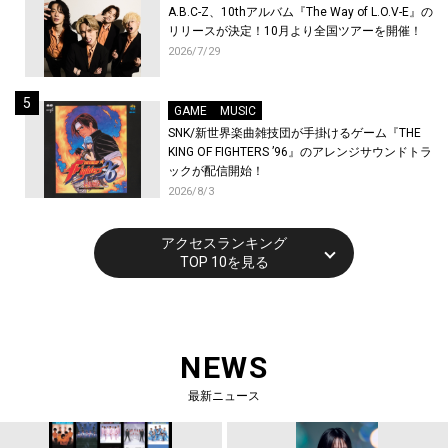
A.B.C-Z、10thアルバム『The Way of L.O.V-E』の
リリースが決定！10月より全国ツアーを開催！
2026/7/29
GAME
MUSIC
SNK/新世界楽曲雑技団が手掛けるゲーム『THE
KING OF FIGHTERS ’96』のアレンジサウンドトラ
ックが配信開始！
2026/8/3
アクセスランキング
TOP 10を見る
NEWS
最新ニュース