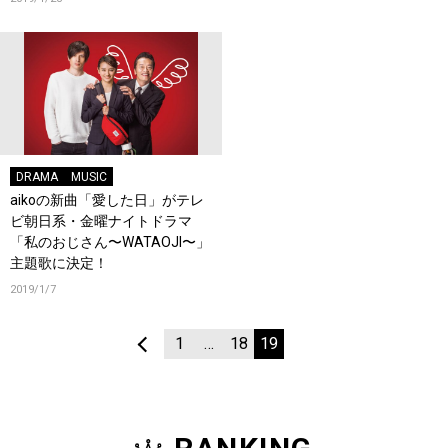
DRAMA
MUSIC
aikoの新曲「愛した日」がテレ
ビ朝日系・金曜ナイトドラマ
「私のおじさん〜WATAOJI〜」
主題歌に決定！
2019/1/7
1
…
18
19