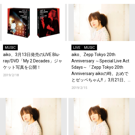
MUSIC
LIVE
MUSIC
aiko、3月13日発売のLIVE Blu-
aiko、Zepp Tokyo 20th
ray/DVD「My 2 Decades」ジャ
Anniversary ～Special Live Act
ケット写真を公開！
5days～「Zepp Tokyo 20th
Anniversary aikoの時。おめで
2019/2/18
とゼッペちゃん!! 」3月21日、
22日 に開催決定！
2019/2/15