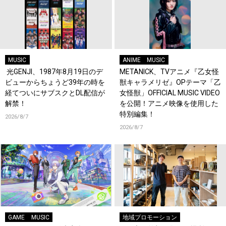
MUSIC
ANIME
MUSIC
光GENJI、1987年8月19日のデ
METANICK、TVアニメ『乙女怪
ビューからちょうど39年の時を
獣キャラメリゼ』OPテーマ「乙
経てついにサブスクとDL配信が
女怪獣」OFFICIAL MUSIC VIDEO
解禁！
を公開！アニメ映像を使用した
特別編集！
2026/8/7
2026/8/7
GAME
MUSIC
地域プロモーション