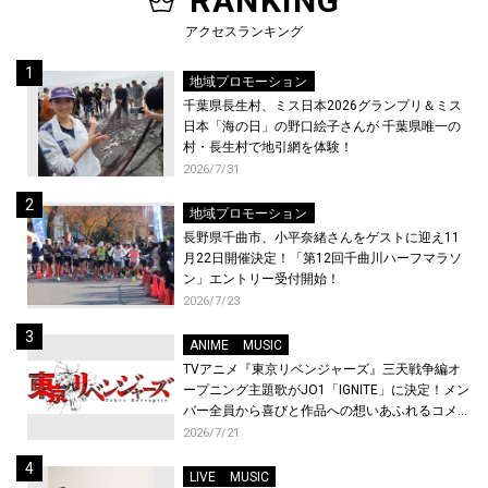
RANKING
アクセスランキング
地域プロモーション
千葉県長生村、ミス日本2026グランプリ＆ミス
日本「海の日」の野口絵子さんが 千葉県唯一の
村・長生村で地引網を体験！
2026/7/31
地域プロモーション
長野県千曲市、小平奈緒さんをゲストに迎え11
月22日開催決定！「第12回千曲川ハーフマラソ
ン」エントリー受付開始！
2026/7/23
ANIME
MUSIC
TVアニメ『東京リベンジャーズ』三天戦争編オ
ープニング主題歌がJO1「IGNITE」に決定！メン
バー全員から喜びと作品への想いあふれるコメン
トが到着！9月に東京・大阪で先行上映会を開
2026/7/21
催！
LIVE
MUSIC