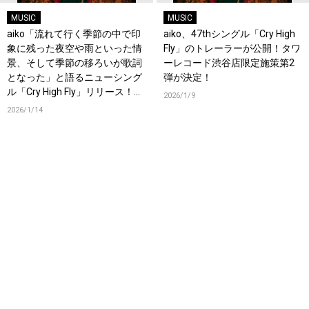
MUSIC
MUSIC
aiko「流れて行く季節の中で印
aiko、47thシングル「Cry High
象に残った夜空や雨といった情
Fly」のトレーラーが公開！タワ
景、そして季節の移ろいが歌詞
ーレコード渋谷店限定施策第2
となった」と語るニューシング
弾が決定！
ル「Cry High Fly」リリース！オ
2026/1/9
フィシャルインタビューも公
2026/1/14
開！