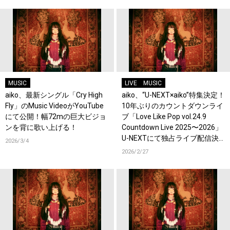
MUSIC
LIVE
MUSIC
aiko、最新シングル「Cry High
aiko、“U-NEXT×aiko”特集決定！
Fly」のMusic VideoがYouTube
10年ぶりのカウントダウンライ
にて公開！幅72mの巨大ビジョ
ブ「Love Like Pop vol.24.9
ンを背に歌い上げる！
Countdown Live 2025〜2026」
U-NEXTにて独占ライブ配信決
2026/3/4
定！過去ライブ映像一挙配信ス
2026/2/27
タート！