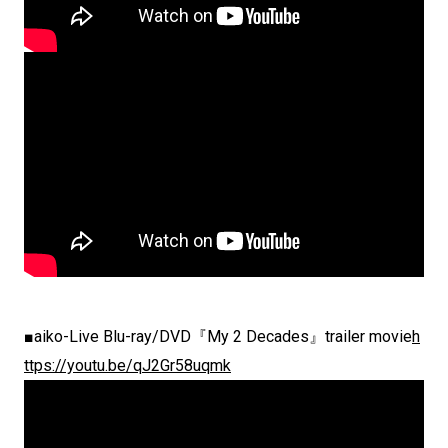
■aiko-Live Blu-ray/DVD『My 2 Decades』trailer movie
h
ttps://youtu.be/qJ2Gr58uqmk