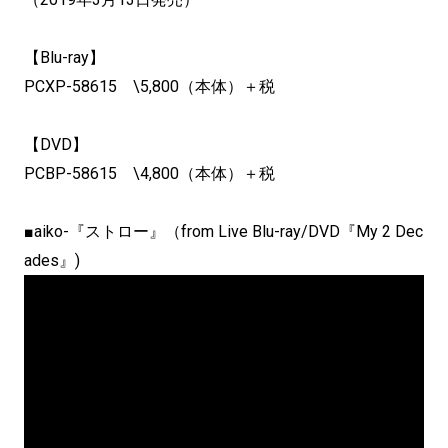
【Blu-ray】
PCXP-58615 \5,800（本体）＋税
【DVD】
PCBP-58615 \4,800（本体）＋税
■aiko-『ストロー』（from Live Blu-ray/DVD『My 2 Dec
ades』)