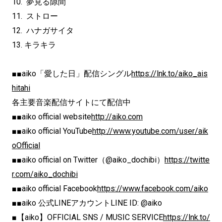
10. 夢見る隙間
11. ストロー
12. ハナガサイタ
13. キラキラ
■■aiko「愛した日」配信シングル
https://lnk.to/aiko_ais
hitahi
各主要音楽配信サイトにて配信中
■■aiko official website
http://aiko.com
■■aiko official YouTube
http://www.youtube.com/user/aik
oOfficial
■■aiko official on Twitter（@aiko_dochibi）
https://twitte
r.com/aiko_dochibi
■■aiko official Facebook
https://www.facebook.com/aiko
■■aiko 公式LINEアカウントLINE ID: @aiko
■【aiko】OFFICIAL SNS / MUSIC SERVICE
https://lnk.to/