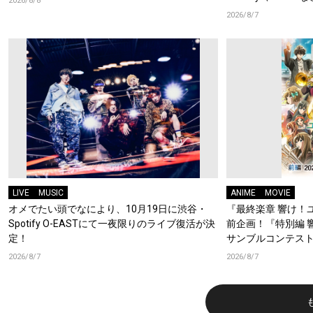
2026/8/8
2026/8/7
LIVE
MUSIC
ANIME
MOVIE
オメでたい頭でなにより、10月19日に渋谷・
『最終楽章 響け！
Spotify O-EASTにて一夜限りのライブ復活が決
前企画！『特別編 
定！
サンブルコンテスト
ーフォニアム』前
2026/8/7
2026/8/7