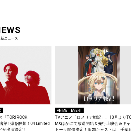
NEWS
最新ニュース
C
ANIME
EVENT
『TORI ROCK
TVアニメ「ロメリア戦記」、10月よりTO
演者第1弾を解禁！04 Limited
MXほかにて放送開始＆先行上映会＆キャ
d.などが出演決定！
トーク開催決定！追加キャストは、千葉