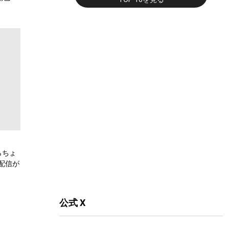
弾公
らちょ
配信が
公式 X