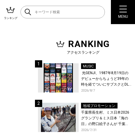
MENU
ランキング
RANKING
アクセスランキング
MUSIC
光GENJI、1987年8月19日の
デビューからちょうど39年の
時を経てついにサブスクとDL
配信が解禁！
2026/8/7
地域プロモーション
千葉県長生村、ミス日本2026
グランプリ＆ミス日本「海の
日」の野口絵子さんが 千葉県
唯一の村・長生村で地引網を
2026/7/31