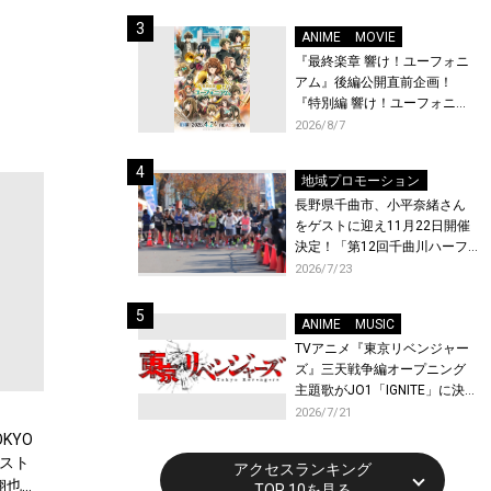
体験！
ANIME
MOVIE
『最終楽章 響け！ユーフォニ
アム』後編公開直前企画！
『特別編 響け！ユーフォニア
ム〜アンサンブルコンテス
2026/8/7
ト〜』と『最終楽章 響け！ユ
ーフォニアム』前編の一挙上
地域プロモーション
映が決定！
長野県千曲市、小平奈緒さん
をゲストに迎え11月22日開催
決定！「第12回千曲川ハーフ
マラソン」エントリー受付開
2026/7/23
始！
ANIME
MUSIC
TVアニメ『東京リベンジャー
ズ』三天戦争編オープニング
主題歌がJO1「IGNITE」に決
定！メンバー全員から喜びと
2026/7/21
作品への想いあふれるコメン
KYO
トが到着！9月に東京・大阪で
スト
アクセスランキング
先行上映会を開催！
翔也、
TOP 10を見る