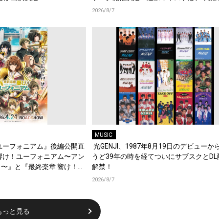
梶原岳人、堀江瞬、綿貫竜之介！PV第1
2026/8/7
開！キャストもコメント到着！
MUSIC
ユーフォニアム』後編公開直
光GENJI、1987年8月19日のデビューか
響け！ユーフォニアム〜アン
うど39年の時を経てついにサブスクとDL
〜』と『最終楽章 響け！ユ
解禁！
編の一挙上映が決定！
2026/8/7
もっと見る