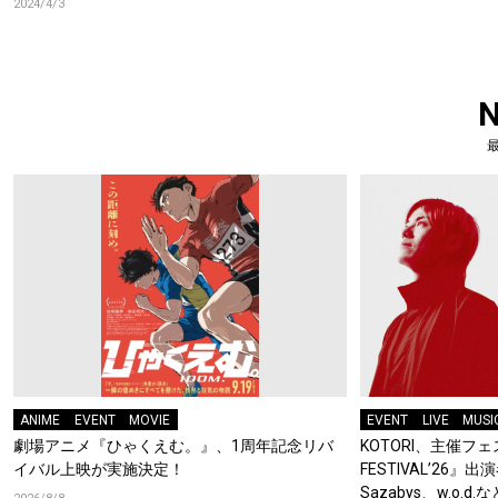
2024/4/3
ANIME
EVENT
MOVIE
EVENT
LIVE
MUSI
劇場アニメ『ひゃくえむ。』、1周年記念リバ
KOTORI、主催フェス
イバル上映が実施決定！
FESTIVAL’26』出
Sazabys、w.o.