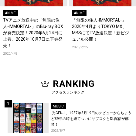
ANIME
ANIME
TVアニメ放送中の「無限の住
「無限の住人-IMMORTAL-」
人-IMMORTAL-」のBlu-ray BOX
2020年4月よりTOKYO MX、
が発売決定！2020年6月24日に
MBSにてTV放送決定！新ビジ
上巻、2020年10月7日に下巻発
ュアル公開！
売！
2020/2/25
2020/4/8
RANKING
アクセスランキング
MUSIC
光GENJI、1987年8月19日のデビューからちょう
ど39年の時を経てついにサブスクとDL配信が解
禁！
2026/8/7