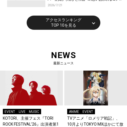
トが到着！9月に東京・大阪で先行上映会を開
2026/7/21
催！
アクセスランキング
TOP 10を見る
NEWS
最新ニュース
EVENT
LIVE
MUSIC
ANIME
EVENT
KOTORI、主催フェス『TORI
TVアニメ「ロメリア戦記」、
ROCK FESTIVAL’26』出演者第1
10月よりTOKYO MXほかにて放