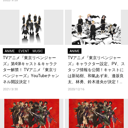
2022/9/28
ANIME
EVENT
MUSIC
ANIME
TVアニメ『東京リベンジャー
TVアニメ『東京リベンジャー
ズ』第4弾キャスト＆キャラク
ズ』キャラクター設定、PV、ス
ター解禁！ TVアニメ『東京リ
タッフ情報を公開！キャストに
ベンジャーズ』YouTubeチャン
は新祐樹、和氣あず未、逢坂良
ネル開設決定！
太、林勇、鈴木達央が決定！放
送は2021年4月開始予定！
2021/3/30
2020/12/16