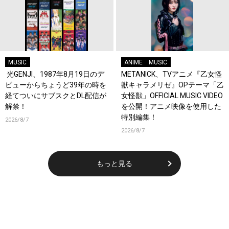
MUSIC
ANIME
MUSIC
光GENJI、1987年8月19日のデ
METANICK、TVアニメ『乙女怪
ビューからちょうど39年の時を
獣キャラメリゼ』OPテーマ「乙
経てついにサブスクとDL配信が
女怪獣」OFFICIAL MUSIC VIDEO
解禁！
を公開！アニメ映像を使用した
特別編集！
2026/8/7
2026/8/7
もっと見る