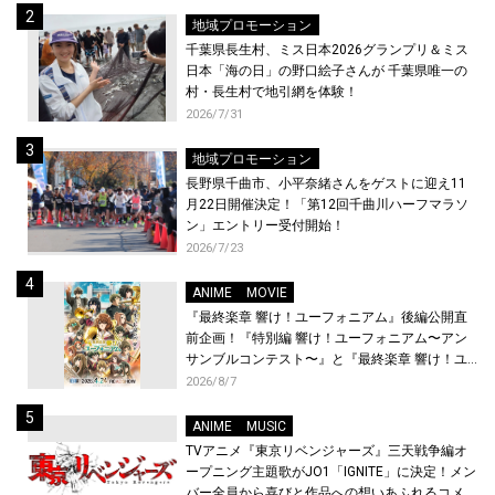
地域プロモーション
千葉県長生村、ミス日本2026グランプリ＆ミス
日本「海の日」の野口絵子さんが 千葉県唯一の
村・長生村で地引網を体験！
2026/7/31
地域プロモーション
長野県千曲市、小平奈緒さんをゲストに迎え11
月22日開催決定！「第12回千曲川ハーフマラソ
ン」エントリー受付開始！
2026/7/23
ANIME
MOVIE
『最終楽章 響け！ユーフォニアム』後編公開直
前企画！『特別編 響け！ユーフォニアム〜アン
サンブルコンテスト〜』と『最終楽章 響け！ユ
ーフォニアム』前編の一挙上映が決定！
2026/8/7
ANIME
MUSIC
TVアニメ『東京リベンジャーズ』三天戦争編オ
ープニング主題歌がJO1「IGNITE」に決定！メン
バー全員から喜びと作品への想いあふれるコメン