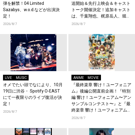
弾を解禁！04 Limited
送開始＆先行上映会＆キャスト
Sazabys、w.o.d.などが出演決
トーク開催決定！追加キャスト
定！
は、千葉翔也、梶原岳人、堀江
瞬、綿貫竜之介！PV第1弾公
2026/8/7
2026/8/7
開！キャストもコメント到着！
LIVE
MUSIC
ANIME
MOVIE
オメでたい頭でなにより、10月
『最終楽章 響け！ユーフォニア
19日に渋谷・ Spotify O-EAST
ム』後編公開直前企画！『特別
にて一夜限りのライブ復活が決
編 響け！ユーフォニアム〜アン
定！
サンブルコンテスト〜』と『最
終楽章 響け！ユーフォニアム』
2026/8/7
前編の一挙上映が決定！
2026/8/7