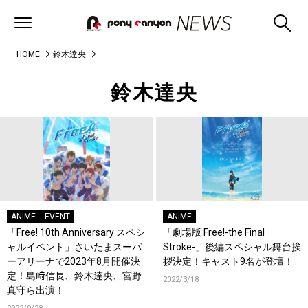
HOME
鈴木達央
鈴木達央
ANIME
EVENT
ANIME
「Free! 10th Anniversary スペシ
「劇場版 Free!-the Final
ャルイベント」さいたまスーパ
Stroke-」後編スペシャル舞台挨
ーアリーナで2023年8月開催決
拶決定！キャスト9名が登壇！
定！島﨑信長、鈴木達央、宮野
2022/3/18
真守ら出演！