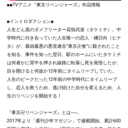
■■TVアニメ『東京リベンジャーズ』作品情報
■イントロダクション■
人生どん底のダメフリーター花垣武道（タケミチ）。中
学時代に付き合っていた人生唯一の恋人・橘日向（ヒナ
タ）が、最凶最悪の悪党連合”東京卍會”に殺されたこと
を知る。事件を知った翌日、駅のホームにいたタケミチ
は何者かに背中を押され線路に転落し死を覚悟したが、
目を開けると何故か12年前にタイムリープしていた。
人生のピークだった12年前の中学時代にタイムリープ
し、恋人を救うため、逃げ続けた自分を変えるため、人
生のリベンジを開始する！
『東京卍リベンジャーズ』とは──。
2017年より「週刊少年マガジン」で連載開始、累計600