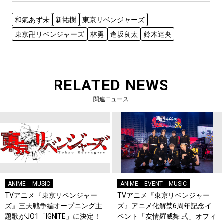
和氣あず未
新祐樹
東京リベンジャーズ
東京卍リベンジャーズ
林勇
逢坂良太
鈴木達央
RELATED NEWS
関連ニュース
ANIME
MUSIC
ANIME
EVENT
MUSIC
TVアニメ『東京リベンジャー
TVアニメ『東京リベンジャー
ズ』三天戦争編オープニング主
ズ』アニメ化解禁6周年記念イ
題歌がJO1「IGNITE」に決定！
ベント「友情羅威舞 弐」オフィ