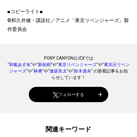
■コピーライト■
©和久井健・講談社／アニメ「東京リベンジャーズ」製
作委員会
PONY CANYON公式Xでは
"
和氣あず未
"や"
新祐樹
"や"
東京リベンジャーズ
"や"
東京卍リベン
ジャーズ
"や"
林勇
"や"
逢坂良太
"や"
鈴木達央
" の新着記事をお知
らせしています！
フォローする
関連キーワード