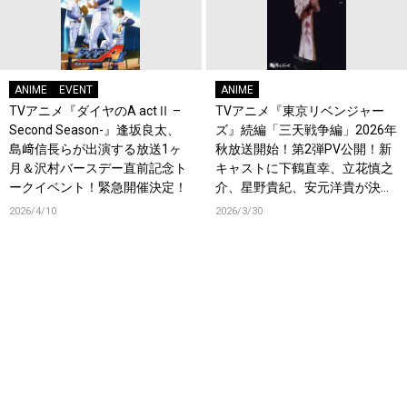
ANIME
EVENT
ANIME
TVアニメ『ダイヤのA actⅡ –
TVアニメ『東京リベンジャー
Second Season-』逢坂良太、
ズ』続編「三天戦争編」2026年
島﨑信長らが出演する放送1ヶ
秋放送開始！第2弾PV公開！新
月＆沢村バースデー直前記念ト
キャストに下鶴直幸、立花慎之
ークイベント！緊急開催決定！
介、星野貴紀、安元洋貴が決
定！
2026/4/10
2026/3/30