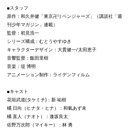
■スタッフ
原作：和久井健「東京卍リベンジャーズ」（講談社「週
刊少年マガジン」連載）
監督：初見浩一
シリーズ構成：むとうやすゆき
キャラクターデザイン：大貫健一/太田恵子
音響監督：飯田里樹
音楽：堤 博明
アニメーション制作：ライデンフィルム
■キャスト
花垣武道(タケミチ)：新 祐樹
橘 日向（ヒナタ・ヒナ）：和氣あず未
橘 直人（ナオト）：逢坂良太
佐野万次郎（マイキー）：林 勇