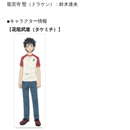
龍宮寺 堅（ドラケン）：鈴木達央
■キャラクター情報
【
花垣武道（タケミチ）
】