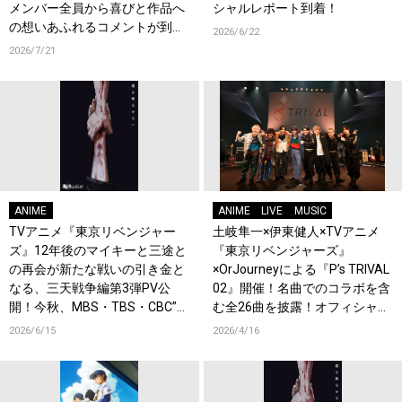
メンバー全員から喜びと作品へ
シャルレポート到着！
の想いあふれるコメントが到
2026/6/22
着！9月に東京・大阪で先行上
2026/7/21
映会を開催！
ANIME
ANIME
LIVE
MUSIC
TVアニメ『東京リベンジャー
土岐隼一×伊東健人×TVアニメ
ズ』12年後のマイキーと三途と
『東京リベンジャーズ』
の再会が新たな戦いの引き金と
×OrJourneyによる『P’s TRIVAL
なる、三天戦争編第3弾PV公
02』開催！名曲でのコラボを含
開！今秋、MBS・TBS・CBC”ア
む全26曲を披露！オフィシャル
ニメイズム”枠、AT-Xほかにて
レポート到着！
2026/6/15
2026/4/16
放送開始！