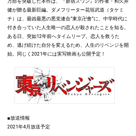
万部を突破した本作は、『新宿スワン』の作者・和久井
健が贈る最新巨編。ダメフリーター花垣武道（タケミ
チ）は、最凶最悪の悪党連合”東京卍會”に、中学時代に
付き合っていた人生唯一の恋人が殺されたことを知る。
ある日、突如12年前へタイムリープ。恋人を救うた
め、逃げ続けた自分を変えるため、人生のリベンジを開
始。同じく2021年には実写映画も公開予定！
■放送情報
2021年4月放送予定