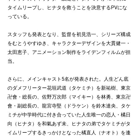
タイムリープし、ヒナタを救うことを決意するPVにな
っている。
スタッフも発表となり、監督を初見浩一、シリーズ構成
をむとうやすゆき、キャラクターデザインを大貫健一・
太田恵子、アニメーション制作をライデンフィルムが担
当。
さらに、メインキャスト5名が発表された。人生どん底
のダメフリーター花垣武道（タケミチ）を新祐樹、東京
卍會・総長の、佐野万次郎（マイキー）を林勇、東京卍
會・副総長の、龍宮寺堅（ドラケン）を鈴木達央、タケ
ミチが中学時代に付き合っていた人生唯一の恋人・橘日
向（ヒナタ）を和氣あず未、ヒナタの弟でタケミチがタ
イムリープするきっかけとなった橘直人（ナオト）を逢