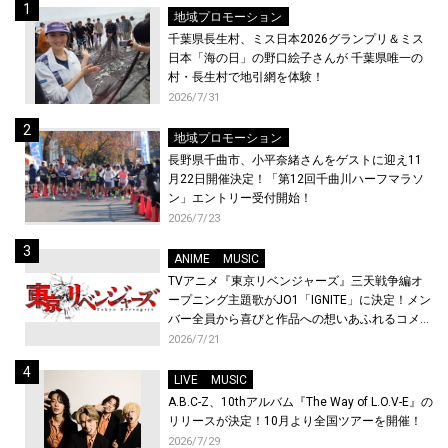
地域プロモーション
千葉県長生村、ミス日本2026グランプリ＆ミス
日本「海の日」の野口絵子さんが 千葉県唯一の
村・長生村で地引網を体験！
2026/7/31
地域プロモーション
長野県千曲市、小平奈緒さんをゲストに迎え11
月22日開催決定！「第12回千曲川ハーフマラソ
ン」エントリー受付開始！
2026/7/23
ANIME
MUSIC
TVアニメ『東京リベンジャーズ』三天戦争編オ
ープニング主題歌がJO1「IGNITE」に決定！メン
バー全員から喜びと作品への想いあふれるコメン
トが到着！9月に東京・大阪で先行上映会を開
2026/7/21
催！
LIVE
MUSIC
A.B.C-Z、10thアルバム『The Way of L.O.V-E』の
リリースが決定！10月より全国ツアーを開催！
2026/7/29