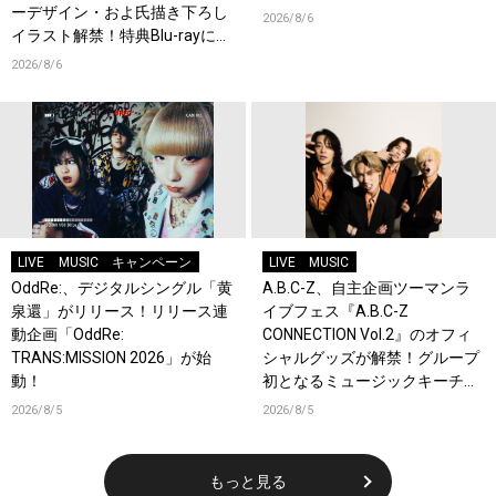
ーデザイン・およ氏描き下ろし
2026/8/6
イラスト解禁！特典Blu-rayには
『HAMAツアーズ全体会議』が
2026/8/6
収録！
LIVE
MUSIC
キャンペーン
LIVE
MUSIC
OddRe:、デジタルシングル「黄
A.B.C-Z、自主企画ツーマンラ
泉還」がリリース！リリース連
イブフェス『A.B.C-Z
動企画「OddRe:
CONNECTION Vol.2』のオフィ
TRANS:MISSION 2026」が始
シャルグッズが解禁！グループ
動！
初となるミュージックキーチェ
ーンが登場！
2026/8/5
2026/8/5
もっと見る