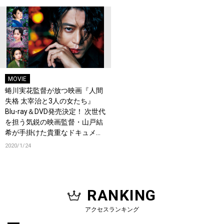
MOVIE
蜷川実花監督が放つ映画『人間
失格 太宰治と3人の女たち』
Blu-ray＆DVD発売決定！ 次世代
を担う気鋭の映画監督・山戸結
希が手掛けた貴重なドキュメン
タリー映像収録
2020/1/24
RANKING
アクセスランキング