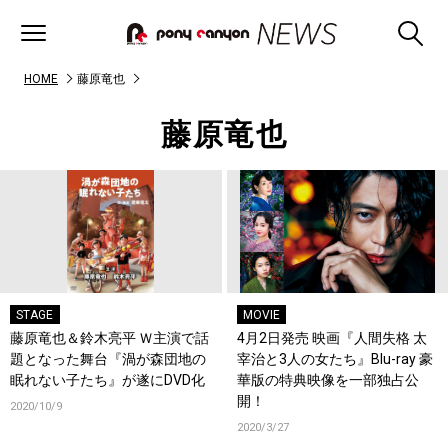
HOME
藤原竜也
藤原竜也
STAGE
MOVIE
藤原竜也＆鈴木亮平 Ｗ主演で話
4月2日発売 映画『人間失格 太
題となった舞台『渦が森団地の
宰治と3人の女たち』Blu-ray 豪
眠れない子たち』が遂にDVD化
華版の特典映像を一部独占公
開！
2020/10/9
2020/3/27