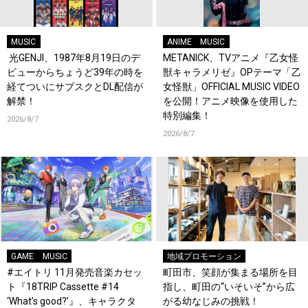
MUSIC
ANIME
MUSIC
光GENJI、1987年8月19日のデ
METANICK、TVアニメ『乙女怪
ビューからちょうど39年の時を
獣キャラメリゼ』OPテーマ「乙
経てついにサブスクとDL配信が
女怪獣」OFFICIAL MUSIC VIDEO
解禁！
を公開！アニメ映像を使用した
特別編集！
2026/8/7
2026/8/7
GAME
MUSIC
地域プロモーション
#エイトリ 11月発売音楽カセッ
町田市、笑顔が集まる場所を目
ト『18TRIP Cassette #14
指し、町田の“いそいそ”から広
‘What’s good?’』、キャラクタ
がる幼なじみの挑戦！