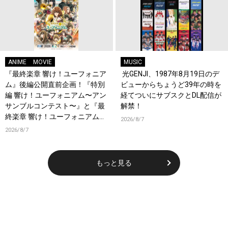
ANIME
MOVIE
MUSIC
『最終楽章 響け！ユーフォニア
光GENJI、1987年8月19日のデ
ム』後編公開直前企画！『特別
ビューからちょうど39年の時を
編 響け！ユーフォニアム〜アン
経てついにサブスクとDL配信が
サンブルコンテスト〜』と『最
解禁！
終楽章 響け！ユーフォニアム』
2026/8/7
前編の一挙上映が決定！
2026/8/7
もっと見る