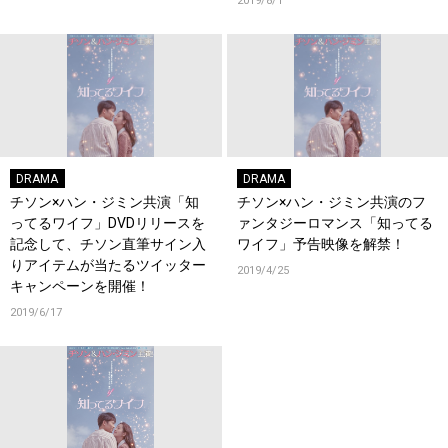
2019/8/1
生配信。 WE LOVE K「知ってる
ワイフ」上映+YouTube LIVE に
抽選で75組150名様をご招待！
DRAMA
DRAMA
チソン×ハン・ジミン共演「知
チソン×ハン・ジミン共演のフ
ってるワイフ」DVDリリースを
ァンタジーロマンス「知ってる
記念して、チソン直筆サイン入
ワイフ」予告映像を解禁！
りアイテムが当たるツイッター
2019/4/25
キャンペーンを開催！
2019/6/17