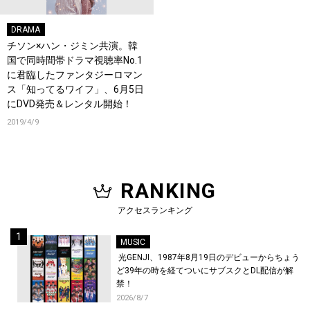
DRAMA
チソン×ハン・ジミン共演。韓
国で同時間帯ドラマ視聴率No.1
に君臨したファンタジーロマン
ス「知ってるワイフ」、6月5日
にDVD発売＆レンタル開始！
2019/4/9
RANKING
アクセスランキング
MUSIC
光GENJI、1987年8月19日のデビューからちょう
ど39年の時を経てついにサブスクとDL配信が解
禁！
2026/8/7