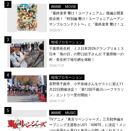
ANIME
MOVIE
『最終楽章 響け！ユーフォニアム』後編公開直
前企画！『特別編 響け！ユーフォニアム〜アン
サンブルコンテスト〜』と『最終楽章 響け！ユ
ーフォニアム』前編の一挙上映が決定！
2026/8/7
地域プロモーション
千葉県長生村、ミス日本2026グランプリ＆ミス
日本「海の日」の野口絵子さんが 千葉県唯一の
村・長生村で地引網を体験！
2026/7/31
地域プロモーション
長野県千曲市、小平奈緒さんをゲストに迎え11
月22日開催決定！「第12回千曲川ハーフマラソ
ン」エントリー受付開始！
2026/7/23
ANIME
MUSIC
TVアニメ『東京リベンジャーズ』三天戦争編オ
ープニング主題歌がJO1「IGNITE」に決定！メン
バー全員から喜びと作品への想いあふれるコメン