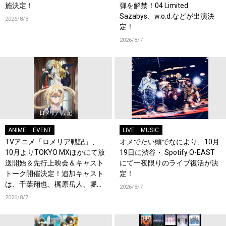
施決定！
弾を解禁！04 Limited
Sazabys、w.o.d.などが出演決
2026/8/8
定！
2026/8/7
ANIME
EVENT
LIVE
MUSIC
TVアニメ「ロメリア戦記」、
オメでたい頭でなにより、10月
10月よりTOKYO MXほかにて放
19日に渋谷・ Spotify O-EAST
送開始＆先行上映会＆キャスト
にて一夜限りのライブ復活が決
トーク開催決定！追加キャスト
定！
は、千葉翔也、梶原岳人、堀江
2026/8/7
瞬、綿貫竜之介！PV第1弾公
2026/8/7
開！キャストもコメント到着！