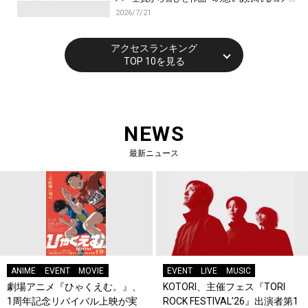
トが到着！9月に東京・大阪で先行上映会を開
2026/7/21
催！
アクセスランキング
TOP 10を見る
NEWS
最新ニュース
ANIME
EVENT
MOVIE
EVENT
LIVE
MUSIC
劇場アニメ『ひゃくえむ。』、
KOTORI、主催フェス『TORI
1周年記念リバイバル上映が実
ROCK FESTIVAL’26』出演者第1