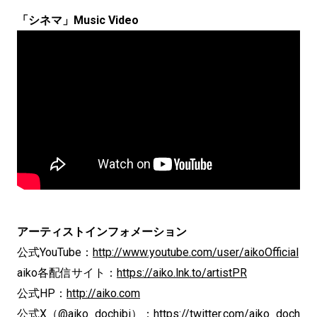
「シネマ」Music Video
アーティストインフォメーション
公式YouTube：
http://www.youtube.com/user/aikoOfficial
aiko各配信サイト：
https://aiko.lnk.to/artistPR
公式HP：
http://aiko.com
公式X（@aiko_dochibi）：
https://twitter.com/aiko_doch