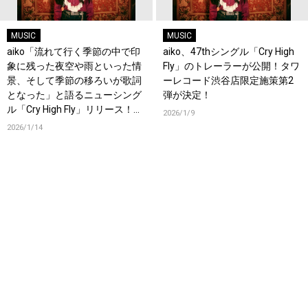
MUSIC
MUSIC
aiko「流れて行く季節の中で印
aiko、47thシングル「Cry High
象に残った夜空や雨といった情
Fly」のトレーラーが公開！タワ
景、そして季節の移ろいが歌詞
ーレコード渋谷店限定施策第2
となった」と語るニューシング
弾が決定！
ル「Cry High Fly」リリース！オ
2026/1/9
フィシャルインタビューも公
2026/1/14
開！