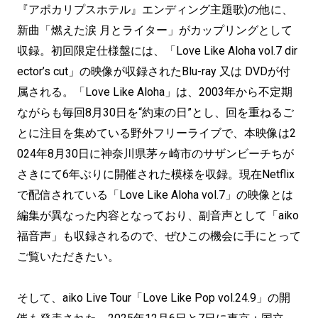
『アポカリプスホテル』エンディング主題歌)の他に、
新曲「燃えた涙 月とライター」がカップリングとして
収録。初回限定仕様盤には、「Love Like Aloha vol.7 dir
ector’s cut」の映像が収録されたBlu-ray 又は DVDが付
属される。「Love Like Aloha」は、2003年から不定期
ながらも毎回8月30日を“約束の日”とし、回を重ねるご
とに注目を集めている野外フリーライブで、本映像は2
024年8月30日に神奈川県茅ヶ崎市のサザンビーチちが
さきにて6年ぶりに開催された模様を収録。現在Netflix
で配信されている「Love Like Aloha vol.7」の映像とは
編集が異なった内容となっており、副音声として「aiko
福音声」も収録されるので、ぜひこの機会に手にとって
ご覧いただきたい。
そして、aiko Live Tour「Love Like Pop vol.24.9」の開