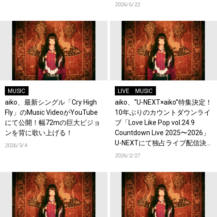
2026/6/22
MUSIC
LIVE
MUSIC
aiko、最新シングル「Cry High
aiko、“U-NEXT×aiko”特集決定！
Fly」のMusic VideoがYouTube
10年ぶりのカウントダウンライ
にて公開！幅72mの巨大ビジョ
ブ「Love Like Pop vol.24.9
ンを背に歌い上げる！
Countdown Live 2025〜2026」
U-NEXTにて独占ライブ配信決
2026/3/4
定！過去ライブ映像一挙配信ス
2026/2/27
タート！