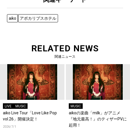
aiko
アポカリプスホテル
RELATED NEWS
関連ニュース
LIVE
MUSIC
MUSIC
aiko Live Tour「Love Like Pop
aikoの楽曲「milk」がアニメ
vol.26」開催決定！
『地元最高！』のティザーPVに
起用！
2026/7/1