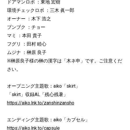
ドアマンロボ ：東地 宏樹
環境チェックロボ ：三木 眞一郎
オーナー ：木下 浩之
ブンブク ：チョー
マミ ：本田 貴子
フグリ ：田村 睦心
ムジナ ：榊󠄀原 良子
※榊󠄀原良子様の榊󠄀の漢字は「木ネ申」です。ご注意くだ
さい。
オープニング主題歌：aiko「skirt」
「skirt」収録AL「残心残暑」
https://aiko.lnk.to/zanshinzansho
エンディング主題歌：aiko「カプセル」
https://aiko.lnk.to/capsule