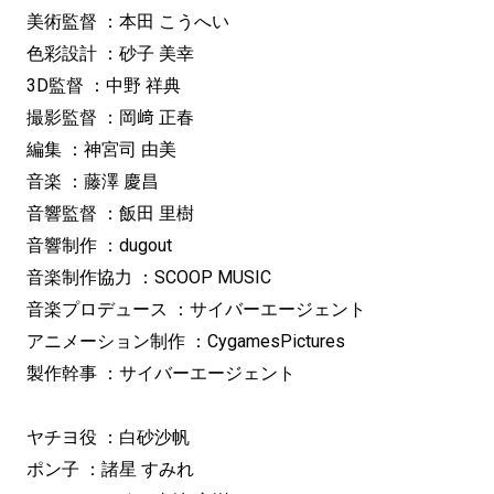
美術監督 ：本田 こうへい
色彩設計 ：砂子 美幸
3D監督 ：中野 祥典
撮影監督 ：岡﨑 正春
編集 ：神宮司 由美
音楽 ：藤澤 慶昌
音響監督 ：飯田 里樹
音響制作 ：dugout
音楽制作協力 ：SCOOP MUSIC
音楽プロデュース ：サイバーエージェント
アニメーション制作 ：CygamesPictures
製作幹事 ：サイバーエージェント
ヤチヨ役 ：白砂沙帆
ポン子 ：諸星 すみれ