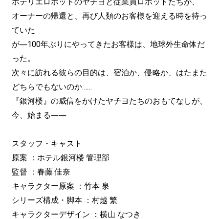
ホテリエロボットのヤチヨと従業員ロボットたちが、
オーナーの帰還と、再び人類のお客様を迎える時を待っ
ていた
が―100年ぶりにやってきたお客様は、地球外生命体だ
った。
次々に訪れる彼らの目的は、宿泊か、侵略か、はたまた
どちらでもないのか……
『銀河楼』の威信をかけたヤチヨたちのおもてなしが、
今、始まる――
スタッフ・キャスト
原案 ：ホテル銀河楼 管理部
監督 ：春藤 佳奈
キャラクター原案 ：竹本 泉
シリーズ構成・脚本 ：村越 繁
キャラクターデザイン ：横山 なつき