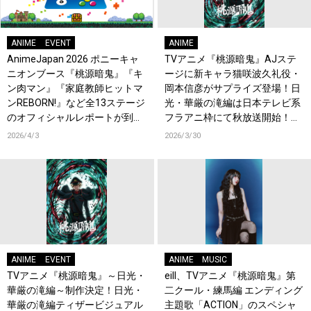
ANIME
EVENT
ANIME
AnimeJapan 2026 ポニーキャ
TVアニメ『桃源暗鬼』AJステ
ニオンブース『桃源暗鬼』『キ
ージに新キャラ猫咲波久礼役・
ン肉マン』『家庭教師ヒットマ
岡本信彦がサプライズ登場！日
ンREBORN!』など全13ステージ
光・華厳の滝編は日本テレビ系
のオフィシャルレポートが到
フラアニ枠にて秋放送開始！印
着！
南 幽役に伊東健人が決定！
2026/4/3
2026/3/30
ANIME
EVENT
ANIME
MUSIC
TVアニメ『桃源暗鬼』～日光・
eill、TVアニメ『桃源暗鬼』第
華厳の滝編～制作決定！日光・
二クール・練馬編 エンディング
華厳の滝編ティザービジュアル
主題歌「ACTION」のスペシャ