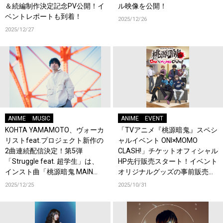
＆続編制作決定記念PV公開！イ
ル映像を公開！
ベントレポートも到着！
2025/12/26
2025/12/27
ANIME
MUSIC
ANIME
EVENT
KOHTA YAMAMOTO、ヴォーカ
「TVアニメ『桃源暗鬼』スペシ
リストfeat.プロジェクト新作の
ャルイベント ONI×MOMO
2曲連続配信決定！第5弾
CLASH!」チケットオフィシャル
「Struggle feat. 超学生」は、
HP先行販売スタート！イベント
インスト曲「桃源暗鬼 MAIN
オリジナルグッズの事前販売も
THEME」にヴォーカルを加えリ
決定！
2025/12/25
2025/10/31
アレンジ！