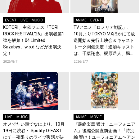
EVENT
LIVE
MUSIC
ANIME
EVENT
KOTORI、主催フェス『TORI
TVアニメ「ロメリア戦記」、
ROCK FESTIVAL’26』出演者第1
10月よりTOKYO MXほかにて放
弾を解禁！04 Limited
送開始＆先行上映会＆キャスト
Sazabys、w.o.d.などが出演決
トーク開催決定！追加キャスト
定！
は、千葉翔也、梶原岳人、堀江
瞬、綿貫竜之介！PV第1弾公
2026/8/7
2026/8/7
開！キャストもコメント到着！
LIVE
MUSIC
ANIME
MOVIE
オメでたい頭でなにより、10月
『最終楽章 響け！ユーフォニア
19日に渋谷・ Spotify O-EAST
ム』後編公開直前企画！『特別
にて一夜限りのライブ復活が決
編 響け！ユーフォニアム〜アン