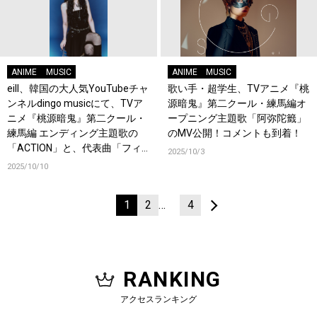
ANIME
MUSIC
ANIME
MUSIC
eill、韓国の大人気YouTubeチャ
歌い手・超学生、TVアニメ『桃
ンネルdingo musicにて、TVア
源暗鬼』第二クール・練馬編オ
ニメ『桃源暗鬼』第二クール・
ープニング主題歌「阿弥陀籤」
練馬編 エンディング主題歌の
のMV公開！コメントも到着！
「ACTION」と、代表曲「フィ
2025/10/3
ナーレ。」の歌唱映像を公開！
2025/10/10
1
2
…
4
RANKING
アクセスランキング