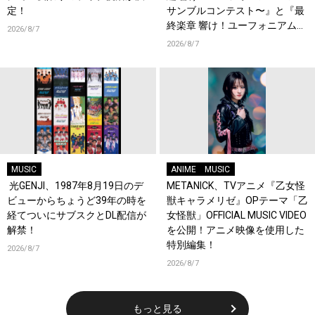
定！
サンブルコンテスト〜』と『最
終楽章 響け！ユーフォニアム』
2026/8/7
前編の一挙上映が決定！
2026/8/7
MUSIC
ANIME
MUSIC
光GENJI、1987年8月19日のデ
METANICK、TVアニメ『乙女怪
ビューからちょうど39年の時を
獣キャラメリゼ』OPテーマ「乙
経てついにサブスクとDL配信が
女怪獣」OFFICIAL MUSIC VIDEO
解禁！
を公開！アニメ映像を使用した
特別編集！
2026/8/7
2026/8/7
もっと見る