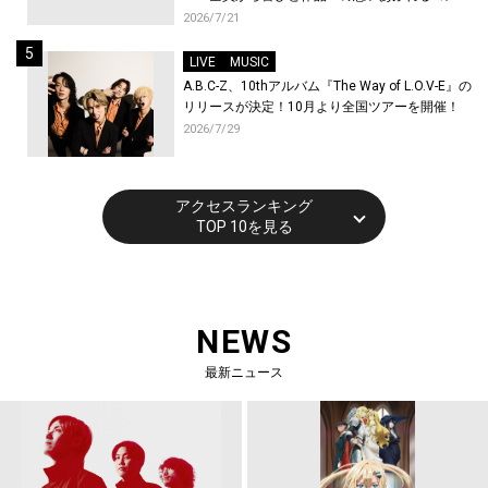
トが到着！9月に東京・大阪で先行上映会を開
2026/7/21
催！
LIVE
MUSIC
A.B.C-Z、10thアルバム『The Way of L.O.V-E』の
リリースが決定！10月より全国ツアーを開催！
2026/7/29
アクセスランキング
TOP 10を見る
NEWS
最新ニュース