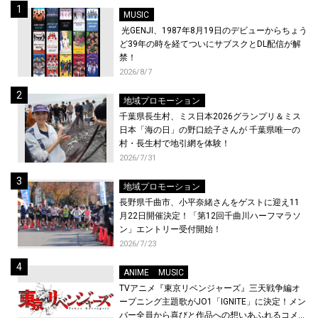
MUSIC
光GENJI、1987年8月19日のデビューからちょう
ど39年の時を経てついにサブスクとDL配信が解
禁！
2026/8/7
地域プロモーション
千葉県長生村、ミス日本2026グランプリ＆ミス
日本「海の日」の野口絵子さんが 千葉県唯一の
村・長生村で地引網を体験！
2026/7/31
地域プロモーション
長野県千曲市、小平奈緒さんをゲストに迎え11
月22日開催決定！「第12回千曲川ハーフマラソ
ン」エントリー受付開始！
2026/7/23
ANIME
MUSIC
TVアニメ『東京リベンジャーズ』三天戦争編オ
ープニング主題歌がJO1「IGNITE」に決定！メン
バー全員から喜びと作品への想いあふれるコメン