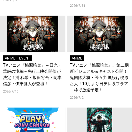
2026/8/3
2026/7/31
ANIME
EVENT
ANIME
TVアニメ『桃源暗鬼』～日光・
TVアニメ『桃源暗鬼』、第二期
華厳の滝編～先行上映会開催が
新ビジュアル＆キャスト公開！
決定！浦 和希・坂田将吾・岡本
鬼國隊大将・等々力 颯役は梶原
信彦・伊東健人が登壇！
岳人！10月より日テレ系フラア
ニ枠で放送予定！
2026/7/16
2026/7/2