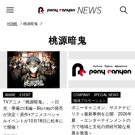
HOME
桃源暗鬼
桃源暗鬼
ANIME
EVENT
COMPANY
SPECIAL NEWS
地域プロモーション
TVアニメ『桃源暗鬼』、～日
ポニーキャニオン、サステナビ
光・華厳の滝編～Blu-rayの発売
リティ最新事例を公開 2026年
が決定！原作×アニメスペシャ
夏 ～エンターテインメントの
ルイベントが10月18日に松本に
力で地域と文化の持続可能な発
て開催！
展を推進～