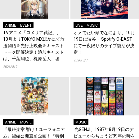
ANIME
EVENT
LIVE
MUSIC
TVアニメ「ロメリア戦記」、
オメでたい頭でなにより、10月
10月よりTOKYO MXほかにて放
19日に渋谷・ Spotify O-EAST
送開始＆先行上映会＆キャスト
にて一夜限りのライブ復活が決
トーク開催決定！追加キャスト
定！
は、千葉翔也、梶原岳人、堀江
2026/8/7
瞬、綿貫竜之介！PV第1弾公
2026/8/7
開！キャストもコメント到着！
ANIME
MOVIE
MUSIC
『最終楽章 響け！ユーフォニア
光GENJI、1987年8月19日のデ
ム』後編公開直前企画！『特別
ビューからちょうど39年の時を