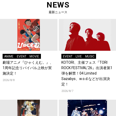
NEWS
最新ニュース
ANIME
EVENT
MOVIE
EVENT
LIVE
MUSIC
劇場アニメ『ひゃくえむ。』、
KOTORI、主催フェス『TORI
1周年記念リバイバル上映が実
ROCK FESTIVAL’26』出演者第1
施決定！
弾を解禁！04 Limited
Sazabys、w.o.d.などが出演決
2026/8/8
定！
2026/8/7