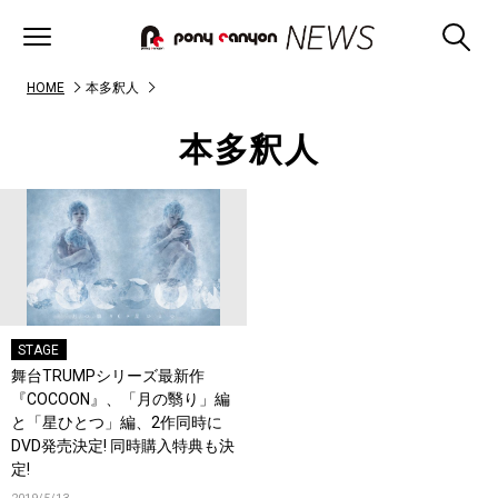
HOME
本多釈人
本多釈人
STAGE
舞台TRUMPシリーズ最新作
『COCOON』、「月の翳り」編
と「星ひとつ」編、2作同時に
DVD発売決定! 同時購入特典も決
定!