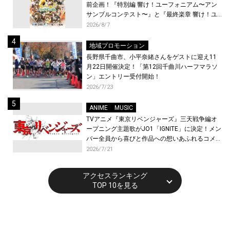
前企画！『特別編 響け！ユーフォニアム〜アン
サンブルコンテスト〜』と『最終楽章 響け！ユ
ーフォニアム』前編の一挙上映が決定！
2026/8/7
地域プロモーション
長野県千曲市、小平奈緒さんをゲストに迎え11
月22日開催決定！「第12回千曲川ハーフマラソ
ン」エントリー受付開始！
2026/7/23
ANIME
MUSIC
TVアニメ『東京リベンジャーズ』三天戦争編オ
ープニング主題歌がJO1「IGNITE」に決定！メン
バー全員から喜びと作品への想いあふれるコメン
トが到着！9月に東京・大阪で先行上映会を開
2026/7/21
催！
アクセスランキング
TOP 10を見る