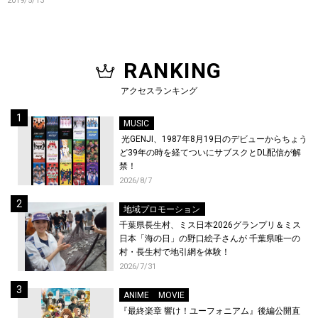
2019/5/13
RANKING
アクセスランキング
MUSIC
光GENJI、1987年8月19日のデビューからちょう
ど39年の時を経てついにサブスクとDL配信が解
禁！
2026/8/7
地域プロモーション
千葉県長生村、ミス日本2026グランプリ＆ミス
日本「海の日」の野口絵子さんが 千葉県唯一の
村・長生村で地引網を体験！
2026/7/31
ANIME
MOVIE
『最終楽章 響け！ユーフォニアム』後編公開直