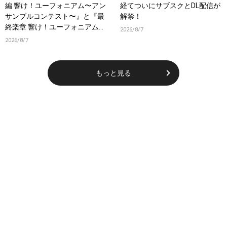
編 響け！ユーフォニアム〜アン
経てついにサブスクとDL配信が
サンブルコンテスト〜』と『最
解禁！
終楽章 響け！ユーフォニアム』
2026/8/7
前編の一挙上映が決定！
2026/8/7
もっと見る