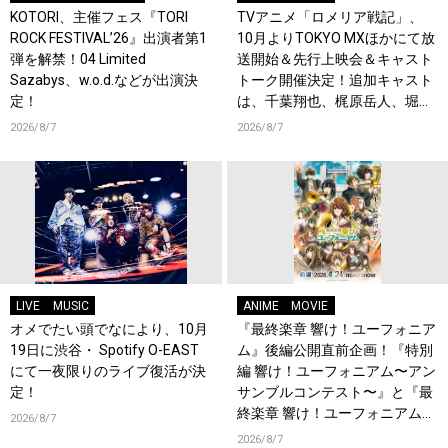
KOTORI、主催フェス『TORI
TVアニメ「ロメリア戦記」、
ROCK FESTIVAL’26』出演者第1
10月よりTOKYO MXほかにて放
弾を解禁！04 Limited
送開始＆先行上映会＆キャスト
Sazabys、w.o.d.などが出演決
トーク開催決定！追加キャスト
定！
は、千葉翔也、梶原岳人、堀江
瞬、綿貫竜之介！PV第1弾公
2026/8/7
2026/8/7
開！キャストもコメント到着！
LIVE
MUSIC
ANIME
MOVIE
オメでたい頭でなにより、10月
『最終楽章 響け！ユーフォニア
19日に渋谷・ Spotify O-EAST
ム』後編公開直前企画！『特別
にて一夜限りのライブ復活が決
編 響け！ユーフォニアム〜アン
定！
サンブルコンテスト〜』と『最
終楽章 響け！ユーフォニアム』
2026/8/7
前編の一挙上映が決定！
2026/8/7