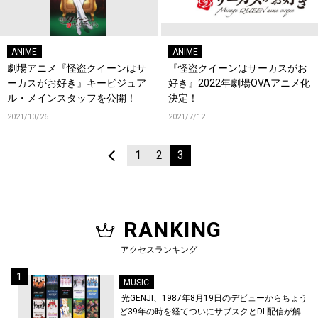
ANIME
ANIME
劇場アニメ『怪盗クイーンはサ
『怪盗クイーンはサーカスがお
ーカスがお好き』キービジュア
好き』2022年劇場OVAアニメ化
ル・メインスタッフを公開！
決定！
2021/10/26
2021/7/12
1
2
3
RANKING
アクセスランキング
MUSIC
光GENJI、1987年8月19日のデビューからちょう
ど39年の時を経てついにサブスクとDL配信が解