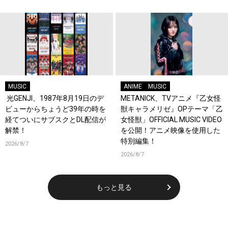
MUSIC
ANIME
MUSIC
光GENJI、1987年8月19日のデ
METANICK、TVアニメ『乙女怪
ビューからちょうど39年の時を
獣キャラメリゼ』OPテーマ「乙
経てついにサブスクとDL配信が
女怪獣」OFFICIAL MUSIC VIDEO
解禁！
を公開！アニメ映像を使用した
特別編集！
2026/8/7
2026/8/7
もっと見る