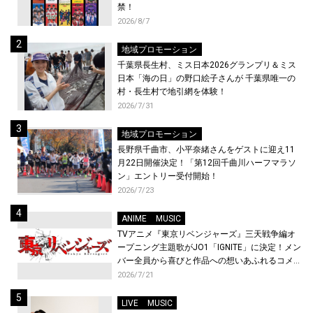
禁！
2026/8/7
地域プロモーション
千葉県長生村、ミス日本2026グランプリ＆ミス
日本「海の日」の野口絵子さんが 千葉県唯一の
村・長生村で地引網を体験！
2026/7/31
地域プロモーション
長野県千曲市、小平奈緒さんをゲストに迎え11
月22日開催決定！「第12回千曲川ハーフマラソ
ン」エントリー受付開始！
2026/7/23
ANIME
MUSIC
TVアニメ『東京リベンジャーズ』三天戦争編オ
ープニング主題歌がJO1「IGNITE」に決定！メン
バー全員から喜びと作品への想いあふれるコメン
トが到着！9月に東京・大阪で先行上映会を開
2026/7/21
催！
LIVE
MUSIC