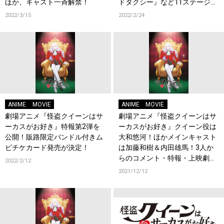
ほか、キャスト一斉解禁！
ドタクシー』など11ステージを
開催！
2022/3/15
2022/2/24
ANIME
MOVIE
ANIME
MOVIE
劇場アニメ『怪盗クイーンはサ
劇場アニメ『怪盗クイーンはサ
ーカスがお好き』特報第2弾を
ーカスがお好き』クイーン役は
公開！販路限定バンドル付きム
大和悠河！ほかメインキャスト
ビチケカード発売が決定！
は加藤和樹＆内田雄馬！3人か
らのコメント・特報・上映劇場
2022/2/12
＆ムビチケ情報を公開！
2021/12/12