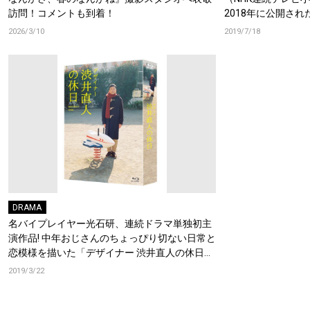
訪問！コメントも到着！
2018年に公開さ
た若者の姿が心に
2026/3/10
2019/7/18
『神さまの轍』がつい
日に発売決定！荒
吉沢太陽よりコメ
DRAMA
名バイプレイヤー光石研、連続ドラマ単独初主
演作品! 中年おじさんのちょっぴり切ない日常と
恋模様を描いた「デザイナー 渋井直人の休日」
がブルーレイBOXで発売決定!
2019/3/22