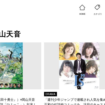
HOME
カテゴリ
山天音
DRAMA
田十勇士』）×岡山天音
「週刊少年ジャンプで連載され人気を集
小説「ひよっこ」）主演！
正和の伝説的コミックを、注目のキャス