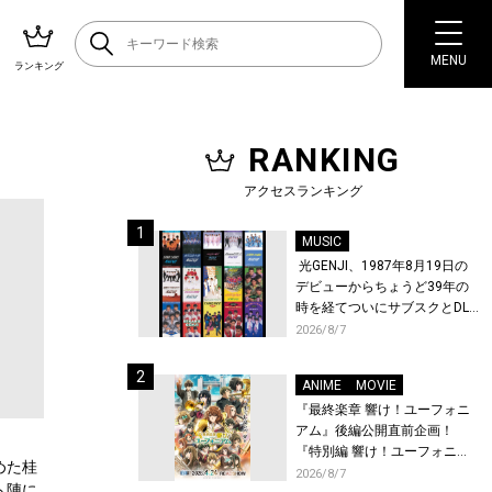
MENU
ランキング
RANKING
アクセスランキング
MUSIC
光GENJI、1987年8月19日の
デビューからちょうど39年の
時を経てついにサブスクとDL
配信が解禁！
2026/8/7
ANIME
MOVIE
『最終楽章 響け！ユーフォニ
アム』後編公開直前企画！
『特別編 響け！ユーフォニア
めた桂
ム〜アンサンブルコンテス
2026/8/7
ト陣に