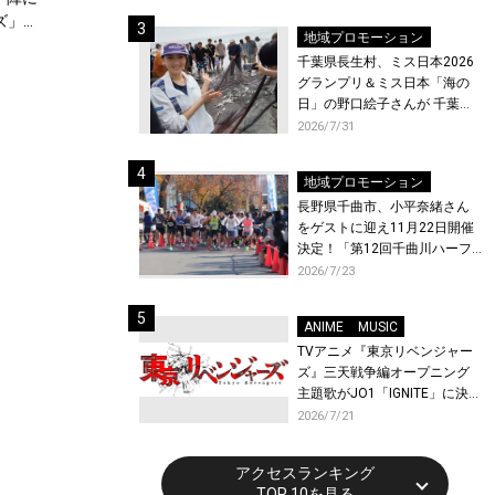
ト〜』と『最終楽章 響け！ユ
ズ」ブ
ーフォニアム』前編の一挙上
地域プロモーション
映が決定！
千葉県長生村、ミス日本2026
グランプリ＆ミス日本「海の
日」の野口絵子さんが 千葉県
唯一の村・長生村で地引網を
2026/7/31
体験！
地域プロモーション
長野県千曲市、小平奈緒さん
をゲストに迎え11月22日開催
決定！「第12回千曲川ハーフ
マラソン」エントリー受付開
2026/7/23
始！
ANIME
MUSIC
TVアニメ『東京リベンジャー
ズ』三天戦争編オープニング
主題歌がJO1「IGNITE」に決
定！メンバー全員から喜びと
2026/7/21
作品への想いあふれるコメン
トが到着！9月に東京・大阪で
アクセスランキング
先行上映会を開催！
TOP 10を見る