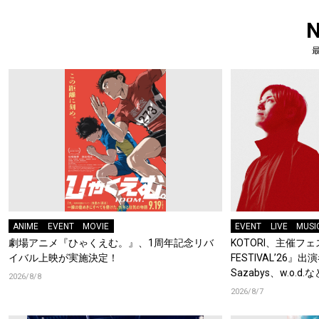
ANIME
EVENT
MOVIE
EVENT
LIVE
MUSI
劇場アニメ『ひゃくえむ。』、1周年記念リバ
KOTORI、主催フェス
イバル上映が実施決定！
FESTIVAL’26』出
Sazabys、w.o.
2026/8/8
2026/8/7