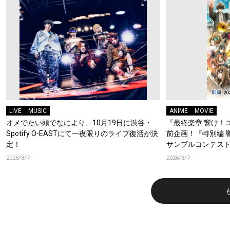
LIVE
MUSIC
ANIME
MOVIE
オメでたい頭でなにより、10月19日に渋谷・
『最終楽章 響け！
Spotify O-EASTにて一夜限りのライブ復活が決
前企画！『特別編 
定！
サンブルコンテスト
ーフォニアム』前
2026/8/7
2026/8/7