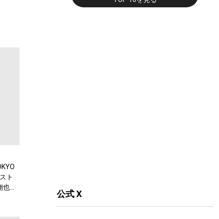
KYO
スト
翔也、
公式 X
弾公