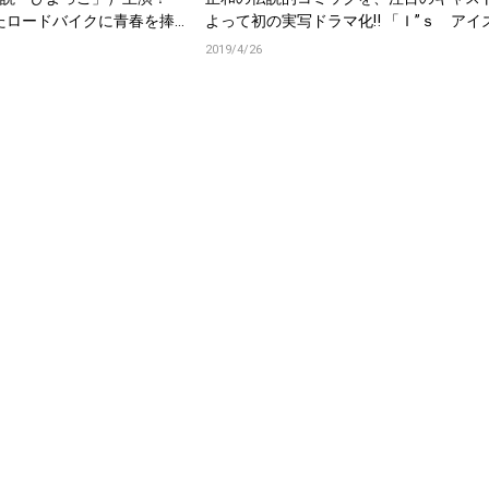
れたロードバイクに青春を捧げ
よって初の実写ドラマ化‼ 「Ｉ”ｓ アイ
響くみずみずしい青春映画
ルーレイBOXで発売決定!
2019/4/26
にDVDで2019年10月16
井敦史、岡山天音、望月歩、
ントも到着！