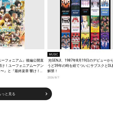
MUSIC
ユーフォニアム』後編公開直
光GENJI、1987年8月19日のデビューか
響け！ユーフォニアム〜アン
うど39年の時を経てついにサブスクとDL
〜』と『最終楽章 響け！ユ
解禁！
編の一挙上映が決定！
2026/8/7
もっと見る