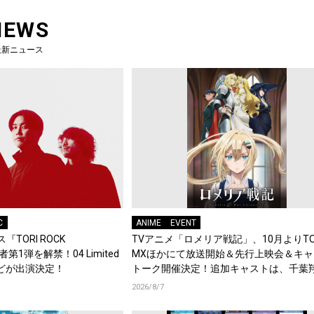
NEWS
最新ニュース
C
ANIME
EVENT
『TORI ROCK
TVアニメ「ロメリア戦記」、10月よりTO
演者第1弾を解禁！04 Limited
MXほかにて放送開始＆先行上映会＆キャ
d.などが出演決定！
トーク開催決定！追加キャストは、千葉
梶原岳人、堀江瞬、綿貫竜之介！PV第1
2026/8/7
開！キャストもコメント到着！