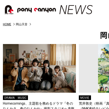
HOME
岡山天音
岡
DRAMA
MUSIC
MOVIE
Homecomings、主題歌を務めるドラマ『冬の
荒井敦史（映画『真
なんかさ、春のなんかね』撮影スタジオへ表敬
（NHK連続テレビ