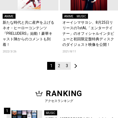
ANIME
ANIME
MUSIC
新たな時代と共に産声を上げる
オーイシマサヨシ、8月25日リ
ネオ・ヒーローコンテンツ
リースの1stAL「エンターテイ
『PRELUDERS』始動！豪華キ
ナー」のオフィシャルインタビ
ャスト陣からのコメントも到
ューと初回限定盤特典ディスク
着！
のダイジェスト映像を公開！
2022/3/26
2021/8/11
1
2
3
RANKING
アクセスランキング
MUSIC