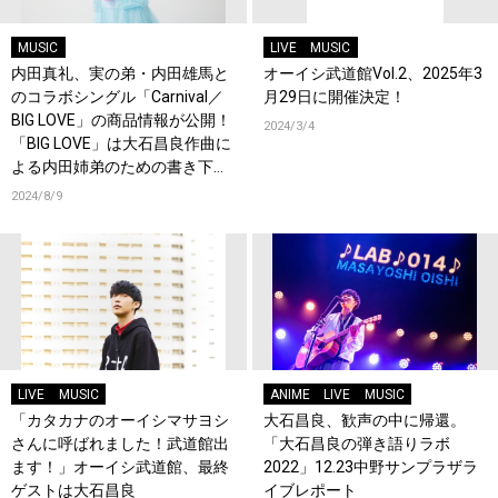
MUSIC
LIVE
MUSIC
内田真礼、実の弟・内田雄馬と
オーイシ武道館Vol.2、2025年3
のコラボシングル「Carnival／
月29日に開催決定！
BIG LOVE」の商品情報が公開！
2024/3/4
「BIG LOVE」は大石昌良作曲に
よる内田姉弟のための書き下ろ
し曲！
2024/8/9
LIVE
MUSIC
ANIME
LIVE
MUSIC
「カタカナのオーイシマサヨシ
大石昌良、歓声の中に帰還。
さんに呼ばれました！武道館出
「大石昌良の弾き語りラボ
ます！」オーイシ武道館、最終
2022」12.23中野サンプラザラ
ゲストは大石昌良
イブレポート