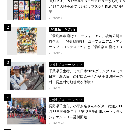
光GENJI、1987年8月19日のデビューからちょう
ど39年の時を経てついにサブスクとDL配信が解
禁！
2026/8/7
ANIME
MOVIE
『最終楽章 響け！ユーフォニアム』後編公開直
前企画！『特別編 響け！ユーフォニアム〜アン
サンブルコンテスト〜』と『最終楽章 響け！ユ
ーフォニアム』前編の一挙上映が決定！
2026/8/7
地域プロモーション
千葉県長生村、ミス日本2026グランプリ＆ミス
日本「海の日」の野口絵子さんが 千葉県唯一の
村・長生村で地引網を体験！
2026/7/31
地域プロモーション
長野県千曲市、小平奈緒さんをゲストに迎え11
月22日開催決定！「第12回千曲川ハーフマラソ
ン」エントリー受付開始！
2026/7/23