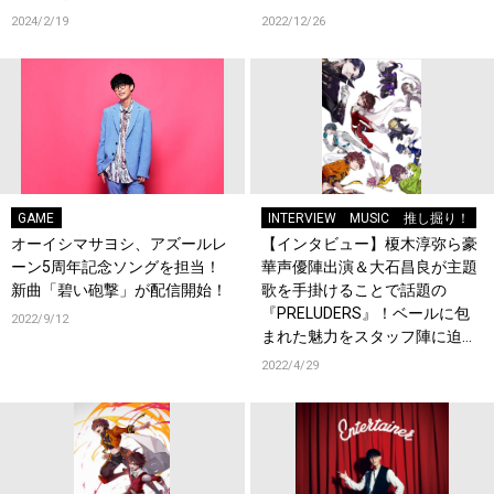
2024/2/19
2022/12/26
GAME
INTERVIEW
MUSIC
推し掘り！
オーイシマサヨシ、アズールレ
【インタビュー】榎木淳弥ら豪
ーン5周年記念ソングを担当！
華声優陣出演＆大石昌良が主題
新曲「碧い砲撃」が配信開始！
歌を手掛けることで話題の
『PRELUDERS』！ベールに包
2022/9/12
まれた魅力をスタッフ陣に迫
る!!
2022/4/29