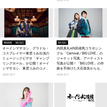
2025/9/29
ANIME
MUSIC
MUSIC
オーイシマサヨシ、グラドル・
内田真礼×内田雄馬コラボシン
コスプレイヤー東雲うみ出演の
グル「Carnival／BIG LOVE」の
ミュージックビデオ「ギャンブ
ジャケット写真、アーティスト
リングホール」が公開！オーイ
写真が公開！「BIG LOVE」の作
シマサヨシ、東雲うみのコメン
曲を手掛けた大石昌良からもコ
トも到着！
メントが到着！
2024/10/7
2024/9/17