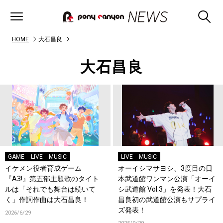
HOME
大石昌良
大石昌良
GAME
LIVE
MUSIC
LIVE
MUSIC
イケメン役者育成ゲーム
オーイシマサヨシ、3度目の日
『A3!』第五部主題歌のタイト
本武道館ワンマン公演「オーイ
ルは「それでも舞台は続いて
シ武道館 Vol.3」を発表！大石
く」作詞作曲は大石昌良！
昌良初の武道館公演もサプライ
ズ発表！
2026/6/29