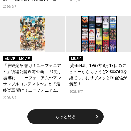
2026/8/7
瞬、綿貫竜之介！PV第1弾公
2026/8/7
開！キャストもコメント到着！
ANIME
MOVIE
MUSIC
『最終楽章 響け！ユーフォニア
光GENJI、1987年8月19日のデ
ム』後編公開直前企画！『特別
ビューからちょうど39年の時を
編 響け！ユーフォニアム〜アン
経てついにサブスクとDL配信が
サンブルコンテスト〜』と『最
解禁！
終楽章 響け！ユーフォニアム』
2026/8/7
前編の一挙上映が決定！
2026/8/7
もっと見る