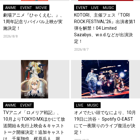
ANIME
EVENT
MOVIE
EVENT
LIVE
MUSIC
劇場アニメ『ひゃくえむ。』、
KOTORI、主催フェス『TORI
1周年記念リバイバル上映が実
ROCK FESTIVAL’26』出演者第1
施決定！
弾を解禁！04 Limited
Sazabys、w.o.d.などが出演決
2026/8/8
定！
2026/8/7
ANIME
EVENT
LIVE
MUSIC
TVアニメ「ロメリア戦記」、
オメでたい頭でなにより、10月
10月よりTOKYO MXほかにて放
19日に渋谷・ Spotify O-EAST
送開始＆先行上映会＆キャスト
にて一夜限りのライブ復活が決
トーク開催決定！追加キャスト
定！
は、千葉翔也、梶原岳人、堀江