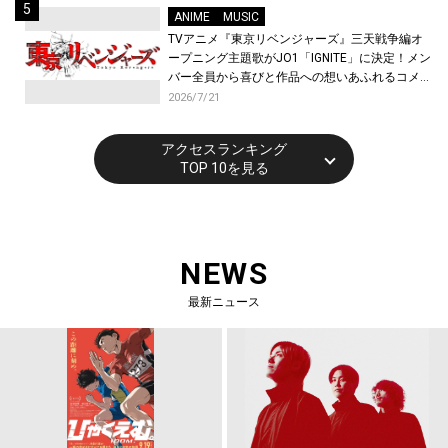
ANIME
MUSIC
TVアニメ『東京リベンジャーズ』三天戦争編オ
ープニング主題歌がJO1「IGNITE」に決定！メン
バー全員から喜びと作品への想いあふれるコメン
トが到着！9月に東京・大阪で先行上映会を開
2026/7/21
催！
アクセスランキング
TOP 10を見る
NEWS
最新ニュース