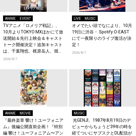
ANIME
EVENT
LIVE
MUSIC
TVアニメ「ロメリア戦記」、
オメでたい頭でなにより、10月
10月よりTOKYO MXほかにて放
19日に渋谷・ Spotify O-EAST
送開始＆先行上映会＆キャスト
にて一夜限りのライブ復活が決
トーク開催決定！追加キャスト
定！
は、千葉翔也、梶原岳人、堀江
2026/8/7
瞬、綿貫竜之介！PV第1弾公
2026/8/7
開！キャストもコメント到着！
ANIME
MOVIE
MUSIC
『最終楽章 響け！ユーフォニア
光GENJI、1987年8月19日のデ
ム』後編公開直前企画！『特別
ビューからちょうど39年の時を
編 響け！ユーフォニアム〜アン
経てついにサブスクとDL配信が