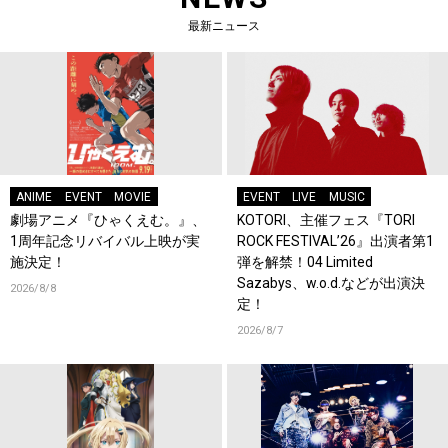
最新ニュース
ANIME
EVENT
MOVIE
EVENT
LIVE
MUSIC
劇場アニメ『ひゃくえむ。』、
KOTORI、主催フェス『TORI
1周年記念リバイバル上映が実
ROCK FESTIVAL’26』出演者第1
施決定！
弾を解禁！04 Limited
Sazabys、w.o.d.などが出演決
2026/8/8
定！
2026/8/7