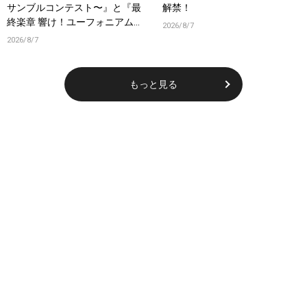
サンブルコンテスト〜』と『最
解禁！
終楽章 響け！ユーフォニアム』
2026/8/7
前編の一挙上映が決定！
2026/8/7
もっと見る