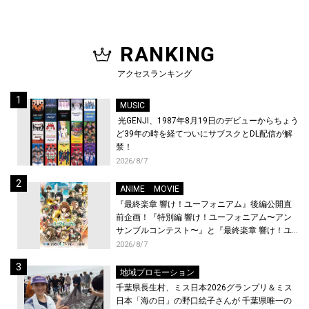
RANKING
アクセスランキング
MUSIC
光GENJI、1987年8月19日のデビューからちょう
ど39年の時を経てついにサブスクとDL配信が解
禁！
2026/8/7
ANIME
MOVIE
『最終楽章 響け！ユーフォニアム』後編公開直
前企画！『特別編 響け！ユーフォニアム〜アン
サンブルコンテスト〜』と『最終楽章 響け！ユ
ーフォニアム』前編の一挙上映が決定！
2026/8/7
地域プロモーション
千葉県長生村、ミス日本2026グランプリ＆ミス
日本「海の日」の野口絵子さんが 千葉県唯一の