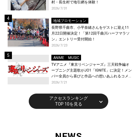
村・長生村で地引網を体験！
2026/7/31
地域プロモーション
長野県千曲市、小平奈緒さんをゲストに迎え11
月22日開催決定！「第12回千曲川ハーフマラソ
ン」エントリー受付開始！
2026/7/23
ANIME
MUSIC
TVアニメ『東京リベンジャーズ』三天戦争編オ
ープニング主題歌がJO1「IGNITE」に決定！メン
バー全員から喜びと作品への想いあふれるコメン
トが到着！9月に東京・大阪で先行上映会を開
2026/7/21
催！
アクセスランキング
TOP 10を見る
NEWS