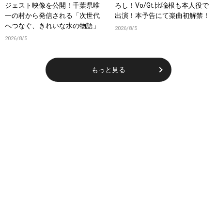
ジェスト映像を公開！千葉県唯
ろし！Vo/Gt.比喩根も本人役で
一の村から発信される「次世代
出演！本予告にて楽曲初解禁！
へつなぐ、きれいな水の物語」
2026/8/5
2026/8/5
もっと見る