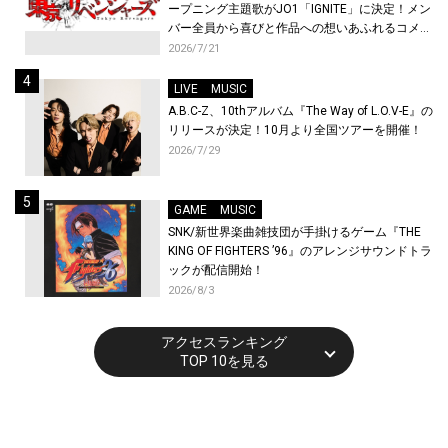
ープニング主題歌がJO1「IGNITE」に決定！メン
バー全員から喜びと作品への想いあふれるコメン
トが到着！9月に東京・大阪で先行上映会を開
2026/7/21
催！
LIVE
MUSIC
A.B.C-Z、10thアルバム『The Way of L.O.V-E』の
リリースが決定！10月より全国ツアーを開催！
2026/7/29
GAME
MUSIC
SNK/新世界楽曲雑技団が手掛けるゲーム『THE
KING OF FIGHTERS ’96』のアレンジサウンドトラ
ックが配信開始！
2026/8/3
アクセスランキング
TOP 10を見る