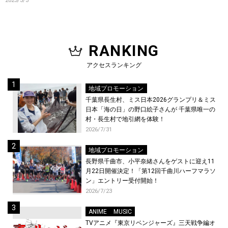
2023/3/3
RANKING
アクセスランキング
地域プロモーション
千葉県長生村、ミス日本2026グランプリ＆ミス
日本「海の日」の野口絵子さんが 千葉県唯一の
村・長生村で地引網を体験！
2026/7/31
地域プロモーション
長野県千曲市、小平奈緒さんをゲストに迎え11
月22日開催決定！「第12回千曲川ハーフマラソ
ン」エントリー受付開始！
2026/7/23
ANIME
MUSIC
TVアニメ『東京リベンジャーズ』三天戦争編オ