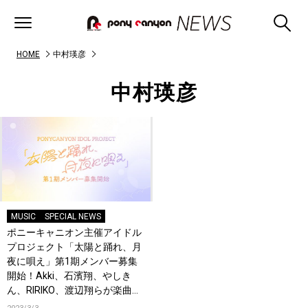
HOME
中村瑛彦
中村瑛彦
MUSIC
SPECIAL NEWS
ポニーキャニオン主催アイドル
プロジェクト「太陽と踊れ、月
夜に唄え」第1期メンバー募集
開始！Akki、石濱翔、やしき
ん、RIRIKO、渡辺翔らが楽曲提
供！