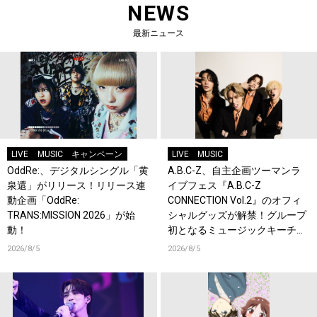
NEWS
最新ニュース
LIVE
MUSIC
キャンペーン
LIVE
MUSIC
OddRe:、デジタルシングル「黄
A.B.C-Z、自主企画ツーマンラ
泉還」がリリース！リリース連
イブフェス『A.B.C-Z
動企画「OddRe:
CONNECTION Vol.2』のオフィ
TRANS:MISSION 2026」が始
シャルグッズが解禁！グループ
動！
初となるミュージックキーチェ
ーンが登場！
2026/8/5
2026/8/5