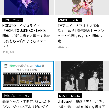
LIVE
MUSIC
ANIME
EVENT
HOKUTO、初ソロライブ
TVアニメ「大正オトメ御伽
『HOKUTO JUKE BOX LAND』
話」、放送5周年記念トークシ
開催！心踊る音楽と歌声で魅せ
ョー〜久闊を叙する〜 開催決
るおもちゃ箱のようなステー
定！
ジ！
2026/8/5
2026/8/5
地域プロモーション
MOVIE
MUSIC
豪華キャストで開催された環境
chilldspot、映画『男ともだち』
シンポジウム×下水道展のダイ
の劇中歌「lost child」を書き下