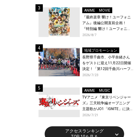
体験！
ANIME
MOVIE
『最終楽章 響け！ユーフォニ
アム』後編公開直前企画！
『特別編 響け！ユーフォニア
ム〜アンサンブルコンテス
2026/8/7
ト〜』と『最終楽章 響け！ユ
ーフォニアム』前編の一挙上
地域プロモーション
映が決定！
長野県千曲市、小平奈緒さん
をゲストに迎え11月22日開催
決定！「第12回千曲川ハーフ
マラソン」エントリー受付開
2026/7/23
始！
ANIME
MUSIC
TVアニメ『東京リベンジャー
ズ』三天戦争編オープニング
主題歌がJO1「IGNITE」に決
定！メンバー全員から喜びと
2026/7/21
作品への想いあふれるコメン
トが到着！9月に東京・大阪で
アクセスランキング
先行上映会を開催！
TOP 10を見る