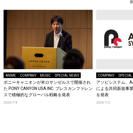
ANIME
COMPANY
MUSIC
SPECIAL NEWS
COMPANY
SPECIAL
ポニーキャニオンが米ロサンゼルスで開催され
アソビシステム、Ac
た PONY CANYON USA INC. プレスカンファレン
による共同新規事業「
スで積極的なグローバル戦略を発表
を発表
2024/7/8
2024/7/5