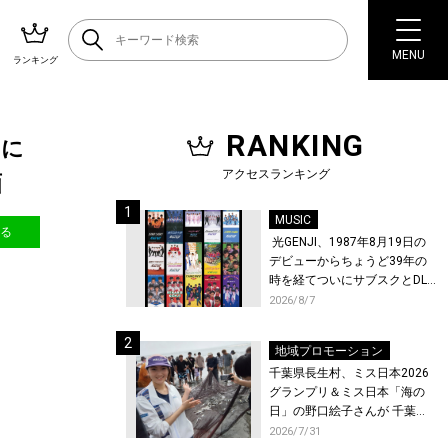
MENU
ランキング
RANKING
スに
アクセスランキング
画
MUSIC
送る
光GENJI、1987年8月19日の
デビューからちょうど39年の
時を経てついにサブスクとDL
配信が解禁！
2026/8/7
地域プロモーション
千葉県長生村、ミス日本2026
グランプリ＆ミス日本「海の
日」の野口絵子さんが 千葉県
唯一の村・長生村で地引網を
2026/7/31