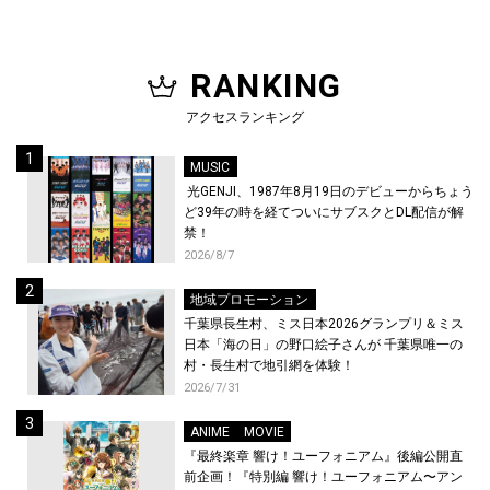
RANKING
アクセスランキング
MUSIC
光GENJI、1987年8月19日のデビューからちょう
ど39年の時を経てついにサブスクとDL配信が解
禁！
2026/8/7
地域プロモーション
千葉県長生村、ミス日本2026グランプリ＆ミス
日本「海の日」の野口絵子さんが 千葉県唯一の
村・長生村で地引網を体験！
2026/7/31
ANIME
MOVIE
『最終楽章 響け！ユーフォニアム』後編公開直
前企画！『特別編 響け！ユーフォニアム〜アン