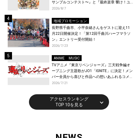
サンブルコンテスト〜』と『最終楽章 響け！ユ
ーフォニアム』前編の一挙上映が決定！
2026/8/7
地域プロモーション
長野県千曲市、小平奈緒さんをゲストに迎え11
月22日開催決定！「第12回千曲川ハーフマラソ
ン」エントリー受付開始！
2026/7/23
ANIME
MUSIC
TVアニメ『東京リベンジャーズ』三天戦争編オ
ープニング主題歌がJO1「IGNITE」に決定！メン
バー全員から喜びと作品への想いあふれるコメン
トが到着！9月に東京・大阪で先行上映会を開
2026/7/21
催！
アクセスランキング
TOP 10を見る
NEWS