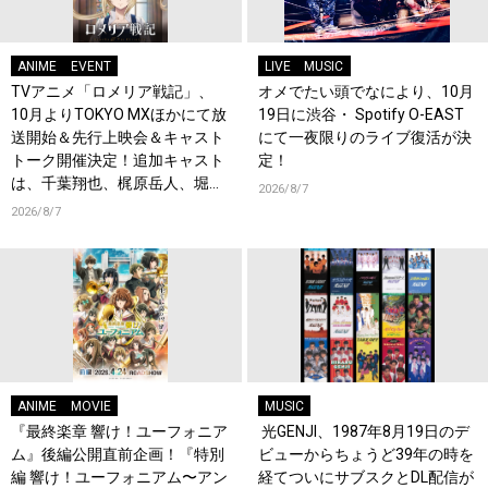
ANIME
EVENT
LIVE
MUSIC
TVアニメ「ロメリア戦記」、
オメでたい頭でなにより、10月
10月よりTOKYO MXほかにて放
19日に渋谷・ Spotify O-EAST
送開始＆先行上映会＆キャスト
にて一夜限りのライブ復活が決
トーク開催決定！追加キャスト
定！
は、千葉翔也、梶原岳人、堀江
2026/8/7
瞬、綿貫竜之介！PV第1弾公
2026/8/7
開！キャストもコメント到着！
ANIME
MOVIE
MUSIC
『最終楽章 響け！ユーフォニア
光GENJI、1987年8月19日のデ
ム』後編公開直前企画！『特別
ビューからちょうど39年の時を
編 響け！ユーフォニアム〜アン
経てついにサブスクとDL配信が