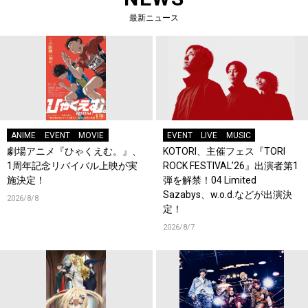
最新ニュース
ANIME
EVENT
MOVIE
EVENT
LIVE
MUSIC
劇場アニメ『ひゃくえむ。』、
KOTORI、主催フェス『TORI
1周年記念リバイバル上映が実
ROCK FESTIVAL’26』出演者第1
施決定！
弾を解禁！04 Limited
Sazabys、w.o.d.などが出演決
2026/8/8
定！
2026/8/7