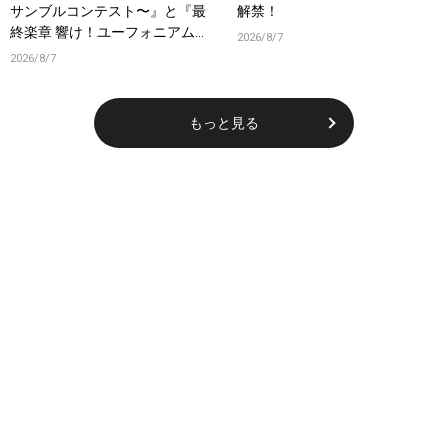
サンブルコンテスト〜』と『最
解禁！
終楽章 響け！ユーフォニアム』
2026/8/7
前編の一挙上映が決定！
2026/8/7
もっと見る