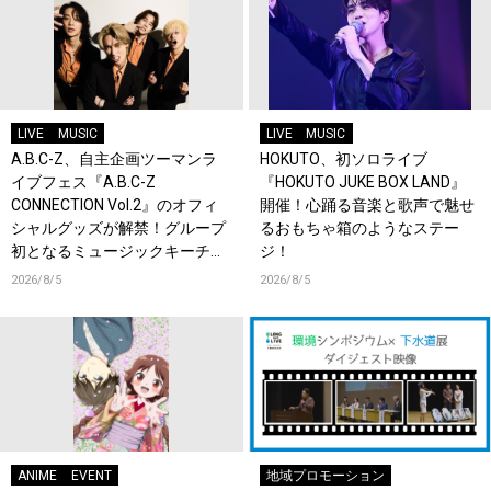
LIVE
MUSIC
LIVE
MUSIC
A.B.C-Z、自主企画ツーマンラ
HOKUTO、初ソロライブ
イブフェス『A.B.C-Z
『HOKUTO JUKE BOX LAND』
CONNECTION Vol.2』のオフィ
開催！心踊る音楽と歌声で魅せ
シャルグッズが解禁！グループ
るおもちゃ箱のようなステー
初となるミュージックキーチェ
ジ！
ーンが登場！
2026/8/5
2026/8/5
ANIME
EVENT
地域プロモーション