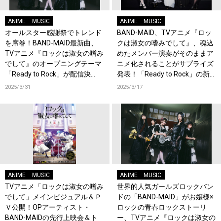
ANIME
MUSIC
ANIME
MUSIC
オールスター感謝祭でトレンド
BAND-MAID、TVアニメ『ロッ
を席巻！BAND-MAID最新曲、
クは淑女の嗜みでして』、魂込
TVアニメ『ロックは淑女の嗜み
めたメンバー演奏がそのままア
でして』のオープニングテーマ
ニメ化されることがサプライズ
「Ready to Rock」が配信決
発表！「Ready to Rock」の新
定！ジャケ公開&MVをプレミア
たなティザー公開！メンバーコ
2025/3/31
2025/3/17
公開！
メントも到着！
ANIME
MUSIC
ANIME
MUSIC
TVアニメ「ロックは淑女の嗜み
世界的人気ガールズロックバン
でして」メインビジュアル＆Ｐ
ドの「BAND-MAID」がお嬢様×
Ｖ公開！OPアーティスト・
ロックの青春ロックストーリ
BAND-MAIDの先行上映会＆ト
ー、TVアニメ『ロックは淑女の