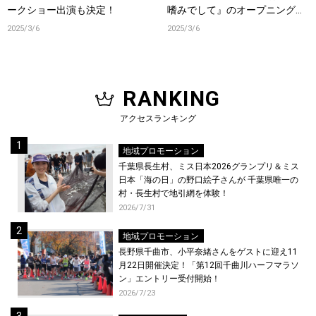
ークショー出演も決定！
嗜みでして』のオープニングテ
ーマ曲を担当いたしまして！
2025/3/6
2025/3/6
RANKING
アクセスランキング
地域プロモーション
千葉県長生村、ミス日本2026グランプリ＆ミス
日本「海の日」の野口絵子さんが 千葉県唯一の
村・長生村で地引網を体験！
2026/7/31
地域プロモーション
長野県千曲市、小平奈緒さんをゲストに迎え11
月22日開催決定！「第12回千曲川ハーフマラソ
ン」エントリー受付開始！
2026/7/23