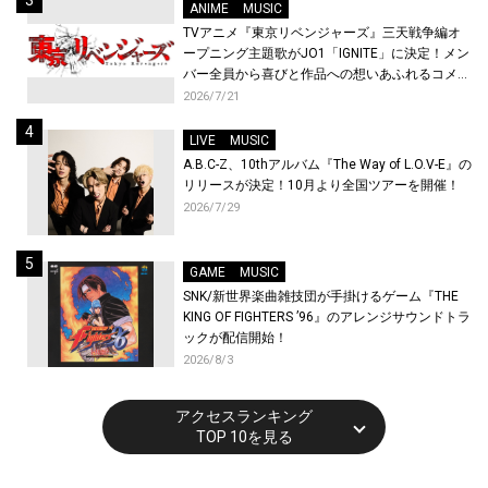
ANIME
MUSIC
TVアニメ『東京リベンジャーズ』三天戦争編オ
ープニング主題歌がJO1「IGNITE」に決定！メン
バー全員から喜びと作品への想いあふれるコメン
トが到着！9月に東京・大阪で先行上映会を開
2026/7/21
催！
LIVE
MUSIC
A.B.C-Z、10thアルバム『The Way of L.O.V-E』の
リリースが決定！10月より全国ツアーを開催！
2026/7/29
GAME
MUSIC
SNK/新世界楽曲雑技団が手掛けるゲーム『THE
KING OF FIGHTERS ’96』のアレンジサウンドトラ
ックが配信開始！
2026/8/3
アクセスランキング
TOP 10を見る