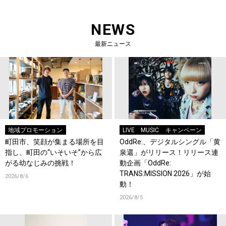
NEWS
最新ニュース
地域プロモーション
LIVE
MUSIC
キャンペーン
町田市、笑顔が集まる場所を目
OddRe:、デジタルシングル「黄
指し、町田の“いそいそ”から広
泉還」がリリース！リリース連
がる幼なじみの挑戦！
動企画「OddRe:
TRANS:MISSION 2026」が始
2026/8/6
動！
2026/8/5