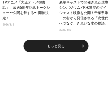
TVアニメ「大正オトメ御伽
豪華キャストで開催された環境
話」、放送5周年記念トークシ
シンポジウム×下水道展のダイ
ョー〜久闊を叙する〜 開催決
ジェスト映像を公開！千葉県唯
定！
一の村から発信される「次世代
へつなぐ、きれいな水の物語」
2026/8/5
2026/8/5
もっと見る