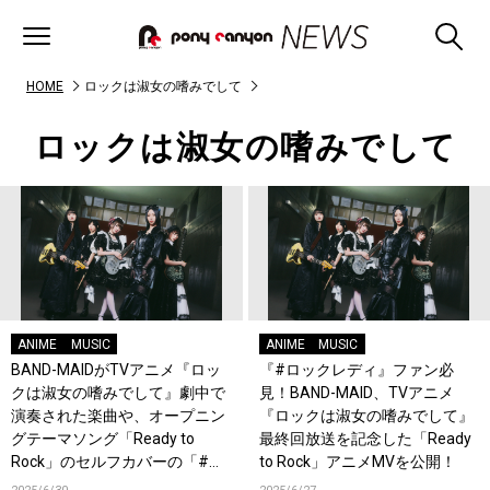
HOME
ロックは淑女の嗜みでして
ロックは淑女の嗜みでして
ANIME
MUSIC
ANIME
MUSIC
BAND-MAIDがTVアニメ『ロッ
『#ロックレディ』ファン必
クは淑女の嗜みでして』劇中で
見！BAND-MAID、TVアニメ
演奏された楽曲や、オープニン
『ロックは淑女の嗜みでして』
グテーマソング「Ready to
最終回放送を記念した「Ready
Rock」のセルフカバーの「#弾
to Rock」アニメMVを公開！
いてみた」動画を続々公開しト