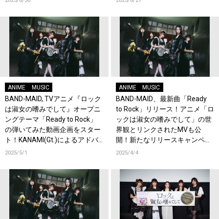
2025/6/30
2025/6/27
レンド入り！
ANIME
MUSIC
ANIME
MUSIC
BAND-MAID, TVアニメ『ロック
BAND-MAID、最新曲「Ready
は淑女の嗜みでして』オープニ
to Rock」リリース！アニメ「ロ
ングテーマ「Ready to Rock」
ックは淑女の嗜みでして」の世
の弾いてみた動画企画をスター
界観とリンクされたMVも公
ト！KANAMI(Gt.)によるアドバ
開！新たなリリースキャンペー
イスとコメントも到着！
ンも開始！
2025/5/1
2025/4/4