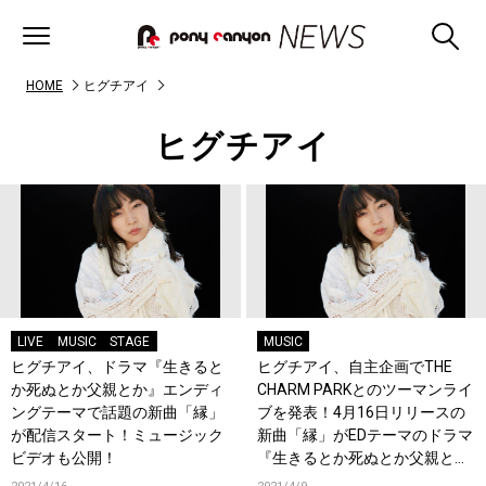
HOME
ヒグチアイ
ヒグチアイ
LIVE
MUSIC
STAGE
MUSIC
ヒグチアイ、ドラマ『生きると
ヒグチアイ、自主企画でTHE
か死ぬとか父親とか』エンディ
CHARM PARKとのツーマンライ
ングテーマで話題の新曲「縁」
ブを発表！4月16日リリースの
が配信スタート！ミュージック
新曲「縁」がEDテーマのドラマ
ビデオも公開！
『生きるとか死ぬとか父親と
か』が4月9日より放送スター