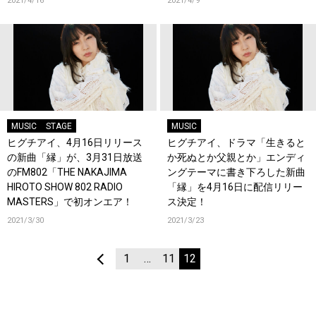
2021/4/16
2021/4/9
ト！
MUSIC
STAGE
MUSIC
ヒグチアイ、4月16日リリース
ヒグチアイ、ドラマ「生きると
の新曲「縁」が、3月31日放送
か死ぬとか父親とか」エンディ
のFM802「THE NAKAJIMA
ングテーマに書き下ろした新曲
HIROTO SHOW 802 RADIO
「縁」を4月16日に配信リリー
MASTERS」で初オンエア！
ス決定！
2021/3/30
2021/3/23
1
…
11
12