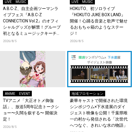
LIVE
MUSIC
LIVE
MUSIC
A.B.C-Z、自主企画ツーマンラ
HOKUTO、初ソロライブ
イブフェス『A.B.C-Z
『HOKUTO JUKE BOX LAND』
CONNECTION Vol.2』のオフィ
開催！心踊る音楽と歌声で魅せ
シャルグッズが解禁！グループ
るおもちゃ箱のようなステー
初となるミュージックキーチェ
ジ！
ーンが登場！
2026/8/5
2026/8/5
ANIME
EVENT
地域プロモーション
TVアニメ「大正オトメ御伽
豪華キャストで開催された環境
話」、放送5周年記念トークシ
シンポジウム×下水道展のダイ
ョー〜久闊を叙する〜 開催決
ジェスト映像を公開！千葉県唯
定！
一の村から発信される「次世代
へつなぐ、きれいな水の物語」
2026/8/5