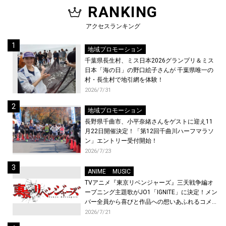
RANKING
アクセスランキング
地域プロモーション
千葉県長生村、ミス日本2026グランプリ＆ミス
日本「海の日」の野口絵子さんが 千葉県唯一の
村・長生村で地引網を体験！
2026/7/31
地域プロモーション
長野県千曲市、小平奈緒さんをゲストに迎え11
月22日開催決定！「第12回千曲川ハーフマラソ
ン」エントリー受付開始！
2026/7/23
ANIME
MUSIC
TVアニメ『東京リベンジャーズ』三天戦争編オ
ープニング主題歌がJO1「IGNITE」に決定！メン
バー全員から喜びと作品への想いあふれるコメン
トが到着！9月に東京・大阪で先行上映会を開
2026/7/21
催！