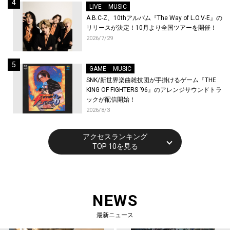
LIVE
MUSIC
A.B.C-Z、10thアルバム『The Way of L.O.V-E』の
リリースが決定！10月より全国ツアーを開催！
2026/7/29
GAME
MUSIC
SNK/新世界楽曲雑技団が手掛けるゲーム『THE
KING OF FIGHTERS ’96』のアレンジサウンドトラ
ックが配信開始！
2026/8/3
アクセスランキング
TOP 10を見る
NEWS
最新ニュース