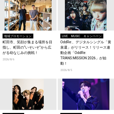
地域プロモーション
LIVE
MUSIC
キャンペーン
町田市、笑顔が集まる場所を目
OddRe:、デジタルシングル「黄
指し、町田の“いそいそ”から広
泉還」がリリース！リリース連
がる幼なじみの挑戦！
動企画「OddRe:
TRANS:MISSION 2026」が始
2026/8/6
動！
2026/8/5